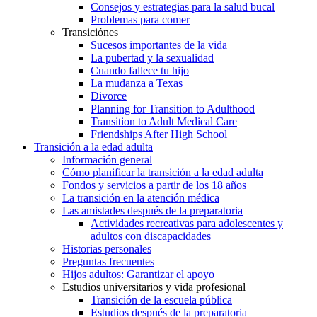
Consejos y estrategias para la salud bucal
Problemas para comer
Transiciónes
Sucesos importantes de la vida
La pubertad y la sexualidad
Cuando fallece tu hijo
La mudanza a Texas
Divorce
Planning for Transition to Adulthood
Transition to Adult Medical Care
Friendships After High School
Transición a la edad adulta
Información general
Cómo planificar la transición a la edad adulta
Fondos y servicios a partir de los 18 años
La transición en la atención médica
Las amistades después de la preparatoria
Actividades recreativas para adolescentes y
adultos con discapacidades
Historias personales
Preguntas frecuentes
Hijos adultos: Garantizar el apoyo
Estudios universitarios y vida profesional
Transición de la escuela pública
Estudios después de la preparatoria