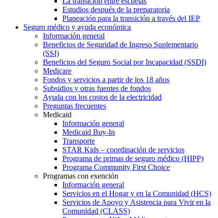
La transición entre escuelas
Estudios después de la preparatoria
Planeación para la transición a través del IEP
Seguro médico y ayuda económica
Información general
Beneficios de Seguridad de Ingreso Suplementario
(SSI)
Beneficios del Seguro Social por Incapacidad (SSDI)
Medicare
Fondos y servicios a partir de los 18 años
Subsidios y otras fuentes de fondos
Ayuda con los costos de la electricidad
Preguntas frecuentes
Medicaid
Información general
Medicaid Buy-In
Transporte
STAR Kids – coordinación de servicios
Programa de primas de seguro médico (HIPP)
Programa Community First Choice
Programas con exención
Información general
Servicios en el Hogar y en la Comunidad (HCS)
Servicios de Apoyo y Asistencia para Vivir en la
Comunidad (CLASS)