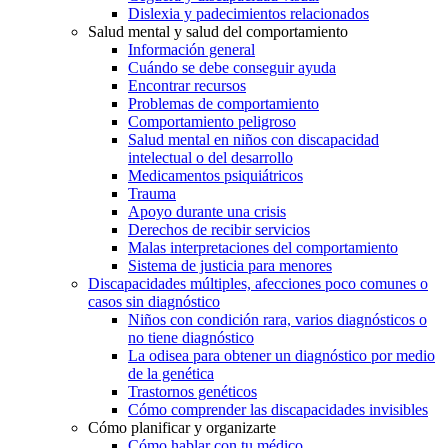
Dislexia y padecimientos relacionados
Salud mental y salud del comportamiento
Información general
Cuándo se debe conseguir ayuda
Encontrar recursos
Problemas de comportamiento
Comportamiento peligroso
Salud mental en niños con discapacidad
intelectual o del desarrollo
Medicamentos psiquiátricos
Trauma
Apoyo durante una crisis
Derechos de recibir servicios
Malas interpretaciones del comportamiento
Sistema de justicia para menores
Discapacidades múltiples, afecciones poco comunes o
casos sin diagnóstico
Niños con condición rara, varios diagnósticos o
no tiene diagnóstico
La odisea para obtener un diagnóstico por medio
de la genética
Trastornos genéticos
Cómo comprender las discapacidades invisibles
Cómo planificar y organizarte
Cómo hablar con tu médico