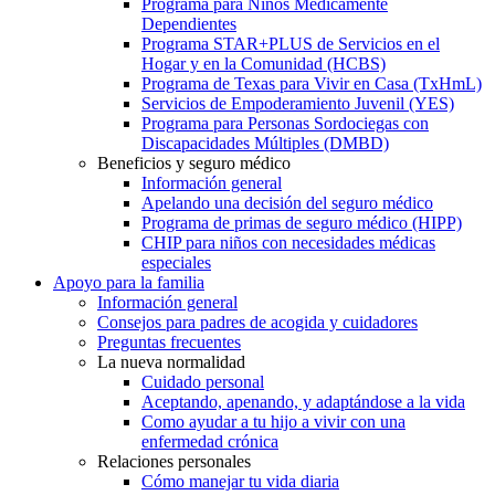
Programa para Niños Médicamente
Dependientes
Programa STAR+PLUS de Servicios en el
Hogar y en la Comunidad (HCBS)
Programa de Texas para Vivir en Casa (TxHmL)
Servicios de Empoderamiento Juvenil (YES)
Programa para Personas Sordociegas con
Discapacidades Múltiples (DMBD)
Beneficios y seguro médico
Información general
Apelando una decisión del seguro médico
Programa de primas de seguro médico (HIPP)
CHIP para niños con necesidades médicas
especiales
Apoyo para la familia
Información general
Consejos para padres de acogida y cuidadores
Preguntas frecuentes
La nueva normalidad
Cuidado personal
Aceptando, apenando, y adaptándose a la vida
Como ayudar a tu hijo a vivir con una
enfermedad crónica
Relaciones personales
Cómo manejar tu vida diaria