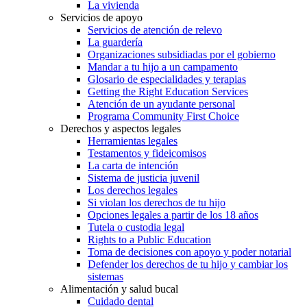
La vivienda
Servicios de apoyo
Servicios de atención de relevo
La guardería
Organizaciones subsidiadas por el gobierno
Mandar a tu hijo a un campamento
Glosario de especialidades y terapias
Getting the Right Education Services
Atención de un ayudante personal
Programa Community First Choice
Derechos y aspectos legales
Herramientas legales
Testamentos y fideicomisos
La carta de intención
Sistema de justicia juvenil
Los derechos legales
Si violan los derechos de tu hijo
Opciones legales a partir de los 18 años
Tutela o custodia legal
Rights to a Public Education
Toma de decisiones con apoyo y poder notarial
Defender los derechos de tu hijo y cambiar los
sistemas
Alimentación y salud bucal
Cuidado dental