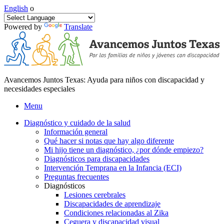
English
o
Powered by
Translate
Avancemos Juntos Texas: Ayuda para niños con discapacidad y
necesidades especiales
Menu
Diagnóstico y cuidado de la salud
Información general
Qué hacer si notas que hay algo diferente
Mi hijo tiene un diagnóstico, ¿por dónde empiezo?
Diagnósticos para discapacidades
Intervención Temprana en la Infancia (ECI)
Preguntas frecuentes
Diagnósticos
Lesiones cerebrales
Discapacidades de aprendizaje
Condiciones relacionadas al Zika
Ceguera y discapacidad visual