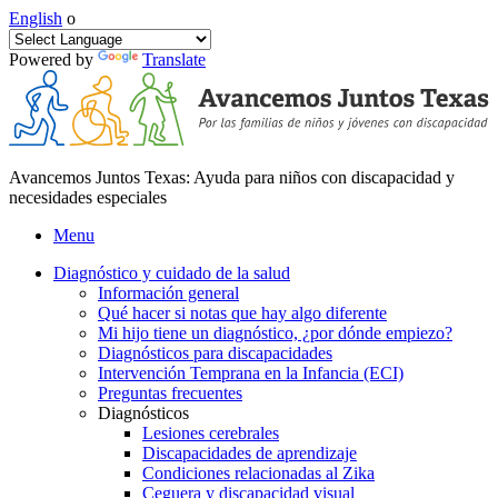
English
o
Powered by
Translate
Avancemos Juntos Texas: Ayuda para niños con discapacidad y
necesidades especiales
Menu
Diagnóstico y cuidado de la salud
Información general
Qué hacer si notas que hay algo diferente
Mi hijo tiene un diagnóstico, ¿por dónde empiezo?
Diagnósticos para discapacidades
Intervención Temprana en la Infancia (ECI)
Preguntas frecuentes
Diagnósticos
Lesiones cerebrales
Discapacidades de aprendizaje
Condiciones relacionadas al Zika
Ceguera y discapacidad visual