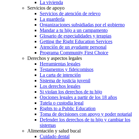
La vivienda
Servicios de apoyo
Servicios de atención de relevo
La guardería
Organizaciones subsidiadas por el gobierno
Mandar a tu hijo a un campamento
Glosario de especialidades y terapias
Getting the Right Education Services
Atención de un ayudante personal
Programa Community First Choice
Derechos y aspectos legales
Herramientas legales
Testamentos y fideicomisos
La carta de intención
Sistema de justicia juvenil
Los derechos legales
Si violan los derechos de tu hijo
Opciones legales a partir de los 18 años
Tutela o custodia legal
Rights to a Public Education
Toma de decisiones con apoyo y poder notarial
Defender los derechos de tu hijo y cambiar los
sistemas
Alimentación y salud bucal
Cuidado dental