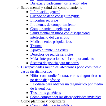
Dislexia y padecimientos relacionados
Salud mental y salud del comportamiento
Información general
Cuándo se debe conseguir ayuda
Encontrar recursos
Problemas de comportamiento
Comportamiento peligroso
Salud mental en niños con discapacidad
intelectual o del desarrollo
Medicamentos psiquiátricos
Trauma
Apoyo durante una crisis
Derechos de recibir servicios
Malas interpretaciones del comportamiento
Sistema de justicia para menores
Discapacidades múltiples, afecciones poco comunes o
casos sin diagnóstico
Niños con condición rara, varios diagnósticos o
no tiene diagnóstico
La odisea para obtener un diagnóstico por medio
de la genética
Trastornos genéticos
Cómo comprender las discapacidades invisibles
Cómo planificar y organizarte
Cómo hablar con tu médico