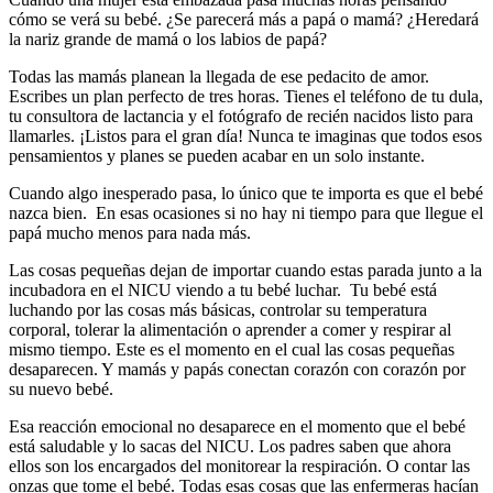
cómo se verá su bebé. ¿Se parecerá más a papá o mamá? ¿Heredará
la nariz grande de mamá o los labios de papá?
Todas las mamás planean la llegada de ese pedacito de amor.
Escribes un plan perfecto de tres horas. Tienes el teléfono de tu dula,
tu consultora de lactancia y el fotógrafo de recién nacidos listo para
llamarles. ¡Listos para el gran día! Nunca te imaginas que todos esos
pensamientos y planes se pueden acabar en un solo instante.
Cuando algo inesperado pasa, lo único que te importa es que el bebé
nazca bien. En esas ocasiones si no hay ni tiempo para que llegue el
papá mucho menos para nada más.
Las cosas pequeñas dejan de importar cuando estas parada junto a la
incubadora en el NICU viendo a tu bebé luchar. Tu bebé está
luchando por las cosas más básicas, controlar su temperatura
corporal, tolerar la alimentación o aprender a comer y respirar al
mismo tiempo. Este es el momento en el cual las cosas pequeñas
desaparecen. Y mamás y papás conectan corazón con corazón por
su nuevo bebé.
Esa reacción emocional no desaparece en el momento que el bebé
está saludable y lo sacas del NICU. Los padres saben que ahora
ellos son los encargados del monitorear la respiración. O contar las
onzas que tome el bebé. Todas esas cosas que las enfermeras hacían