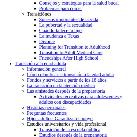
Consejos y estrategias para la salud bucal
Problemas para comer
Transiciónes
Sucesos importantes de la vida
La pubertad y la sexualidad
Cuando fallece tu hijo
La mudanza a Texas
Divorce
Planning for Transition to Adulthood
Transition to Adult Medical Care
Friendships After High School
Transición a la edad adulta
Información general
Cómo planificar la transición a la edad adulta
Fondos y servicios a partir de los 18 años
La transición en la atención médica
Las amistades después de la preparatoria
Actividades recreativas para adolescentes y
adultos con discapacidades
Historias personales
Preguntas frecuentes
Hijos adultos: Garantizar el apoyo
Estudios universitarios y vida profesional
Transición de la escuela pública
Estudios después de la preparatoria