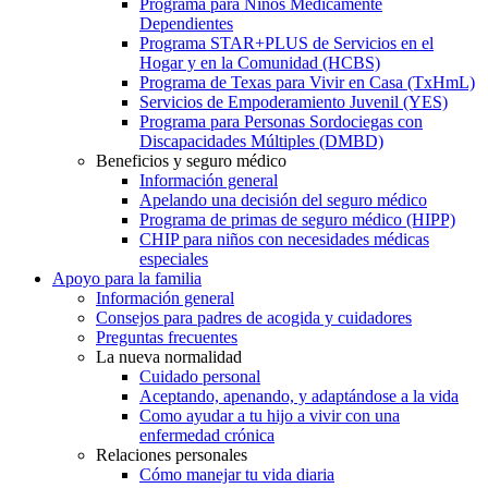
Programa para Niños Médicamente
Dependientes
Programa STAR+PLUS de Servicios en el
Hogar y en la Comunidad (HCBS)
Programa de Texas para Vivir en Casa (TxHmL)
Servicios de Empoderamiento Juvenil (YES)
Programa para Personas Sordociegas con
Discapacidades Múltiples (DMBD)
Beneficios y seguro médico
Información general
Apelando una decisión del seguro médico
Programa de primas de seguro médico (HIPP)
CHIP para niños con necesidades médicas
especiales
Apoyo para la familia
Información general
Consejos para padres de acogida y cuidadores
Preguntas frecuentes
La nueva normalidad
Cuidado personal
Aceptando, apenando, y adaptándose a la vida
Como ayudar a tu hijo a vivir con una
enfermedad crónica
Relaciones personales
Cómo manejar tu vida diaria