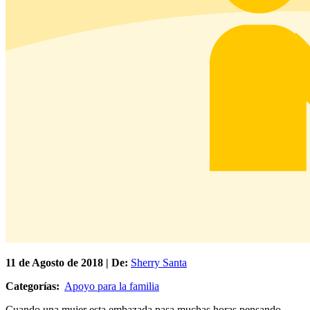
11 de
Agosto
de 2018 | De:
Sherry Santa
Categorías:
Apoyo para la familia
Cuando una mujer esta embazada pasa muchas horas pensando