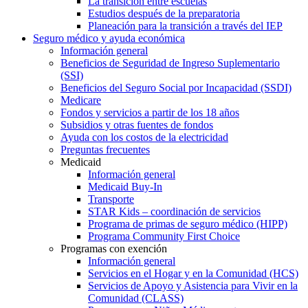
La transición entre escuelas
Estudios después de la preparatoria
Planeación para la transición a través del IEP
Seguro médico y ayuda económica
Información general
Beneficios de Seguridad de Ingreso Suplementario
(SSI)
Beneficios del Seguro Social por Incapacidad (SSDI)
Medicare
Fondos y servicios a partir de los 18 años
Subsidios y otras fuentes de fondos
Ayuda con los costos de la electricidad
Preguntas frecuentes
Medicaid
Información general
Medicaid Buy-In
Transporte
STAR Kids – coordinación de servicios
Programa de primas de seguro médico (HIPP)
Programa Community First Choice
Programas con exención
Información general
Servicios en el Hogar y en la Comunidad (HCS)
Servicios de Apoyo y Asistencia para Vivir en la
Comunidad (CLASS)