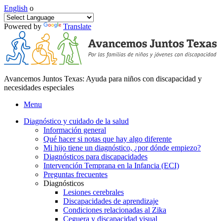
English
o
Powered by
Translate
Avancemos Juntos Texas: Ayuda para niños con discapacidad y
necesidades especiales
Menu
Diagnóstico y cuidado de la salud
Información general
Qué hacer si notas que hay algo diferente
Mi hijo tiene un diagnóstico, ¿por dónde empiezo?
Diagnósticos para discapacidades
Intervención Temprana en la Infancia (ECI)
Preguntas frecuentes
Diagnósticos
Lesiones cerebrales
Discapacidades de aprendizaje
Condiciones relacionadas al Zika
Ceguera y discapacidad visual