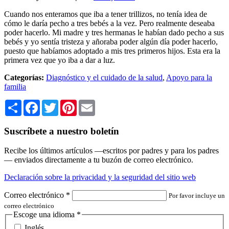
Cuando nos enteramos que iba a tener trillizos, no tenía idea de
cómo le daría pecho a tres bebés a la vez. Pero realmente deseaba
poder hacerlo. Mi madre y tres hermanas le habían dado pecho a sus
bebés y yo sentía tristeza y añoraba poder algún día poder hacerlo,
puesto que habíamos adoptado a mis tres primeros hijos. Esta era la
primera vez que yo iba a dar a luz.
Categorías:
Diagnóstico y el cuidado de la salud
,
Apoyo para la
familia
Share
Facebook
Twitter
Pinterest
Email
Suscríbete a nuestro boletín
Recibe los últimos artículos —escritos por padres y para los padres
— enviados directamente a tu buzón de correo electrónico.
Declaración sobre la privacidad y la seguridad del sitio web
Correo electrónico
*
Por favor incluye un
correo electrónico
Escoge una idioma
*
Inglés