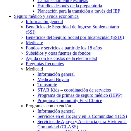
La transición entre escuelas
Estudios después de la preparatoria
Planeación para la transición a través del IEP
Seguro médico y ayuda económica
Información general
Beneficios de Seguridad de Ingreso Suplementario
(SSI)
Beneficios del Seguro Social por Incapacidad (SSDI)
Medicare
Fondos y servicios a partir de los 18 años
Subsidios y otras fuentes de fondos
Ayuda con los costos de la electricidad
Preguntas frecuentes
Medicaid
Información general
Medicaid Buy-In
Transporte
STAR Kids – coordinación de servicios
Programa de primas de seguro médico (HIPP)
Programa Community First Choice
Programas con exención
Información general
Servicios en el Hogar y en la Comunidad (HCS)
Servicios de Apoyo y Asistencia para Vivir en la
Comunidad (CLASS)