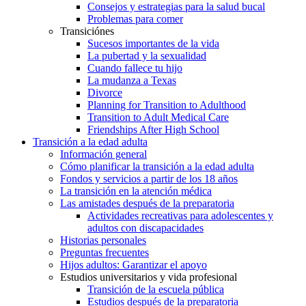
Consejos y estrategias para la salud bucal
Problemas para comer
Transiciónes
Sucesos importantes de la vida
La pubertad y la sexualidad
Cuando fallece tu hijo
La mudanza a Texas
Divorce
Planning for Transition to Adulthood
Transition to Adult Medical Care
Friendships After High School
Transición a la edad adulta
Información general
Cómo planificar la transición a la edad adulta
Fondos y servicios a partir de los 18 años
La transición en la atención médica
Las amistades después de la preparatoria
Actividades recreativas para adolescentes y
adultos con discapacidades
Historias personales
Preguntas frecuentes
Hijos adultos: Garantizar el apoyo
Estudios universitarios y vida profesional
Transición de la escuela pública
Estudios después de la preparatoria