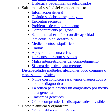
Dislexia y padecimientos relacionados
Salud mental y salud del comportamiento
Información general
Cuándo se debe conseguir ayuda
Encontrar recursos
Problemas de comportamiento
Comportamiento peligroso
Salud mental en niños con discapacidad
intelectual o del desarrollo
Medicamentos psiquiátricos
Trauma
Apoyo durante una crisis
Derechos de recibir servicios
Malas interpretaciones del comportamiento
Sistema de justicia para menores
Discapacidades múltiples, afecciones poco comunes o
casos sin diagnóstico
Niños con condición rara, varios diagnósticos o
no tiene diagnóstico
La odisea para obtener un diagnóstico por medio
de la genética
Trastornos genéticos
Cómo comprender las discapacidades invisibles
Cómo planificar y organizarte
Cómo hablar con tu médico