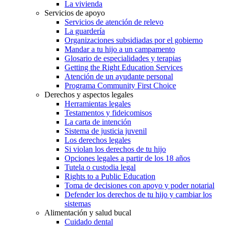
La vivienda
Servicios de apoyo
Servicios de atención de relevo
La guardería
Organizaciones subsidiadas por el gobierno
Mandar a tu hijo a un campamento
Glosario de especialidades y terapias
Getting the Right Education Services
Atención de un ayudante personal
Programa Community First Choice
Derechos y aspectos legales
Herramientas legales
Testamentos y fideicomisos
La carta de intención
Sistema de justicia juvenil
Los derechos legales
Si violan los derechos de tu hijo
Opciones legales a partir de los 18 años
Tutela o custodia legal
Rights to a Public Education
Toma de decisiones con apoyo y poder notarial
Defender los derechos de tu hijo y cambiar los
sistemas
Alimentación y salud bucal
Cuidado dental