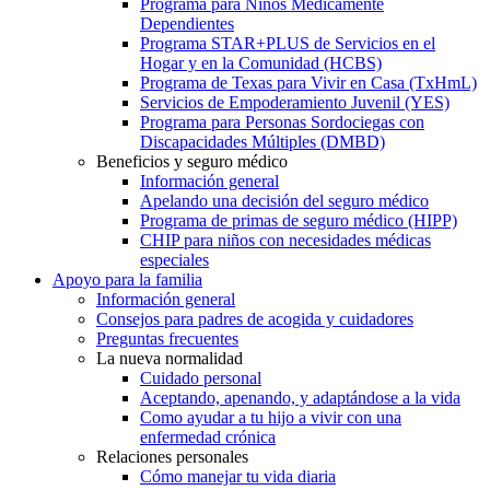
Programa para Niños Médicamente
Dependientes
Programa STAR+PLUS de Servicios en el
Hogar y en la Comunidad (HCBS)
Programa de Texas para Vivir en Casa (TxHmL)
Servicios de Empoderamiento Juvenil (YES)
Programa para Personas Sordociegas con
Discapacidades Múltiples (DMBD)
Beneficios y seguro médico
Información general
Apelando una decisión del seguro médico
Programa de primas de seguro médico (HIPP)
CHIP para niños con necesidades médicas
especiales
Apoyo para la familia
Información general
Consejos para padres de acogida y cuidadores
Preguntas frecuentes
La nueva normalidad
Cuidado personal
Aceptando, apenando, y adaptándose a la vida
Como ayudar a tu hijo a vivir con una
enfermedad crónica
Relaciones personales
Cómo manejar tu vida diaria