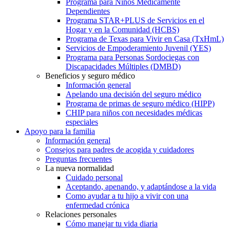
Programa para Niños Médicamente
Dependientes
Programa STAR+PLUS de Servicios en el
Hogar y en la Comunidad (HCBS)
Programa de Texas para Vivir en Casa (TxHmL)
Servicios de Empoderamiento Juvenil (YES)
Programa para Personas Sordociegas con
Discapacidades Múltiples (DMBD)
Beneficios y seguro médico
Información general
Apelando una decisión del seguro médico
Programa de primas de seguro médico (HIPP)
CHIP para niños con necesidades médicas
especiales
Apoyo para la familia
Información general
Consejos para padres de acogida y cuidadores
Preguntas frecuentes
La nueva normalidad
Cuidado personal
Aceptando, apenando, y adaptándose a la vida
Como ayudar a tu hijo a vivir con una
enfermedad crónica
Relaciones personales
Cómo manejar tu vida diaria