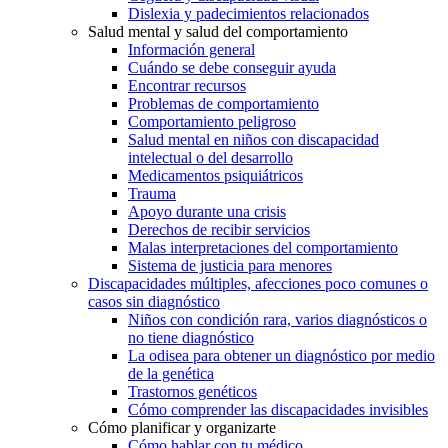
Dislexia y padecimientos relacionados
Salud mental y salud del comportamiento
Información general
Cuándo se debe conseguir ayuda
Encontrar recursos
Problemas de comportamiento
Comportamiento peligroso
Salud mental en niños con discapacidad
intelectual o del desarrollo
Medicamentos psiquiátricos
Trauma
Apoyo durante una crisis
Derechos de recibir servicios
Malas interpretaciones del comportamiento
Sistema de justicia para menores
Discapacidades múltiples, afecciones poco comunes o
casos sin diagnóstico
Niños con condición rara, varios diagnósticos o
no tiene diagnóstico
La odisea para obtener un diagnóstico por medio
de la genética
Trastornos genéticos
Cómo comprender las discapacidades invisibles
Cómo planificar y organizarte
Cómo hablar con tu médico