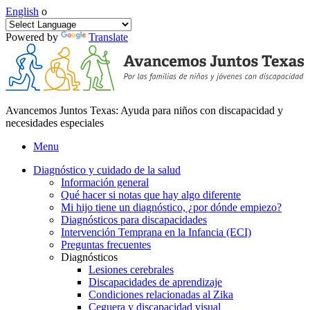
English
o
Powered by
Translate
Avancemos Juntos Texas: Ayuda para niños con discapacidad y
necesidades especiales
Menu
Diagnóstico y cuidado de la salud
Información general
Qué hacer si notas que hay algo diferente
Mi hijo tiene un diagnóstico, ¿por dónde empiezo?
Diagnósticos para discapacidades
Intervención Temprana en la Infancia (ECI)
Preguntas frecuentes
Diagnósticos
Lesiones cerebrales
Discapacidades de aprendizaje
Condiciones relacionadas al Zika
Ceguera y discapacidad visual