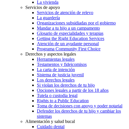
La vivienda
Servicios de apoyo
Servicios de atención de relevo
La guardería
Organizaciones subsidiadas por el gobierno
Mandar a tu hijo a un campamento
Glosario de especialidades y terapias
Getting the Right Education Services
Atención de un ayudante personal
Programa Community First Choice
Derechos y aspectos legales
Herramientas legales
Testamentos y fideicomisos
La carta de intención
Sistema de justicia juvenil
Los derechos legales
Si violan los derechos de tu hijo
Opciones legales a partir de los 18 años
Tutela o custodia legal
Rights to a Public Education
Toma de decisiones con apoyo y poder notarial
Defender los derechos de tu hijo y cambiar los
sistemas
Alimentación y salud bucal
Cuidado dental