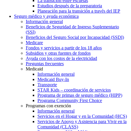
La transición entre escuelas
Estudios después de la preparatoria
Planeación para la transición a través del IEP
Seguro médico y ayuda económica
Información general
Beneficios de Seguridad de Ingreso Suplementario
(SSI)
Beneficios del Seguro Social por Incapacidad (SSDI)
Medicare
Fondos y servicios a partir de los 18 años
Subsidios y otras fuentes de fondos
Ayuda con los costos de la electricidad
Preguntas frecuentes
Medicaid
Información general
Medicaid Buy-In
Transporte
STAR Kids – coordinación de servicios
Programa de primas de seguro médico (HIPP)
Programa Community First Choice
Programas con exención
Información general
Servicios en el Hogar y en la Comunidad (HCS)
Servicios de Apoyo y Asistencia para Vivir en la
Comunidad (CLASS)