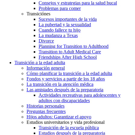
Consejos y estrategias para la salud bucal
Problemas para comer
Transiciónes
Sucesos importantes de la vida
La pubertad y la sexualidad
Cuando fallece tu hijo
La mudanza a Texas
Divorce
Planning for Transition to Adulthood
Transition to Adult Medical Care
Friendships After High School
Transición a la edad adulta
Información general
Cómo planificar la transición a la edad adulta
Fondos y servicios a partir de los 18 años
La transición en la atención médica
Las amistades después de la preparatoria
Actividades recreativas para adolescentes y
adultos con discapacidades
Historias personales
Preguntas frecuentes
Hijos adultos: Garantizar el apoyo
Estudios universitarios y vida profesional
Transición de la escuela pública
Estudios después de la preparatoria