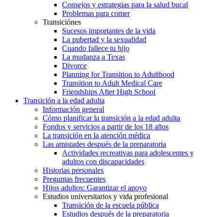
Consejos y estrategias para la salud bucal
Problemas para comer
Transiciónes
Sucesos importantes de la vida
La pubertad y la sexualidad
Cuando fallece tu hijo
La mudanza a Texas
Divorce
Planning for Transition to Adulthood
Transition to Adult Medical Care
Friendships After High School
Transición a la edad adulta
Información general
Cómo planificar la transición a la edad adulta
Fondos y servicios a partir de los 18 años
La transición en la atención médica
Las amistades después de la preparatoria
Actividades recreativas para adolescentes y
adultos con discapacidades
Historias personales
Preguntas frecuentes
Hijos adultos: Garantizar el apoyo
Estudios universitarios y vida profesional
Transición de la escuela pública
Estudios después de la preparatoria