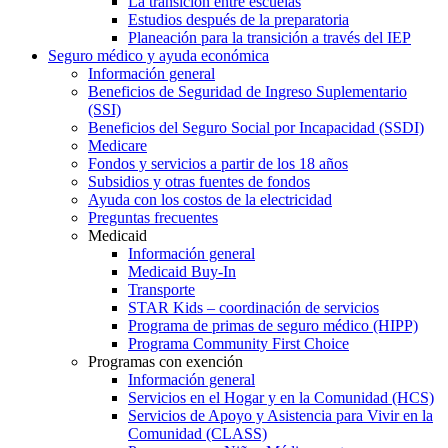
La transición entre escuelas
Estudios después de la preparatoria
Planeación para la transición a través del IEP
Seguro médico y ayuda económica
Información general
Beneficios de Seguridad de Ingreso Suplementario
(SSI)
Beneficios del Seguro Social por Incapacidad (SSDI)
Medicare
Fondos y servicios a partir de los 18 años
Subsidios y otras fuentes de fondos
Ayuda con los costos de la electricidad
Preguntas frecuentes
Medicaid
Información general
Medicaid Buy-In
Transporte
STAR Kids – coordinación de servicios
Programa de primas de seguro médico (HIPP)
Programa Community First Choice
Programas con exención
Información general
Servicios en el Hogar y en la Comunidad (HCS)
Servicios de Apoyo y Asistencia para Vivir en la
Comunidad (CLASS)