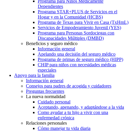
Programa para Niños Médicamente
Dependientes
Programa STAR+PLUS de Servicios en el
Hogar y en la Comunidad (HCBS)
Programa de Texas para Vivir en Casa (TxHmL)
Servicios de Empoderamiento Juvenil (YES)
Programa para Personas Sordociegas con
Discapacidades Múltiples (DMBD)
Beneficios y seguro médico
Información general
Apelando una decisión del seguro médico
Programa de primas de seguro médico (HIPP)
CHIP para niños con necesidades médicas
especiales
Apoyo para la familia
Información general
Consejos para padres de acogida y cuidadores
Preguntas frecuentes
La nueva normalidad
Cuidado personal
Aceptando, apenando, y adaptándose a la vida
Como ayudar a tu hijo a vivir con una
enfermedad crónica
Relaciones personales
Cómo manejar tu vida diaria