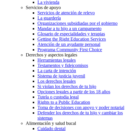
La vivienda
Servicios de apoyo
Servicios de atención de relevo
La guardería
Organizaciones subsidiadas por el gobierno
Mandar a tu hijo a un campamento
Glosario de especialidades y terapias
Getting the Right Education Services
Atención de un ayudante personal
Programa Community First Choice
Derechos y aspectos legales
Herramientas legales
Testamentos y fideicomisos
La carta de intención
Sistema de justicia juvenil
Los derechos legales
Si violan los derechos de tu hijo
Opciones legales a partir de los 18 años
Tutela o custodia legal
Rights to a Public Education
Toma de decisiones con apoyo y poder notarial
Defender los derechos de tu hijo y cambiar los
sistemas
Alimentación y salud bucal
Cuidado dental