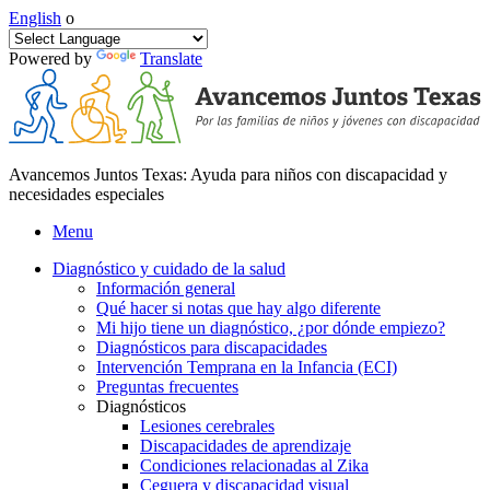
English
o
Powered by
Translate
Avancemos Juntos Texas: Ayuda para niños con discapacidad y
necesidades especiales
Menu
Diagnóstico y cuidado de la salud
Información general
Qué hacer si notas que hay algo diferente
Mi hijo tiene un diagnóstico, ¿por dónde empiezo?
Diagnósticos para discapacidades
Intervención Temprana en la Infancia (ECI)
Preguntas frecuentes
Diagnósticos
Lesiones cerebrales
Discapacidades de aprendizaje
Condiciones relacionadas al Zika
Ceguera y discapacidad visual