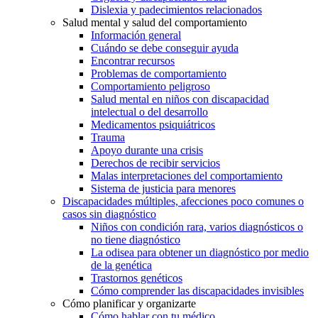
Dislexia y padecimientos relacionados
Salud mental y salud del comportamiento
Información general
Cuándo se debe conseguir ayuda
Encontrar recursos
Problemas de comportamiento
Comportamiento peligroso
Salud mental en niños con discapacidad
intelectual o del desarrollo
Medicamentos psiquiátricos
Trauma
Apoyo durante una crisis
Derechos de recibir servicios
Malas interpretaciones del comportamiento
Sistema de justicia para menores
Discapacidades múltiples, afecciones poco comunes o
casos sin diagnóstico
Niños con condición rara, varios diagnósticos o
no tiene diagnóstico
La odisea para obtener un diagnóstico por medio
de la genética
Trastornos genéticos
Cómo comprender las discapacidades invisibles
Cómo planificar y organizarte
Cómo hablar con tu médico