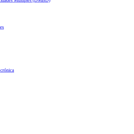
acidades Múltiples (DMBD)
es
 crónica