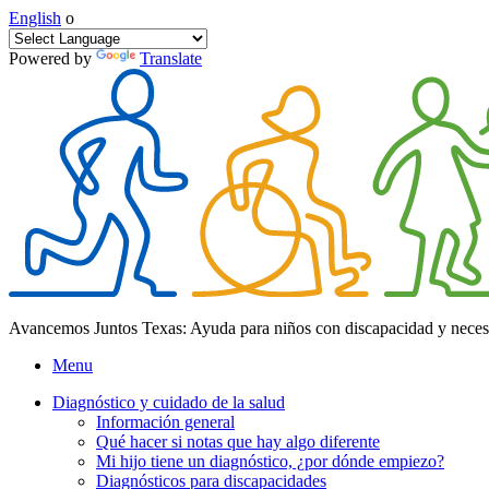
English
o
Powered by
Translate
Avancemos Juntos Texas: Ayuda para niños con discapacidad y neces
Menu
Diagnóstico y cuidado de la salud
Información general
Qué hacer si notas que hay algo diferente
Mi hijo tiene un diagnóstico, ¿por dónde empiezo?
Diagnósticos para discapacidades