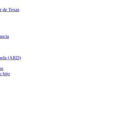
ar de Texas
ancia
cuela (ARD)
as
u hijo