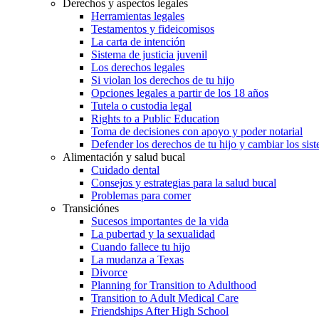
Derechos y aspectos legales
Herramientas legales
Testamentos y fideicomisos
La carta de intención
Sistema de justicia juvenil
Los derechos legales
Si violan los derechos de tu hijo
Opciones legales a partir de los 18 años
Tutela o custodia legal
Rights to a Public Education
Toma de decisiones con apoyo y poder notarial
Defender los derechos de tu hijo y cambiar los sis
Alimentación y salud bucal
Cuidado dental
Consejos y estrategias para la salud bucal
Problemas para comer
Transiciónes
Sucesos importantes de la vida
La pubertad y la sexualidad
Cuando fallece tu hijo
La mudanza a Texas
Divorce
Planning for Transition to Adulthood
Transition to Adult Medical Care
Friendships After High School