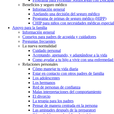
Programa para Personas Sordociegas con Discap
Beneficios y seguro médico
Información general
Apelando una decisión del seguro médico
Programa de primas de seguro médico (HIPP)
CHIP para niños con necesidades médicas especial
Apoyo para la familia
Información general
Consejos para padres de acogida y cuidadores
Preguntas frecuentes
La nueva normalidad
Cuidado personal
Aceptando, apenando, y adaptándose a la vida
Como ayudar a tu hijo a vivir con una enfermedad
Relaciones personales
Cómo manejar tu vida diaria
Estar en contacto con otros padres de familia
Los adolescentes
Los hermanos
Red de personas de confianza
Malas interpretaciones del comportamiento
El divorcio
La terapia para los padres
Pensar de manera centrada en la persona
Las amistades después de la preparatori