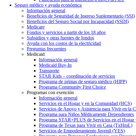
Seguro médico y ayuda económica
Información general
Beneficios de Seguridad de Ingreso Suplementario (SSI)
Beneficios del Seguro Social por Incapacidad (SSDI)
Medicare
Fondos y servicios a partir de los 18 años
Subsidios y otras fuentes de fondos
Ayuda con los costos de la electricidad
Preguntas frecuentes
Medicaid
Información general
Medicaid Buy-In
Transporte
STAR Kids – coordinación de servicios
Programa de primas de seguro médico (HIPP)
Programa Community First Choice
Programas con exención
Información general
Servicios en el Hogar y en la Comunidad (HCS)
Servicios de Apoyo y Asistencia para Vivir en l
Programa para Niños Médicamente Dependientes
Programa STAR+PLUS de Servicios en el Hogar
Programa de Texas para Vivir en Casa (TxHmL)
Servicios de Empoderamiento Juvenil (YES)