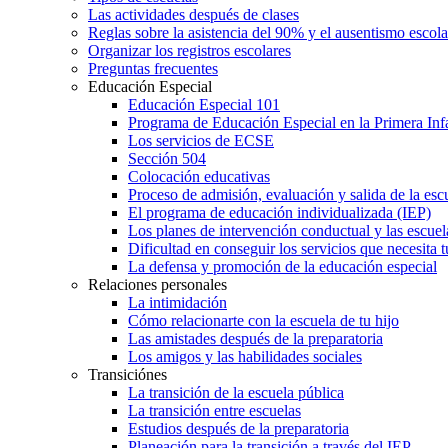
Las actividades después de clases
Reglas sobre la asistencia del 90% y el ausentismo escol
Organizar los registros escolares
Preguntas frecuentes
Educación Especial
Educación Especial 101
Programa de Educación Especial en la Primera Inf
Los servicios de ECSE
Sección 504
Colocación educativas
Proceso de admisión, evaluación y salida de la es
El programa de educación individualizada (IEP)
Los planes de intervención conductual y las escuel
Dificultad en conseguir los servicios que necesita t
La defensa y promoción de la educación especial
Relaciones personales
La intimidación
Cómo relacionarte con la escuela de tu hijo
Las amistades después de la preparatoria
Los amigos y las habilidades sociales
Transiciónes
La transición de la escuela pública
La transición entre escuelas
Estudios después de la preparatoria
Planeación para la transición a través del IEP