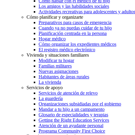
Cómo hablar con el médico de tu hijo
Los amigos y las habilidades sociales
Actividades recreativas para adolescentes y adulto
Cómo planificar y organizarte
Preparativos para casos de emergencia
Cuando ya no puedas cuidar de tu hijo
Planificación centrada en la persona
Hogar médico
Cómo organizar los expedientes médicos
El registro médico electrónico
Vivienda y situaciones familiares
Modificar tu hogar
Familias militares
Nuevas asignaciones
Habitantes de áreas rurales
La vivienda
Servicios de apoyo
Servicios de atención de relevo
La guardería
Organizaciones subsidiadas por el gobierno
Mandar a tu hijo a un campamento
Glosario de especialidades y terapias
Getting the Right Education Services
Atención de un ayudante personal
Programa Community First Choice