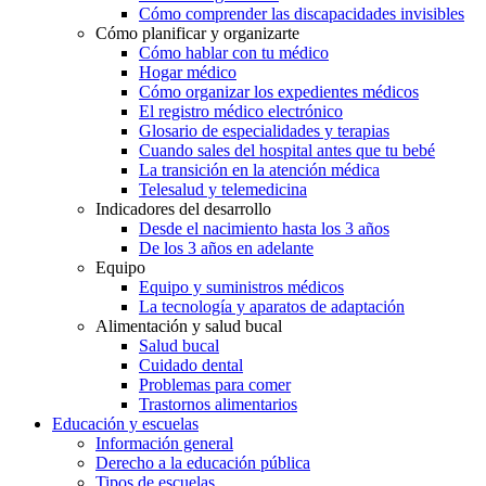
Cómo comprender las discapacidades invisibles
Cómo planificar y organizarte
Cómo hablar con tu médico
Hogar médico
Cómo organizar los expedientes médicos
El registro médico electrónico
Glosario de especialidades y terapias
Cuando sales del hospital antes que tu bebé
La transición en la atención médica
Telesalud y telemedicina
Indicadores del desarrollo
Desde el nacimiento hasta los 3 años
De los 3 años en adelante
Equipo
Equipo y suministros médicos
La tecnología y aparatos de adaptación
Alimentación y salud bucal
Salud bucal
Cuidado dental
Problemas para comer
Trastornos alimentarios
Educación y escuelas
Información general
Derecho a la educación pública
Tipos de escuelas