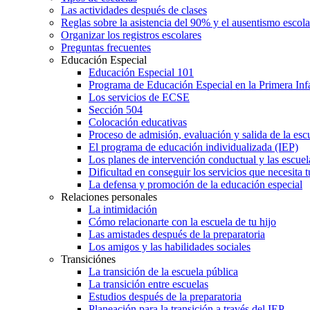
Las actividades después de clases
Reglas sobre la asistencia del 90% y el ausentismo escol
Organizar los registros escolares
Preguntas frecuentes
Educación Especial
Educación Especial 101
Programa de Educación Especial en la Primera Inf
Los servicios de ECSE
Sección 504
Colocación educativas
Proceso de admisión, evaluación y salida de la es
El programa de educación individualizada (IEP)
Los planes de intervención conductual y las escuel
Dificultad en conseguir los servicios que necesita t
La defensa y promoción de la educación especial
Relaciones personales
La intimidación
Cómo relacionarte con la escuela de tu hijo
Las amistades después de la preparatoria
Los amigos y las habilidades sociales
Transiciónes
La transición de la escuela pública
La transición entre escuelas
Estudios después de la preparatoria
Planeación para la transición a través del IEP