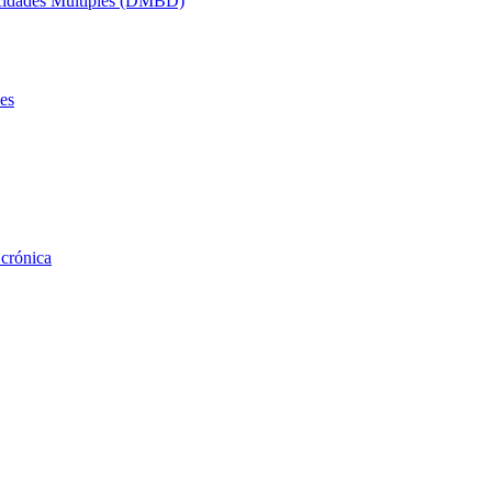
acidades Múltiples (DMBD)
es
 crónica