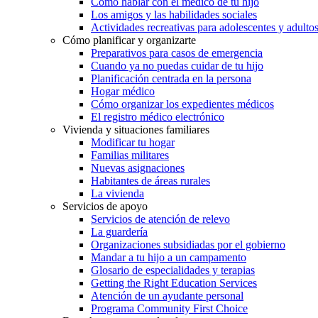
Cómo hablar con el médico de tu hijo
Los amigos y las habilidades sociales
Actividades recreativas para adolescentes y adulto
Cómo planificar y organizarte
Preparativos para casos de emergencia
Cuando ya no puedas cuidar de tu hijo
Planificación centrada en la persona
Hogar médico
Cómo organizar los expedientes médicos
El registro médico electrónico
Vivienda y situaciones familiares
Modificar tu hogar
Familias militares
Nuevas asignaciones
Habitantes de áreas rurales
La vivienda
Servicios de apoyo
Servicios de atención de relevo
La guardería
Organizaciones subsidiadas por el gobierno
Mandar a tu hijo a un campamento
Glosario de especialidades y terapias
Getting the Right Education Services
Atención de un ayudante personal
Programa Community First Choice