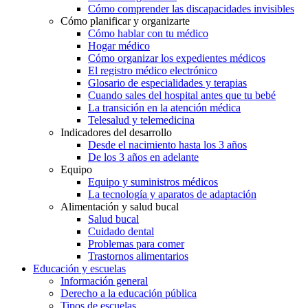
Cómo comprender las discapacidades invisibles
Cómo planificar y organizarte
Cómo hablar con tu médico
Hogar médico
Cómo organizar los expedientes médicos
El registro médico electrónico
Glosario de especialidades y terapias
Cuando sales del hospital antes que tu bebé
La transición en la atención médica
Telesalud y telemedicina
Indicadores del desarrollo
Desde el nacimiento hasta los 3 años
De los 3 años en adelante
Equipo
Equipo y suministros médicos
La tecnología y aparatos de adaptación
Alimentación y salud bucal
Salud bucal
Cuidado dental
Problemas para comer
Trastornos alimentarios
Educación y escuelas
Información general
Derecho a la educación pública
Tipos de escuelas