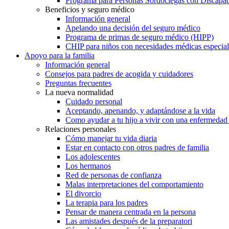
Programa para Personas Sordociegas con Discap
Beneficios y seguro médico
Información general
Apelando una decisión del seguro médico
Programa de primas de seguro médico (HIPP)
CHIP para niños con necesidades médicas especial
Apoyo para la familia
Información general
Consejos para padres de acogida y cuidadores
Preguntas frecuentes
La nueva normalidad
Cuidado personal
Aceptando, apenando, y adaptándose a la vida
Como ayudar a tu hijo a vivir con una enfermedad
Relaciones personales
Cómo manejar tu vida diaria
Estar en contacto con otros padres de familia
Los adolescentes
Los hermanos
Red de personas de confianza
Malas interpretaciones del comportamiento
El divorcio
La terapia para los padres
Pensar de manera centrada en la persona
Las amistades después de la preparatori