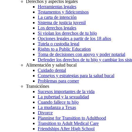
Derechos y aspectos legales
Herramientas legales
Testamentos y fideicomisos
La carta de intención
Sistema de justicia juvenil
Los derechos legales
Si violan los derechos de tu hijo
Opciones legales a partir de los 18 años
Tutela o custodia legal
Rights to a Public Education
Toma de decisiones con apoyo y poder notarial
Defender los derechos de tu hijo y cambiar los sis
Alimentación y salud bucal
Cuidado dental
Consejos y estrategias para la salud bucal
Problemas para comer
Transiciónes
Sucesos importantes de la vida
La pubertad y la sexualidad
Cuando fallece tu hijo
La mudanza a Texas
Divorce
Planning for Transition to Adulthood
Transition to Adult Medical Care
Friendships After High School