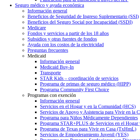
Seguro médico y ayuda económica
Información general
Beneficios de Seguridad de Ingreso Suplementario (SSI)
Beneficios del Seguro Social por Incapacidad (SSDI)
Medicare
Fondos y servicios a partir de los 18 años
Subsidios y otras fuentes de fondos
Ayuda con los costos de la electricidad
Preguntas frecuentes
Medicaid
Información general
Medicaid Buy-In
Transporte
STAR Kids – coordinación de servicios
Programa de primas de seguro médico (HIPP)
Programa Community First Choice
Programas con exención
Información general
Servicios en el Hogar y en la Comunidad (HCS)
Servicios de Apoyo y Asistencia para Vivir en l
Programa para Niños Médicamente Dependientes
Programa STAR+PLUS de Servicios en el Hogar
Programa de Texas para Vivir en Casa (TxHmL)
Servicios de Empoderamiento Juvenil (YES)