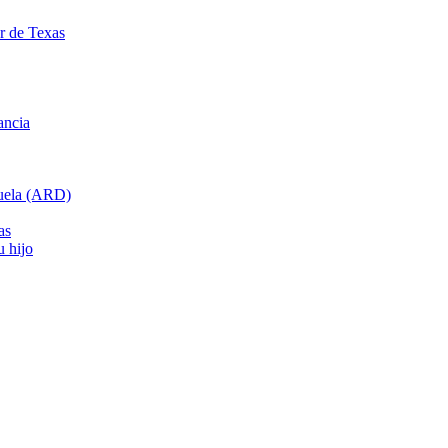
ar de Texas
ancia
cuela (ARD)
as
u hijo