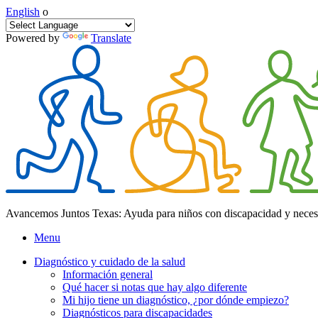
English
o
Powered by
Translate
Avancemos Juntos Texas: Ayuda para niños con discapacidad y neces
Menu
Diagnóstico y cuidado de la salud
Información general
Qué hacer si notas que hay algo diferente
Mi hijo tiene un diagnóstico, ¿por dónde empiezo?
Diagnósticos para discapacidades