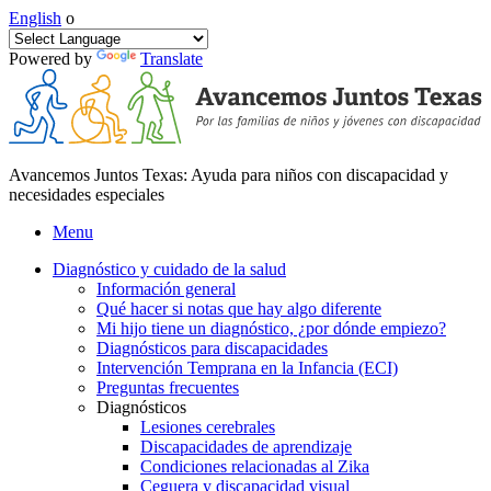
English
o
Powered by
Translate
Avancemos Juntos Texas: Ayuda para niños con discapacidad y
necesidades especiales
Menu
Diagnóstico y cuidado de la salud
Información general
Qué hacer si notas que hay algo diferente
Mi hijo tiene un diagnóstico, ¿por dónde empiezo?
Diagnósticos para discapacidades
Intervención Temprana en la Infancia (ECI)
Preguntas frecuentes
Diagnósticos
Lesiones cerebrales
Discapacidades de aprendizaje
Condiciones relacionadas al Zika
Ceguera y discapacidad visual