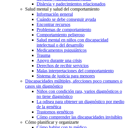
Dislexia y padecimientos relacionados
Salud mental y salud del comportamiento
Información general
Cuándo se debe conseguir ayuda
Encontrar recursos
Problemas de comportamiento
Comportamiento peligroso
Salud mental en niños con discapacidad
intelectual o del desarrollo
Medicamentos psiquiátricos
Trauma
Apoyo durante una crisis
Derechos de recibir servicios
Malas interpretaciones del comportamiento
Sistema de justicia para menores
Discapacidades múltiples, afecciones poco comunes o
casos sin diagnóstico
Niños con condición rara, varios diagnósticos o
no tiene diagnóstico
La odisea para obtener un diagnóstico por medio
de la genética
Trastornos genéticos
Cómo comprender las discapacidades invisibles
Cómo planificar y organizarte
Cómo hablar con tu médico