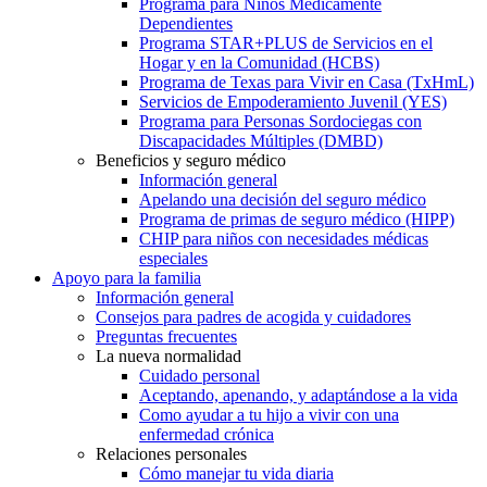
Programa para Niños Médicamente
Dependientes
Programa STAR+PLUS de Servicios en el
Hogar y en la Comunidad (HCBS)
Programa de Texas para Vivir en Casa (TxHmL)
Servicios de Empoderamiento Juvenil (YES)
Programa para Personas Sordociegas con
Discapacidades Múltiples (DMBD)
Beneficios y seguro médico
Información general
Apelando una decisión del seguro médico
Programa de primas de seguro médico (HIPP)
CHIP para niños con necesidades médicas
especiales
Apoyo para la familia
Información general
Consejos para padres de acogida y cuidadores
Preguntas frecuentes
La nueva normalidad
Cuidado personal
Aceptando, apenando, y adaptándose a la vida
Como ayudar a tu hijo a vivir con una
enfermedad crónica
Relaciones personales
Cómo manejar tu vida diaria