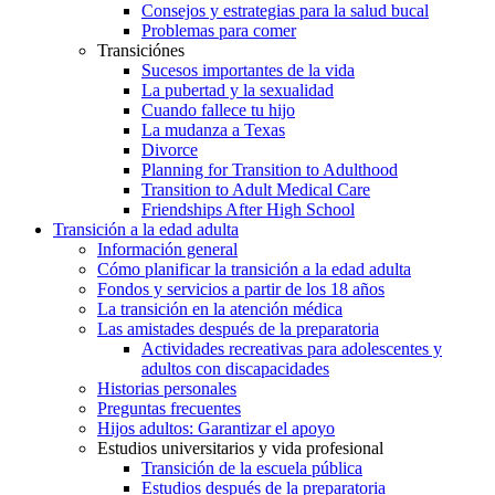
Consejos y estrategias para la salud bucal
Problemas para comer
Transiciónes
Sucesos importantes de la vida
La pubertad y la sexualidad
Cuando fallece tu hijo
La mudanza a Texas
Divorce
Planning for Transition to Adulthood
Transition to Adult Medical Care
Friendships After High School
Transición a la edad adulta
Información general
Cómo planificar la transición a la edad adulta
Fondos y servicios a partir de los 18 años
La transición en la atención médica
Las amistades después de la preparatoria
Actividades recreativas para adolescentes y
adultos con discapacidades
Historias personales
Preguntas frecuentes
Hijos adultos: Garantizar el apoyo
Estudios universitarios y vida profesional
Transición de la escuela pública
Estudios después de la preparatoria