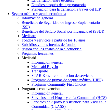
La transición entre escuelas
Estudios después de la preparatoria
Planeación para la transición a través del IEP
Seguro médico y ayuda económica
Información general
Beneficios de Seguridad de Ingreso Suplementario
(SSI)
Beneficios del Seguro Social por Incapacidad (SSDI)
Medicare
Fondos y servicios a partir de los 18 años
Subsidios y otras fuentes de fondos
Ayuda con los costos de la electricidad
Preguntas frecuentes
Medicaid
Información general
Medicaid Buy-In
Transporte
STAR Kids – coordinación de servicios
Programa de primas de seguro médico (HIPP)
Programa Community First Choice
Programas con exención
Información general
Servicios en el Hogar y en la Comunidad (HCS)
Servicios de Apoyo y Asistencia para Vivir en la
Comunidad (CLASS)