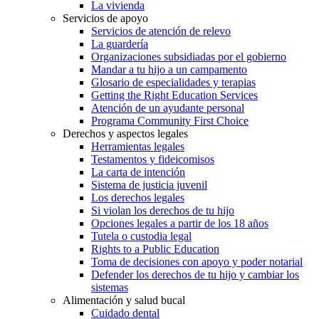
La vivienda
Servicios de apoyo
Servicios de atención de relevo
La guardería
Organizaciones subsidiadas por el gobierno
Mandar a tu hijo a un campamento
Glosario de especialidades y terapias
Getting the Right Education Services
Atención de un ayudante personal
Programa Community First Choice
Derechos y aspectos legales
Herramientas legales
Testamentos y fideicomisos
La carta de intención
Sistema de justicia juvenil
Los derechos legales
Si violan los derechos de tu hijo
Opciones legales a partir de los 18 años
Tutela o custodia legal
Rights to a Public Education
Toma de decisiones con apoyo y poder notarial
Defender los derechos de tu hijo y cambiar los
sistemas
Alimentación y salud bucal
Cuidado dental