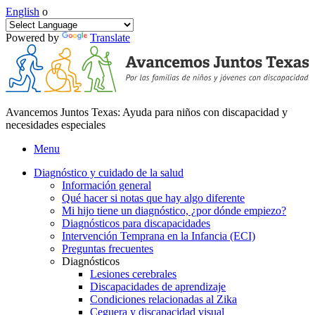
English
o
Powered by
Translate
Avancemos Juntos Texas: Ayuda para niños con discapacidad y
necesidades especiales
Menu
Diagnóstico y cuidado de la salud
Información general
Qué hacer si notas que hay algo diferente
Mi hijo tiene un diagnóstico, ¿por dónde empiezo?
Diagnósticos para discapacidades
Intervención Temprana en la Infancia (ECI)
Preguntas frecuentes
Diagnósticos
Lesiones cerebrales
Discapacidades de aprendizaje
Condiciones relacionadas al Zika
Ceguera y discapacidad visual