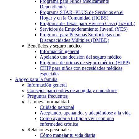
Programa para Niños Médicamente
Dependientes
Programa STAR+PLUS de Servicios en el
Hogar y en la Comunidad (HCBS)
Programa de Texas para Vivir en Casa (TxHmL)
Servicios de Empoderamiento Juvenil (YES)
Programa para Personas Sordociegas con
Discapacidades Múltiples (DMBD)
Beneficios y seguro médico
Información general
Apelando una decisión del seguro médico
Programa de primas de seguro médico (HIPP)
CHIP para niños con necesidades médicas
especiales
Apoyo para la familia
Información general
Consejos para padres de acogida y cuidadores
Preguntas frecuentes
La nueva normalidad
Cuidado personal
Aceptando, apenando, y adaptándose a la vida
Como ayudar a tu hijo a vivir con una
enfermedad crónica
Relaciones personales
Cómo manejar tu vida diaria