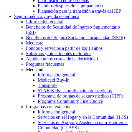
La transición entre escuelas
Estudios después de la preparatoria
Planeación para la transición a través del IEP
Seguro médico y ayuda económica
Información general
Beneficios de Seguridad de Ingreso Suplementario
(SSI)
Beneficios del Seguro Social por Incapacidad (SSDI)
Medicare
Fondos y servicios a partir de los 18 años
Subsidios y otras fuentes de fondos
Ayuda con los costos de la electricidad
Preguntas frecuentes
Medicaid
Información general
Medicaid Buy-In
Transporte
STAR Kids – coordinación de servicios
Programa de primas de seguro médico (HIPP)
Programa Community First Choice
Programas con exención
Información general
Servicios en el Hogar y en la Comunidad (HCS)
Servicios de Apoyo y Asistencia para Vivir en la
Comunidad (CLASS)