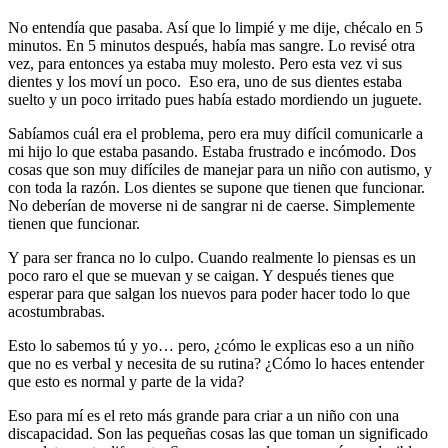
No entendía que pasaba. Así que lo limpié y me dije, chécalo en 5
minutos. En 5 minutos después, había mas sangre. Lo revisé otra
vez, para entonces ya estaba muy molesto. Pero esta vez vi sus
dientes y los moví un poco. Eso era, uno de sus dientes estaba
suelto y un poco irritado pues había estado mordiendo un juguete.
Sabíamos cuál era el problema, pero era muy difícil comunicarle a
mi hijo lo que estaba pasando. Estaba frustrado e incómodo. Dos
cosas que son muy difíciles de manejar para un niño con autismo, y
con toda la razón. Los dientes se supone que tienen que funcionar.
No deberían de moverse ni de sangrar ni de caerse. Simplemente
tienen que funcionar.
Y para ser franca no lo culpo. Cuando realmente lo piensas es un
poco raro el que se muevan y se caigan. Y después tienes que
esperar para que salgan los nuevos para poder hacer todo lo que
acostumbrabas.
Esto lo sabemos tú y yo… pero, ¿cómo le explicas eso a un niño
que no es verbal y necesita de su rutina? ¿Cómo lo haces entender
que esto es normal y parte de la vida?
Eso para mí es el reto más grande para criar a un niño con una
discapacidad. Son las pequeñas cosas las que toman un significado