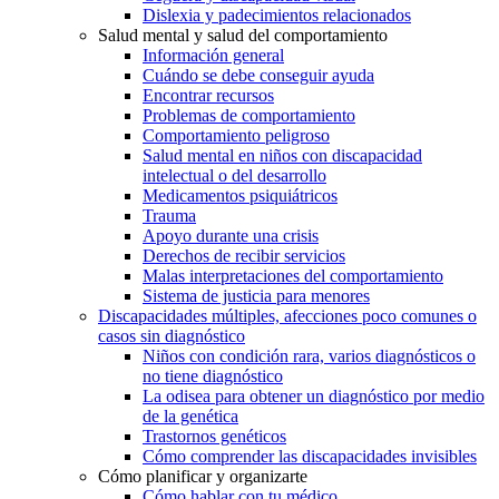
Dislexia y padecimientos relacionados
Salud mental y salud del comportamiento
Información general
Cuándo se debe conseguir ayuda
Encontrar recursos
Problemas de comportamiento
Comportamiento peligroso
Salud mental en niños con discapacidad
intelectual o del desarrollo
Medicamentos psiquiátricos
Trauma
Apoyo durante una crisis
Derechos de recibir servicios
Malas interpretaciones del comportamiento
Sistema de justicia para menores
Discapacidades múltiples, afecciones poco comunes o
casos sin diagnóstico
Niños con condición rara, varios diagnósticos o
no tiene diagnóstico
La odisea para obtener un diagnóstico por medio
de la genética
Trastornos genéticos
Cómo comprender las discapacidades invisibles
Cómo planificar y organizarte
Cómo hablar con tu médico