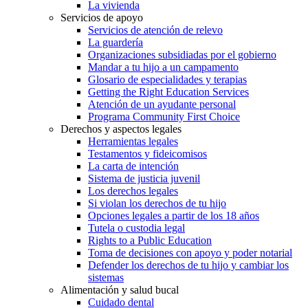
La vivienda
Servicios de apoyo
Servicios de atención de relevo
La guardería
Organizaciones subsidiadas por el gobierno
Mandar a tu hijo a un campamento
Glosario de especialidades y terapias
Getting the Right Education Services
Atención de un ayudante personal
Programa Community First Choice
Derechos y aspectos legales
Herramientas legales
Testamentos y fideicomisos
La carta de intención
Sistema de justicia juvenil
Los derechos legales
Si violan los derechos de tu hijo
Opciones legales a partir de los 18 años
Tutela o custodia legal
Rights to a Public Education
Toma de decisiones con apoyo y poder notarial
Defender los derechos de tu hijo y cambiar los
sistemas
Alimentación y salud bucal
Cuidado dental