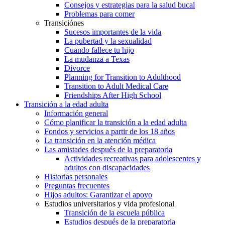
Consejos y estrategias para la salud bucal
Problemas para comer
Transiciónes
Sucesos importantes de la vida
La pubertad y la sexualidad
Cuando fallece tu hijo
La mudanza a Texas
Divorce
Planning for Transition to Adulthood
Transition to Adult Medical Care
Friendships After High School
Transición a la edad adulta
Información general
Cómo planificar la transición a la edad adulta
Fondos y servicios a partir de los 18 años
La transición en la atención médica
Las amistades después de la preparatoria
Actividades recreativas para adolescentes y
adultos con discapacidades
Historias personales
Preguntas frecuentes
Hijos adultos: Garantizar el apoyo
Estudios universitarios y vida profesional
Transición de la escuela pública
Estudios después de la preparatoria