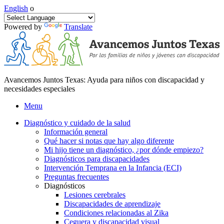
English
o
Powered by
Translate
Avancemos Juntos Texas: Ayuda para niños con discapacidad y
necesidades especiales
Menu
Diagnóstico y cuidado de la salud
Información general
Qué hacer si notas que hay algo diferente
Mi hijo tiene un diagnóstico, ¿por dónde empiezo?
Diagnósticos para discapacidades
Intervención Temprana en la Infancia (ECI)
Preguntas frecuentes
Diagnósticos
Lesiones cerebrales
Discapacidades de aprendizaje
Condiciones relacionadas al Zika
Ceguera y discapacidad visual