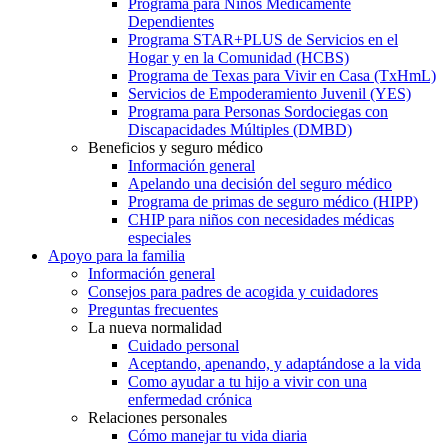
Programa para Niños Médicamente
Dependientes
Programa STAR+PLUS de Servicios en el
Hogar y en la Comunidad (HCBS)
Programa de Texas para Vivir en Casa (TxHmL)
Servicios de Empoderamiento Juvenil (YES)
Programa para Personas Sordociegas con
Discapacidades Múltiples (DMBD)
Beneficios y seguro médico
Información general
Apelando una decisión del seguro médico
Programa de primas de seguro médico (HIPP)
CHIP para niños con necesidades médicas
especiales
Apoyo para la familia
Información general
Consejos para padres de acogida y cuidadores
Preguntas frecuentes
La nueva normalidad
Cuidado personal
Aceptando, apenando, y adaptándose a la vida
Como ayudar a tu hijo a vivir con una
enfermedad crónica
Relaciones personales
Cómo manejar tu vida diaria