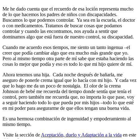
Me he dado cuenta que el recuerdo de esa loción representa mucho
de lo que hacemos los padres de niños con discapacidades.
Buscamos lo que podemos controlar. Ya sea en la escuela, el doctor
o con medicamentos. Tratamos de buscar cosas que podamos
controlar y cuando las encontramos, nos ayuda a sentir que
dominamos algo que está fuera de nuestro control, su discapacidad.
Cuando me acuerdo esos tiempos, me siento un tanto ingenua –el
creer que podía cambiar algo que era mucho más grande que yo.
Pero al mismo tiempo otra parte de mí sabe que estaba haciendo las
cosas lo mejor que podía y eso es todo lo que mi hijo quiere de mí.
Ahora tenemos una hija. Cada noche después de bañarla, me
aseguro de ponerle crema igual que lo hacía con mi hijo. Y cada vez
que lo hago me da un poco de nostalgia. El olor de la crema
Johnson de bebé me recuerda del tiempo donde sentía que tenía el
control, pero también me recuerda que, no importa lo que pase, voy
a seguir haciendo todo lo que pueda por mis hijos –todo lo que esté
en mi poder para asegurarme de que ellos tengan una buena vida.
Es una hermosa combinación de ingenuidad y empoderamiento al
mismo tiempo.
Visite la sección de
Aceptación, duelo y Adaptación a la vida
en este