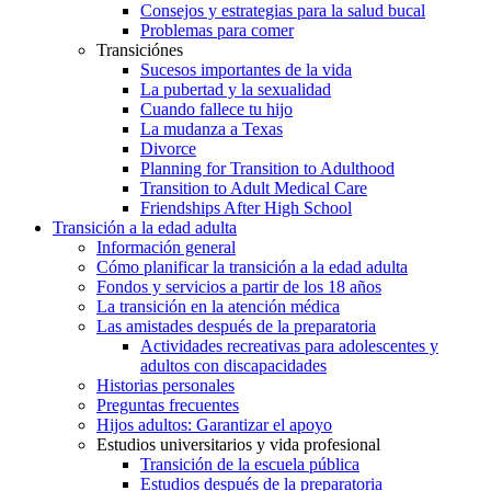
Consejos y estrategias para la salud bucal
Problemas para comer
Transiciónes
Sucesos importantes de la vida
La pubertad y la sexualidad
Cuando fallece tu hijo
La mudanza a Texas
Divorce
Planning for Transition to Adulthood
Transition to Adult Medical Care
Friendships After High School
Transición a la edad adulta
Información general
Cómo planificar la transición a la edad adulta
Fondos y servicios a partir de los 18 años
La transición en la atención médica
Las amistades después de la preparatoria
Actividades recreativas para adolescentes y
adultos con discapacidades
Historias personales
Preguntas frecuentes
Hijos adultos: Garantizar el apoyo
Estudios universitarios y vida profesional
Transición de la escuela pública
Estudios después de la preparatoria