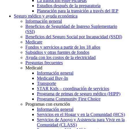
La transición entre escuelas
Estudios después de la preparatoria
Planeación para la transición a través del IEP
Seguro médico y ayuda económica
Información general
Beneficios de Seguridad de Ingreso Suplementario
(SSI)
Beneficios del Seguro Social por Incapacidad (SSDI)
Medicare
Fondos y servicios a partir de los 18 años
Subsidios y otras fuentes de fondos
Ayuda con los costos de la electricidad
Preguntas frecuentes
Medicaid
Información general
Medicaid Buy-In
Transporte
STAR Kids – coordinación de servicios
Programa de primas de seguro médico (HIPP)
Programa Community First Choice
Programas con exención
Información general
Servicios en el Hogar y en la Comunidad (HCS)
Servicios de Apoyo y Asistencia para Vivir en la
Comunidad (CLASS)