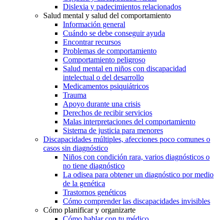
Dislexia y padecimientos relacionados
Salud mental y salud del comportamiento
Información general
Cuándo se debe conseguir ayuda
Encontrar recursos
Problemas de comportamiento
Comportamiento peligroso
Salud mental en niños con discapacidad
intelectual o del desarrollo
Medicamentos psiquiátricos
Trauma
Apoyo durante una crisis
Derechos de recibir servicios
Malas interpretaciones del comportamiento
Sistema de justicia para menores
Discapacidades múltiples, afecciones poco comunes o
casos sin diagnóstico
Niños con condición rara, varios diagnósticos o
no tiene diagnóstico
La odisea para obtener un diagnóstico por medio
de la genética
Trastornos genéticos
Cómo comprender las discapacidades invisibles
Cómo planificar y organizarte
Cómo hablar con tu médico