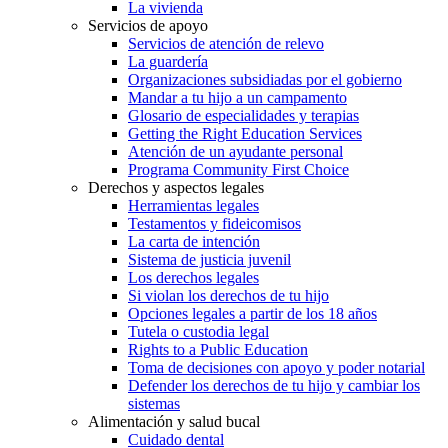
La vivienda
Servicios de apoyo
Servicios de atención de relevo
La guardería
Organizaciones subsidiadas por el gobierno
Mandar a tu hijo a un campamento
Glosario de especialidades y terapias
Getting the Right Education Services
Atención de un ayudante personal
Programa Community First Choice
Derechos y aspectos legales
Herramientas legales
Testamentos y fideicomisos
La carta de intención
Sistema de justicia juvenil
Los derechos legales
Si violan los derechos de tu hijo
Opciones legales a partir de los 18 años
Tutela o custodia legal
Rights to a Public Education
Toma de decisiones con apoyo y poder notarial
Defender los derechos de tu hijo y cambiar los
sistemas
Alimentación y salud bucal
Cuidado dental