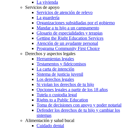
La vivienda
Servicios de apoyo
Servicios de atención de relevo
La guardería
Organizaciones subsidiadas por el gobierno
Mandar a tu hijo a un campamento
Glosario de especialidades y terapias
Getting the Right Education Services
Atención de un ayudante personal
Programa Community First Choice
Derechos y aspectos legales
Herramientas legales
Testamentos y fideicomisos
La carta de intención
Sistema de justicia juvenil
Los derechos legales
Si violan los derechos de tu hijo
Opciones legales a partir de los 18 años
Tutela o custodia legal
Rights to a Public Education
Toma de decisiones con apoyo y poder notarial
Defender los derechos de tu hijo y cambiar los
sistemas
Alimentación y salud bucal
Cuidado dental