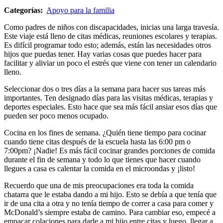
Categorías:
Apoyo para la familia
Como padres de niños con discapacidades, inicias una larga travesía.
Este viaje está lleno de citas médicas, reuniones escolares y terapias.
Es difícil programar todo esto; además, están las necesidades otros
hijos que puedas tener. Hay varias cosas que puedes hacer para
facilitar y aliviar un poco el estrés que viene con tener un calendario
lleno.
Seleccionar dos o tres días a la semana para hacer sus tareas más
importantes. Ten designado días para las visitas médicas, terapias y
deportes especiales. Esto hace que sea más fácil ansiar esos días que
pueden ser poco menos ocupado.
Cocina en los fines de semana. ¿Quién tiene tiempo para cocinar
cuando tiene citas después de la escuela hasta las 6:00 pm o
7:00pm? ¡Nadie! Es más fácil cocinar grandes porciones de comida
durante el fin de semana y todo lo que tienes que hacer cuando
llegues a casa es calentar la comida en el microondas y ¡listo!
Recuerdo que una de mis preocupaciones era toda la comida
chatarra que le estaba dando a mi hijo. Esto se debía a que tenía que
ir de una cita a otra y no tenía tiempo de correr a casa para comer y
McDonald’s siempre estaba de camino. Para cambiar eso, empecé a
empacar colaciones para darle a mi hijo entre citas y luego, llegar a