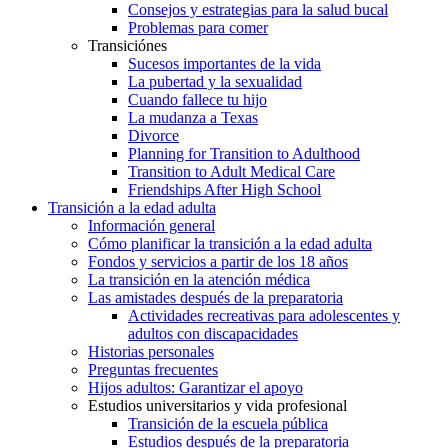
Consejos y estrategias para la salud bucal
Problemas para comer
Transiciónes
Sucesos importantes de la vida
La pubertad y la sexualidad
Cuando fallece tu hijo
La mudanza a Texas
Divorce
Planning for Transition to Adulthood
Transition to Adult Medical Care
Friendships After High School
Transición a la edad adulta
Información general
Cómo planificar la transición a la edad adulta
Fondos y servicios a partir de los 18 años
La transición en la atención médica
Las amistades después de la preparatoria
Actividades recreativas para adolescentes y
adultos con discapacidades
Historias personales
Preguntas frecuentes
Hijos adultos: Garantizar el apoyo
Estudios universitarios y vida profesional
Transición de la escuela pública
Estudios después de la preparatoria