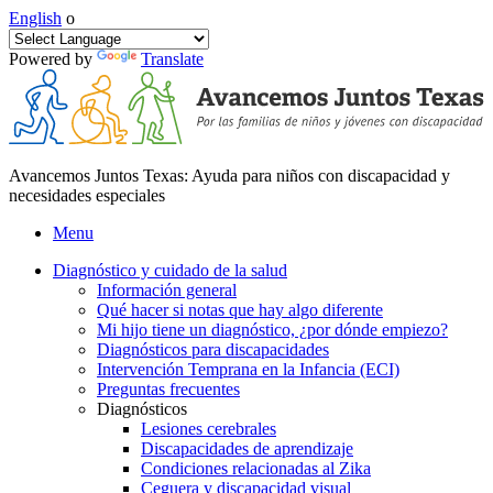
English
o
Powered by
Translate
Avancemos Juntos Texas: Ayuda para niños con discapacidad y
necesidades especiales
Menu
Diagnóstico y cuidado de la salud
Información general
Qué hacer si notas que hay algo diferente
Mi hijo tiene un diagnóstico, ¿por dónde empiezo?
Diagnósticos para discapacidades
Intervención Temprana en la Infancia (ECI)
Preguntas frecuentes
Diagnósticos
Lesiones cerebrales
Discapacidades de aprendizaje
Condiciones relacionadas al Zika
Ceguera y discapacidad visual