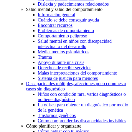
Dislexia y padecimientos relacionados
Salud mental y salud del comportamiento
Información general
Cuándo se debe conseguir ayuda
Encontrar recursos
Problemas de comportamiento
Comportamiento peligroso
Salud mental en niños con discapacidad
intelectual o del desarrollo
Medicamentos psiquiátricos
Trauma
Apoyo durante una crisis
Derechos de recibir servicios
Malas interpretaciones del comportamiento
Sistema de justicia para menores
Discapacidades múltiples, afecciones poco comunes o
casos sin diagnóstico
Niños con condición rara, varios diagnósticos o
no tiene diagnóstico
La odisea para obtener un diagnóstico por medio
de la genética
Trastornos genéticos
Cómo comprender las discapacidades invisibles
Cómo planificar y organizarte
Cómo hablar con tu médico