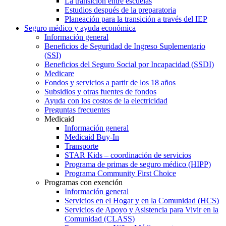
La transición entre escuelas
Estudios después de la preparatoria
Planeación para la transición a través del IEP
Seguro médico y ayuda económica
Información general
Beneficios de Seguridad de Ingreso Suplementario
(SSI)
Beneficios del Seguro Social por Incapacidad (SSDI)
Medicare
Fondos y servicios a partir de los 18 años
Subsidios y otras fuentes de fondos
Ayuda con los costos de la electricidad
Preguntas frecuentes
Medicaid
Información general
Medicaid Buy-In
Transporte
STAR Kids – coordinación de servicios
Programa de primas de seguro médico (HIPP)
Programa Community First Choice
Programas con exención
Información general
Servicios en el Hogar y en la Comunidad (HCS)
Servicios de Apoyo y Asistencia para Vivir en la
Comunidad (CLASS)