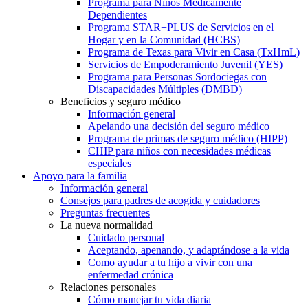
Programa para Niños Médicamente
Dependientes
Programa STAR+PLUS de Servicios en el
Hogar y en la Comunidad (HCBS)
Programa de Texas para Vivir en Casa (TxHmL)
Servicios de Empoderamiento Juvenil (YES)
Programa para Personas Sordociegas con
Discapacidades Múltiples (DMBD)
Beneficios y seguro médico
Información general
Apelando una decisión del seguro médico
Programa de primas de seguro médico (HIPP)
CHIP para niños con necesidades médicas
especiales
Apoyo para la familia
Información general
Consejos para padres de acogida y cuidadores
Preguntas frecuentes
La nueva normalidad
Cuidado personal
Aceptando, apenando, y adaptándose a la vida
Como ayudar a tu hijo a vivir con una
enfermedad crónica
Relaciones personales
Cómo manejar tu vida diaria