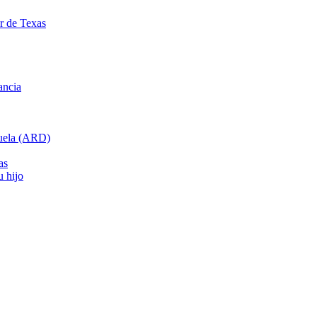
ar de Texas
ancia
cuela (ARD)
as
u hijo