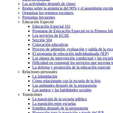
Las actividades después de clases
Reglas sobre la asistencia del 90% y el ausentismo escol
Organizar los registros escolares
Preguntas frecuentes
Educación Especial
Educación Especial 101
Programa de Educación Especial en la Primera Inf
Los servicios de ECSE
Sección 504
Colocación educativas
Proceso de admisión, evaluación y salida de la es
El programa de educación individualizada (IEP)
Los planes de intervención conductual y las escuel
Dificultad en conseguir los servicios que necesita t
La defensa y promoción de la educación especial
Relaciones personales
La intimidación
Cómo relacionarte con la escuela de tu hijo
Las amistades después de la preparatoria
Los amigos y las habilidades sociales
Transiciónes
La transición de la escuela pública
La transición entre escuelas
Estudios después de la preparatoria
Planeación para la transición a través del IEP