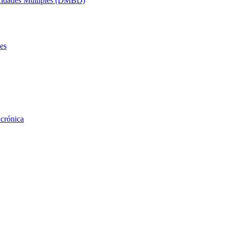
acidades Múltiples (DMBD)
es
 crónica