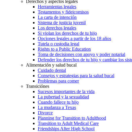
Derechos y aspectos legales
Herramientas legales
Testamentos y fideicomisos
La carta de intención
Sistema de justicia juvenil
Los derechos legales
Si violan los derechos de tu hijo
Opciones legales a partir de los 18 años
Tutela o custodia legal
Rights to a Public Education
Toma de decisiones con apoyo y poder notarial
Defender los derechos de tu hijo y cambiar los sis
Alimentación y salud bucal
Cuidado dental
Consejos y estrategias para la salud bucal
Problemas para comer
Transiciónes
Sucesos importantes de la vida
La pubertad y la sexualidad
Cuando fallece tu hijo
La mudanza a Texas
Divorce
Planning for Transition to Adulthood
Transition to Adult Medical Care
Friendships After High School