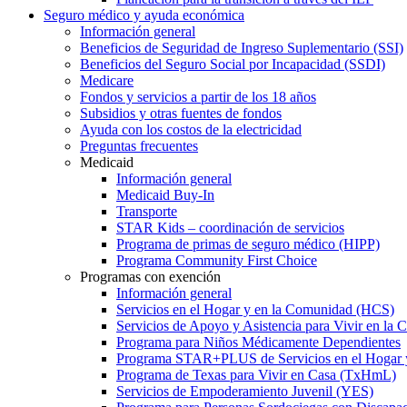
Seguro médico y ayuda económica
Información general
Beneficios de Seguridad de Ingreso Suplementario (SSI)
Beneficios del Seguro Social por Incapacidad (SSDI)
Medicare
Fondos y servicios a partir de los 18 años
Subsidios y otras fuentes de fondos
Ayuda con los costos de la electricidad
Preguntas frecuentes
Medicaid
Información general
Medicaid Buy-In
Transporte
STAR Kids – coordinación de servicios
Programa de primas de seguro médico (HIPP)
Programa Community First Choice
Programas con exención
Información general
Servicios en el Hogar y en la Comunidad (HCS)
Servicios de Apoyo y Asistencia para Vivir en l
Programa para Niños Médicamente Dependientes
Programa STAR+PLUS de Servicios en el Hogar
Programa de Texas para Vivir en Casa (TxHmL)
Servicios de Empoderamiento Juvenil (YES)