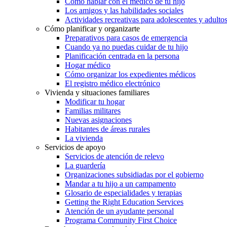
Cómo hablar con el médico de tu hijo
Los amigos y las habilidades sociales
Actividades recreativas para adolescentes y adulto
Cómo planificar y organizarte
Preparativos para casos de emergencia
Cuando ya no puedas cuidar de tu hijo
Planificación centrada en la persona
Hogar médico
Cómo organizar los expedientes médicos
El registro médico electrónico
Vivienda y situaciones familiares
Modificar tu hogar
Familias militares
Nuevas asignaciones
Habitantes de áreas rurales
La vivienda
Servicios de apoyo
Servicios de atención de relevo
La guardería
Organizaciones subsidiadas por el gobierno
Mandar a tu hijo a un campamento
Glosario de especialidades y terapias
Getting the Right Education Services
Atención de un ayudante personal
Programa Community First Choice