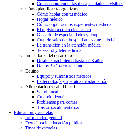
Cómo comprender las discapacidades invisibles
Cómo planificar y organizarte
Cómo hablar con tu médico
Hogar médico
Cómo organizar los expedientes médicos
El registro médico electrónico
Glosario de especialidades y terapias
Cuando sales del hospital antes que tu bebé
La transición en la atención médica
Telesalud y telemedicina
Indicadores del desarrollo
Desde el nacimiento hasta los 3 años
De los 3 años en adelante
Equipo
Equipo y suministros médicos
La tecnología y aparatos de adaptación
Alimentación y salud bucal
Salud bucal
Cuidado dental
Problemas para comer
Trastornos alimentarios
Educación y escuelas
Información general
Derecho a la educación pública
Tipos de escuelas