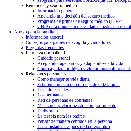
Programa para Personas Sordociegas con Discap
Beneficios y seguro médico
Información general
Apelando una decisión del seguro médico
Programa de primas de seguro médico (HIPP)
CHIP para niños con necesidades médicas especial
Apoyo para la familia
Información general
Consejos para padres de acogida y cuidadores
Preguntas frecuentes
La nueva normalidad
Cuidado personal
Aceptando, apenando, y adaptándose a la vida
Como ayudar a tu hijo a vivir con una enfermedad
Relaciones personales
Cómo manejar tu vida diaria
Estar en contacto con otros padres de familia
Los adolescentes
Los hermanos
Red de personas de confianza
Malas interpretaciones del comportamiento
El divorcio
La terapia para los padres
Pensar de manera centrada en la persona
Las amistades después de la preparatori