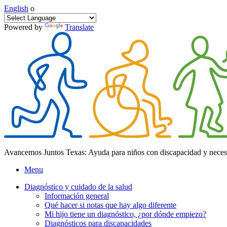
English
o
Powered by
Translate
Avancemos Juntos Texas: Ayuda para niños con discapacidad y neces
Menu
Diagnóstico y cuidado de la salud
Información general
Qué hacer si notas que hay algo diferente
Mi hijo tiene un diagnóstico, ¿por dónde empiezo?
Diagnósticos para discapacidades