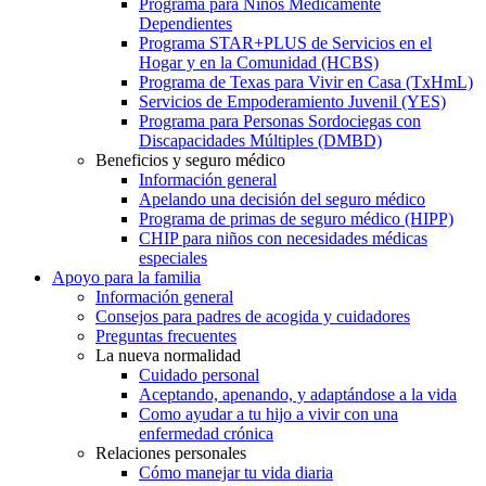
Programa para Niños Médicamente
Dependientes
Programa STAR+PLUS de Servicios en el
Hogar y en la Comunidad (HCBS)
Programa de Texas para Vivir en Casa (TxHmL)
Servicios de Empoderamiento Juvenil (YES)
Programa para Personas Sordociegas con
Discapacidades Múltiples (DMBD)
Beneficios y seguro médico
Información general
Apelando una decisión del seguro médico
Programa de primas de seguro médico (HIPP)
CHIP para niños con necesidades médicas
especiales
Apoyo para la familia
Información general
Consejos para padres de acogida y cuidadores
Preguntas frecuentes
La nueva normalidad
Cuidado personal
Aceptando, apenando, y adaptándose a la vida
Como ayudar a tu hijo a vivir con una
enfermedad crónica
Relaciones personales
Cómo manejar tu vida diaria