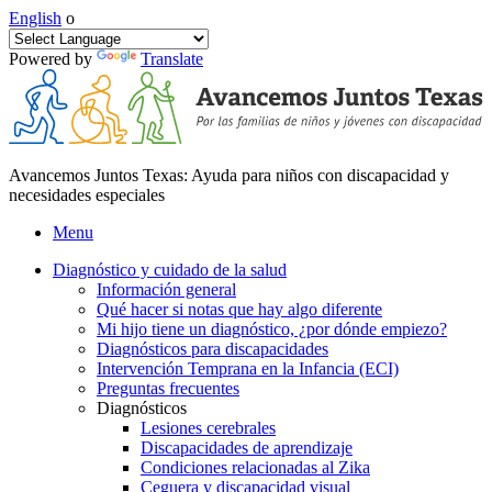
English
o
Powered by
Translate
Avancemos Juntos Texas: Ayuda para niños con discapacidad y
necesidades especiales
Menu
Diagnóstico y cuidado de la salud
Información general
Qué hacer si notas que hay algo diferente
Mi hijo tiene un diagnóstico, ¿por dónde empiezo?
Diagnósticos para discapacidades
Intervención Temprana en la Infancia (ECI)
Preguntas frecuentes
Diagnósticos
Lesiones cerebrales
Discapacidades de aprendizaje
Condiciones relacionadas al Zika
Ceguera y discapacidad visual