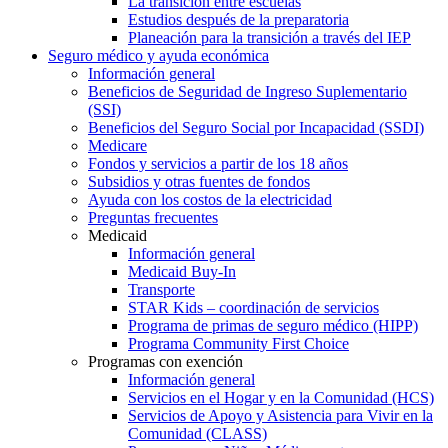
La transición entre escuelas
Estudios después de la preparatoria
Planeación para la transición a través del IEP
Seguro médico y ayuda económica
Información general
Beneficios de Seguridad de Ingreso Suplementario
(SSI)
Beneficios del Seguro Social por Incapacidad (SSDI)
Medicare
Fondos y servicios a partir de los 18 años
Subsidios y otras fuentes de fondos
Ayuda con los costos de la electricidad
Preguntas frecuentes
Medicaid
Información general
Medicaid Buy-In
Transporte
STAR Kids – coordinación de servicios
Programa de primas de seguro médico (HIPP)
Programa Community First Choice
Programas con exención
Información general
Servicios en el Hogar y en la Comunidad (HCS)
Servicios de Apoyo y Asistencia para Vivir en la
Comunidad (CLASS)