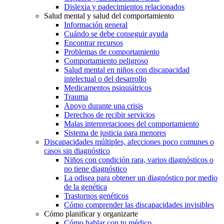
Dislexia y padecimientos relacionados
Salud mental y salud del comportamiento
Información general
Cuándo se debe conseguir ayuda
Encontrar recursos
Problemas de comportamiento
Comportamiento peligroso
Salud mental en niños con discapacidad
intelectual o del desarrollo
Medicamentos psiquiátricos
Trauma
Apoyo durante una crisis
Derechos de recibir servicios
Malas interpretaciones del comportamiento
Sistema de justicia para menores
Discapacidades múltiples, afecciones poco comunes o
casos sin diagnóstico
Niños con condición rara, varios diagnósticos o
no tiene diagnóstico
La odisea para obtener un diagnóstico por medio
de la genética
Trastornos genéticos
Cómo comprender las discapacidades invisibles
Cómo planificar y organizarte
Cómo hablar con tu médico