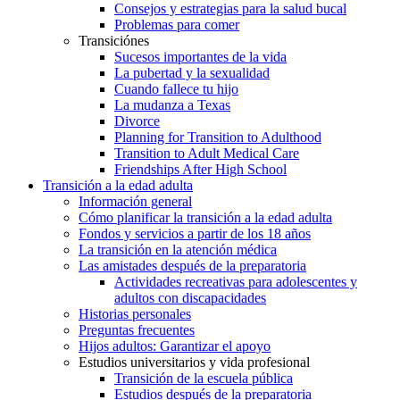
Consejos y estrategias para la salud bucal
Problemas para comer
Transiciónes
Sucesos importantes de la vida
La pubertad y la sexualidad
Cuando fallece tu hijo
La mudanza a Texas
Divorce
Planning for Transition to Adulthood
Transition to Adult Medical Care
Friendships After High School
Transición a la edad adulta
Información general
Cómo planificar la transición a la edad adulta
Fondos y servicios a partir de los 18 años
La transición en la atención médica
Las amistades después de la preparatoria
Actividades recreativas para adolescentes y
adultos con discapacidades
Historias personales
Preguntas frecuentes
Hijos adultos: Garantizar el apoyo
Estudios universitarios y vida profesional
Transición de la escuela pública
Estudios después de la preparatoria