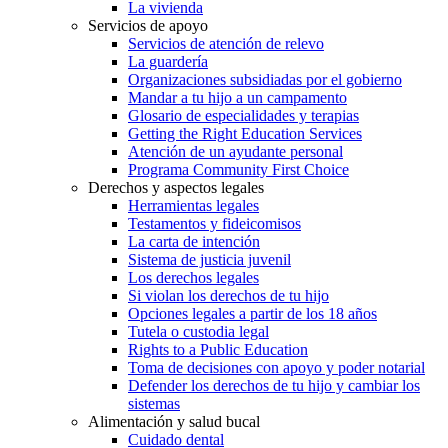
La vivienda
Servicios de apoyo
Servicios de atención de relevo
La guardería
Organizaciones subsidiadas por el gobierno
Mandar a tu hijo a un campamento
Glosario de especialidades y terapias
Getting the Right Education Services
Atención de un ayudante personal
Programa Community First Choice
Derechos y aspectos legales
Herramientas legales
Testamentos y fideicomisos
La carta de intención
Sistema de justicia juvenil
Los derechos legales
Si violan los derechos de tu hijo
Opciones legales a partir de los 18 años
Tutela o custodia legal
Rights to a Public Education
Toma de decisiones con apoyo y poder notarial
Defender los derechos de tu hijo y cambiar los
sistemas
Alimentación y salud bucal
Cuidado dental