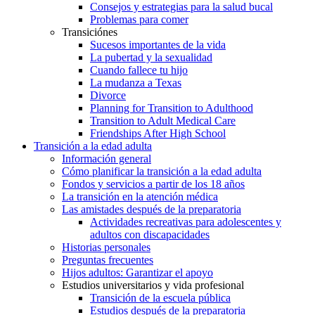
Consejos y estrategias para la salud bucal
Problemas para comer
Transiciónes
Sucesos importantes de la vida
La pubertad y la sexualidad
Cuando fallece tu hijo
La mudanza a Texas
Divorce
Planning for Transition to Adulthood
Transition to Adult Medical Care
Friendships After High School
Transición a la edad adulta
Información general
Cómo planificar la transición a la edad adulta
Fondos y servicios a partir de los 18 años
La transición en la atención médica
Las amistades después de la preparatoria
Actividades recreativas para adolescentes y
adultos con discapacidades
Historias personales
Preguntas frecuentes
Hijos adultos: Garantizar el apoyo
Estudios universitarios y vida profesional
Transición de la escuela pública
Estudios después de la preparatoria