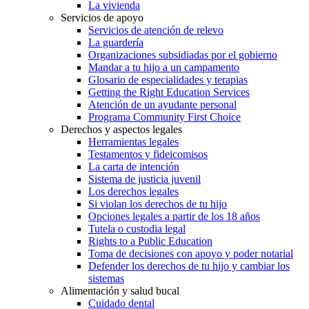
La vivienda
Servicios de apoyo
Servicios de atención de relevo
La guardería
Organizaciones subsidiadas por el gobierno
Mandar a tu hijo a un campamento
Glosario de especialidades y terapias
Getting the Right Education Services
Atención de un ayudante personal
Programa Community First Choice
Derechos y aspectos legales
Herramientas legales
Testamentos y fideicomisos
La carta de intención
Sistema de justicia juvenil
Los derechos legales
Si violan los derechos de tu hijo
Opciones legales a partir de los 18 años
Tutela o custodia legal
Rights to a Public Education
Toma de decisiones con apoyo y poder notarial
Defender los derechos de tu hijo y cambiar los
sistemas
Alimentación y salud bucal
Cuidado dental