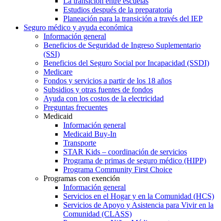
La transición entre escuelas
Estudios después de la preparatoria
Planeación para la transición a través del IEP
Seguro médico y ayuda económica
Información general
Beneficios de Seguridad de Ingreso Suplementario
(SSI)
Beneficios del Seguro Social por Incapacidad (SSDI)
Medicare
Fondos y servicios a partir de los 18 años
Subsidios y otras fuentes de fondos
Ayuda con los costos de la electricidad
Preguntas frecuentes
Medicaid
Información general
Medicaid Buy-In
Transporte
STAR Kids – coordinación de servicios
Programa de primas de seguro médico (HIPP)
Programa Community First Choice
Programas con exención
Información general
Servicios en el Hogar y en la Comunidad (HCS)
Servicios de Apoyo y Asistencia para Vivir en la
Comunidad (CLASS)