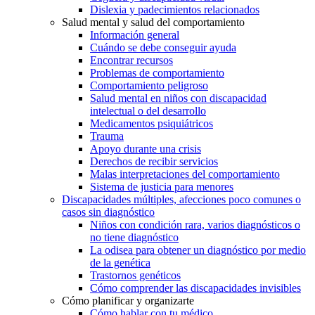
Dislexia y padecimientos relacionados
Salud mental y salud del comportamiento
Información general
Cuándo se debe conseguir ayuda
Encontrar recursos
Problemas de comportamiento
Comportamiento peligroso
Salud mental en niños con discapacidad
intelectual o del desarrollo
Medicamentos psiquiátricos
Trauma
Apoyo durante una crisis
Derechos de recibir servicios
Malas interpretaciones del comportamiento
Sistema de justicia para menores
Discapacidades múltiples, afecciones poco comunes o
casos sin diagnóstico
Niños con condición rara, varios diagnósticos o
no tiene diagnóstico
La odisea para obtener un diagnóstico por medio
de la genética
Trastornos genéticos
Cómo comprender las discapacidades invisibles
Cómo planificar y organizarte
Cómo hablar con tu médico