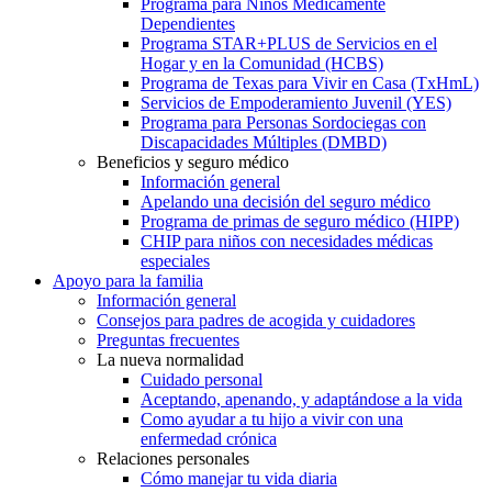
Programa para Niños Médicamente
Dependientes
Programa STAR+PLUS de Servicios en el
Hogar y en la Comunidad (HCBS)
Programa de Texas para Vivir en Casa (TxHmL)
Servicios de Empoderamiento Juvenil (YES)
Programa para Personas Sordociegas con
Discapacidades Múltiples (DMBD)
Beneficios y seguro médico
Información general
Apelando una decisión del seguro médico
Programa de primas de seguro médico (HIPP)
CHIP para niños con necesidades médicas
especiales
Apoyo para la familia
Información general
Consejos para padres de acogida y cuidadores
Preguntas frecuentes
La nueva normalidad
Cuidado personal
Aceptando, apenando, y adaptándose a la vida
Como ayudar a tu hijo a vivir con una
enfermedad crónica
Relaciones personales
Cómo manejar tu vida diaria