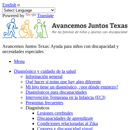
English
o
Powered by
Translate
Avancemos Juntos Texas: Ayuda para niños con discapacidad y
necesidades especiales
Menu
Diagnóstico y cuidado de la salud
Información general
Qué hacer si notas que hay algo diferente
Mi hijo tiene un diagnóstico, ¿por dónde empiezo?
Diagnósticos para discapacidades
Intervención Temprana en la Infancia (ECI)
Preguntas frecuentes
Diagnósticos
Lesiones cerebrales
Discapacidades de aprendizaje
Condiciones relacionadas al Zika
Ceguera y discapacidad visual