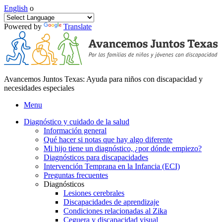
English
o
Powered by
Translate
Avancemos Juntos Texas: Ayuda para niños con discapacidad y
necesidades especiales
Menu
Diagnóstico y cuidado de la salud
Información general
Qué hacer si notas que hay algo diferente
Mi hijo tiene un diagnóstico, ¿por dónde empiezo?
Diagnósticos para discapacidades
Intervención Temprana en la Infancia (ECI)
Preguntas frecuentes
Diagnósticos
Lesiones cerebrales
Discapacidades de aprendizaje
Condiciones relacionadas al Zika
Ceguera y discapacidad visual