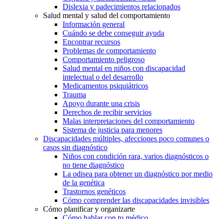
Dislexia y padecimientos relacionados
Salud mental y salud del comportamiento
Información general
Cuándo se debe conseguir ayuda
Encontrar recursos
Problemas de comportamiento
Comportamiento peligroso
Salud mental en niños con discapacidad
intelectual o del desarrollo
Medicamentos psiquiátricos
Trauma
Apoyo durante una crisis
Derechos de recibir servicios
Malas interpretaciones del comportamiento
Sistema de justicia para menores
Discapacidades múltiples, afecciones poco comunes o
casos sin diagnóstico
Niños con condición rara, varios diagnósticos o
no tiene diagnóstico
La odisea para obtener un diagnóstico por medio
de la genética
Trastornos genéticos
Cómo comprender las discapacidades invisibles
Cómo planificar y organizarte
Cómo hablar con tu médico