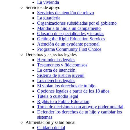
La vivienda
Servicios de apoyo
Servicios de atención de relevo
La guardería
Organizaciones subsidiadas por el gobierno
Mandar a tu hijo a un campamento
Glosario de especialidades y terapias
Getting the Right Education Services
Atención de un ayudante personal
Programa Community First Choice
Derechos y aspectos legales
Herramientas legales
Testamentos y fideicomisos
La carta de intención
Sistema de justicia juvenil
Los derechos legales
Si violan los derechos de tu hijo
Opciones legales a partir de los 18 años
Tutela o custodia legal
Rights to a Public Education
Toma de decisiones con apoyo y poder notarial
Defender los derechos de tu hijo y cambiar los
sistemas
Alimentación y salud bucal
Cuidado dental