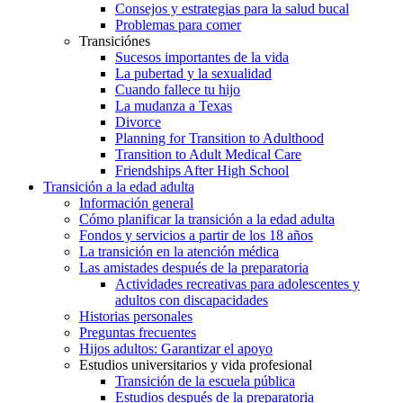
Consejos y estrategias para la salud bucal
Problemas para comer
Transiciónes
Sucesos importantes de la vida
La pubertad y la sexualidad
Cuando fallece tu hijo
La mudanza a Texas
Divorce
Planning for Transition to Adulthood
Transition to Adult Medical Care
Friendships After High School
Transición a la edad adulta
Información general
Cómo planificar la transición a la edad adulta
Fondos y servicios a partir de los 18 años
La transición en la atención médica
Las amistades después de la preparatoria
Actividades recreativas para adolescentes y
adultos con discapacidades
Historias personales
Preguntas frecuentes
Hijos adultos: Garantizar el apoyo
Estudios universitarios y vida profesional
Transición de la escuela pública
Estudios después de la preparatoria