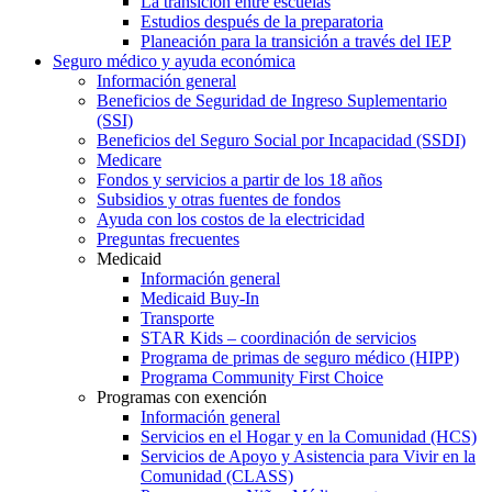
La transición entre escuelas
Estudios después de la preparatoria
Planeación para la transición a través del IEP
Seguro médico y ayuda económica
Información general
Beneficios de Seguridad de Ingreso Suplementario
(SSI)
Beneficios del Seguro Social por Incapacidad (SSDI)
Medicare
Fondos y servicios a partir de los 18 años
Subsidios y otras fuentes de fondos
Ayuda con los costos de la electricidad
Preguntas frecuentes
Medicaid
Información general
Medicaid Buy-In
Transporte
STAR Kids – coordinación de servicios
Programa de primas de seguro médico (HIPP)
Programa Community First Choice
Programas con exención
Información general
Servicios en el Hogar y en la Comunidad (HCS)
Servicios de Apoyo y Asistencia para Vivir en la
Comunidad (CLASS)