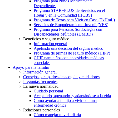
Programa para Niños Médicamente
Dependientes
Programa STAR+PLUS de Servicios en el
Hogar y en la Comunidad (HCBS)
Programa de Texas para Vivir en Casa (TxHmL)
Servicios de Empoderamiento Juvenil (YES)
Programa para Personas Sordociegas con
Discapacidades Múltiples (DMBD)
Beneficios y seguro médico
Información general
Apelando una decisión del seguro médico
Programa de primas de seguro médico (HIPP)
CHIP para niños con necesidades médicas
especiales
Apoyo para la familia
Información general
Consejos para padres de acogida y cuidadores
Preguntas frecuentes
La nueva normalidad
Cuidado personal
Aceptando, apenando, y adaptándose a la vida
Como ayudar a tu hijo a vivir con una
enfermedad crónica
Relaciones personales
Cómo manejar tu vida diaria