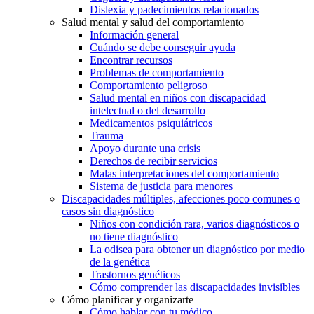
Dislexia y padecimientos relacionados
Salud mental y salud del comportamiento
Información general
Cuándo se debe conseguir ayuda
Encontrar recursos
Problemas de comportamiento
Comportamiento peligroso
Salud mental en niños con discapacidad
intelectual o del desarrollo
Medicamentos psiquiátricos
Trauma
Apoyo durante una crisis
Derechos de recibir servicios
Malas interpretaciones del comportamiento
Sistema de justicia para menores
Discapacidades múltiples, afecciones poco comunes o
casos sin diagnóstico
Niños con condición rara, varios diagnósticos o
no tiene diagnóstico
La odisea para obtener un diagnóstico por medio
de la genética
Trastornos genéticos
Cómo comprender las discapacidades invisibles
Cómo planificar y organizarte
Cómo hablar con tu médico