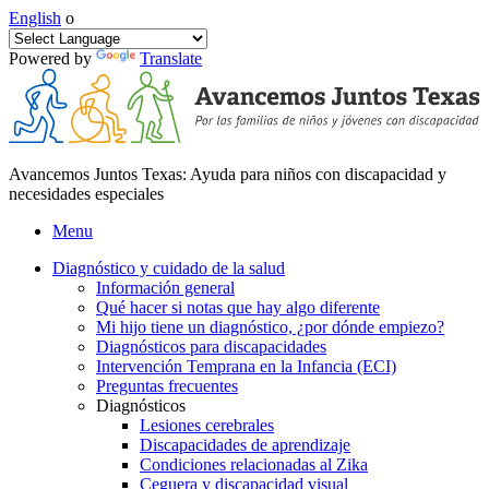
English
o
Powered by
Translate
Avancemos Juntos Texas: Ayuda para niños con discapacidad y
necesidades especiales
Menu
Diagnóstico y cuidado de la salud
Información general
Qué hacer si notas que hay algo diferente
Mi hijo tiene un diagnóstico, ¿por dónde empiezo?
Diagnósticos para discapacidades
Intervención Temprana en la Infancia (ECI)
Preguntas frecuentes
Diagnósticos
Lesiones cerebrales
Discapacidades de aprendizaje
Condiciones relacionadas al Zika
Ceguera y discapacidad visual