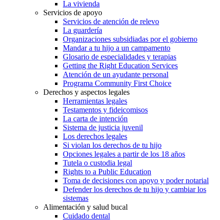
La vivienda
Servicios de apoyo
Servicios de atención de relevo
La guardería
Organizaciones subsidiadas por el gobierno
Mandar a tu hijo a un campamento
Glosario de especialidades y terapias
Getting the Right Education Services
Atención de un ayudante personal
Programa Community First Choice
Derechos y aspectos legales
Herramientas legales
Testamentos y fideicomisos
La carta de intención
Sistema de justicia juvenil
Los derechos legales
Si violan los derechos de tu hijo
Opciones legales a partir de los 18 años
Tutela o custodia legal
Rights to a Public Education
Toma de decisiones con apoyo y poder notarial
Defender los derechos de tu hijo y cambiar los
sistemas
Alimentación y salud bucal
Cuidado dental