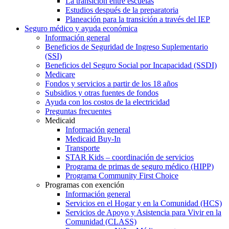
La transición entre escuelas
Estudios después de la preparatoria
Planeación para la transición a través del IEP
Seguro médico y ayuda económica
Información general
Beneficios de Seguridad de Ingreso Suplementario
(SSI)
Beneficios del Seguro Social por Incapacidad (SSDI)
Medicare
Fondos y servicios a partir de los 18 años
Subsidios y otras fuentes de fondos
Ayuda con los costos de la electricidad
Preguntas frecuentes
Medicaid
Información general
Medicaid Buy-In
Transporte
STAR Kids – coordinación de servicios
Programa de primas de seguro médico (HIPP)
Programa Community First Choice
Programas con exención
Información general
Servicios en el Hogar y en la Comunidad (HCS)
Servicios de Apoyo y Asistencia para Vivir en la
Comunidad (CLASS)