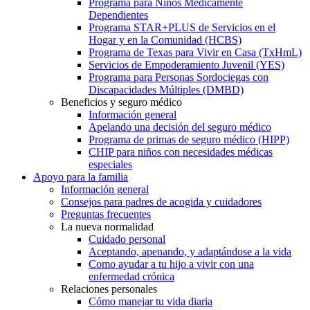
Programa para Niños Médicamente
Dependientes
Programa STAR+PLUS de Servicios en el
Hogar y en la Comunidad (HCBS)
Programa de Texas para Vivir en Casa (TxHmL)
Servicios de Empoderamiento Juvenil (YES)
Programa para Personas Sordociegas con
Discapacidades Múltiples (DMBD)
Beneficios y seguro médico
Información general
Apelando una decisión del seguro médico
Programa de primas de seguro médico (HIPP)
CHIP para niños con necesidades médicas
especiales
Apoyo para la familia
Información general
Consejos para padres de acogida y cuidadores
Preguntas frecuentes
La nueva normalidad
Cuidado personal
Aceptando, apenando, y adaptándose a la vida
Como ayudar a tu hijo a vivir con una
enfermedad crónica
Relaciones personales
Cómo manejar tu vida diaria