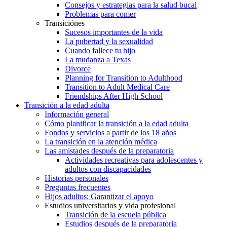
Consejos y estrategias para la salud bucal
Problemas para comer
Transiciónes
Sucesos importantes de la vida
La pubertad y la sexualidad
Cuando fallece tu hijo
La mudanza a Texas
Divorce
Planning for Transition to Adulthood
Transition to Adult Medical Care
Friendships After High School
Transición a la edad adulta
Información general
Cómo planificar la transición a la edad adulta
Fondos y servicios a partir de los 18 años
La transición en la atención médica
Las amistades después de la preparatoria
Actividades recreativas para adolescentes y
adultos con discapacidades
Historias personales
Preguntas frecuentes
Hijos adultos: Garantizar el apoyo
Estudios universitarios y vida profesional
Transición de la escuela pública
Estudios después de la preparatoria