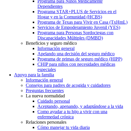
Programa para Niños Médicamente
Dependientes
Programa STAR+PLUS de Servicios en el
Hogar y en la Comunidad (HCBS)
Programa de Texas para Vivir en Casa (TxHmL)
Servicios de Empoderamiento Juvenil (YES)
Programa para Personas Sordociegas con
Discapacidades Múltiples (DMBD)
Beneficios y seguro médico
Información general
Apelando una decisión del seguro médico
Programa de primas de seguro médico (HIPP)
CHIP para niños con necesidades médicas
especiales
Apoyo para la familia
Información general
Consejos para padres de acogida y cuidadores
Preguntas frecuentes
La nueva normalidad
Cuidado personal
Aceptando, apenando, y adaptándose a la vida
Como ayudar a tu hijo a vivir con una
enfermedad crónica
Relaciones personales
Cómo manejar tu vida diaria