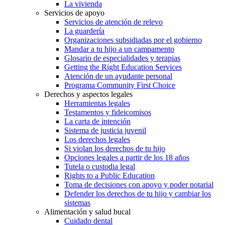
La vivienda
Servicios de apoyo
Servicios de atención de relevo
La guardería
Organizaciones subsidiadas por el gobierno
Mandar a tu hijo a un campamento
Glosario de especialidades y terapias
Getting the Right Education Services
Atención de un ayudante personal
Programa Community First Choice
Derechos y aspectos legales
Herramientas legales
Testamentos y fideicomisos
La carta de intención
Sistema de justicia juvenil
Los derechos legales
Si violan los derechos de tu hijo
Opciones legales a partir de los 18 años
Tutela o custodia legal
Rights to a Public Education
Toma de decisiones con apoyo y poder notarial
Defender los derechos de tu hijo y cambiar los
sistemas
Alimentación y salud bucal
Cuidado dental