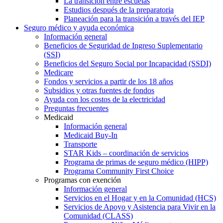
La transición entre escuelas
Estudios después de la preparatoria
Planeación para la transición a través del IEP
Seguro médico y ayuda económica
Información general
Beneficios de Seguridad de Ingreso Suplementario
(SSI)
Beneficios del Seguro Social por Incapacidad (SSDI)
Medicare
Fondos y servicios a partir de los 18 años
Subsidios y otras fuentes de fondos
Ayuda con los costos de la electricidad
Preguntas frecuentes
Medicaid
Información general
Medicaid Buy-In
Transporte
STAR Kids – coordinación de servicios
Programa de primas de seguro médico (HIPP)
Programa Community First Choice
Programas con exención
Información general
Servicios en el Hogar y en la Comunidad (HCS)
Servicios de Apoyo y Asistencia para Vivir en la
Comunidad (CLASS)