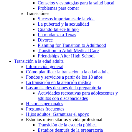
Consejos y estrategias para la salud bucal
Problemas para comer
Transiciónes
Sucesos importantes de la vida
La pubertad y la sexualidad
Cuando fallece tu hijo
La mudanza a Texas
Divorce
Planning for Transition to Adulthood
Transition to Adult Medical Care
Friendships After High School
Transición a la edad adulta
Información general
Cómo planificar la transición a la edad adulta
Fondos y servicios a partir de los 18 años
La transición en la atención médica
Las amistades después de la preparatoria
Actividades recreativas para adolescentes y
adultos con discapacidades
Historias personales
Preguntas frecuentes
Hijos adultos: Garantizar el apoyo
Estudios universitarios y vida profesional
Transición de la escuela pública
Estudios después de la preparatoria