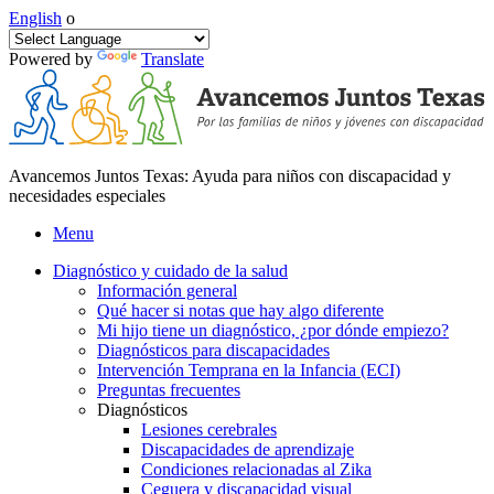
English
o
Powered by
Translate
Avancemos Juntos Texas: Ayuda para niños con discapacidad y
necesidades especiales
Menu
Diagnóstico y cuidado de la salud
Información general
Qué hacer si notas que hay algo diferente
Mi hijo tiene un diagnóstico, ¿por dónde empiezo?
Diagnósticos para discapacidades
Intervención Temprana en la Infancia (ECI)
Preguntas frecuentes
Diagnósticos
Lesiones cerebrales
Discapacidades de aprendizaje
Condiciones relacionadas al Zika
Ceguera y discapacidad visual