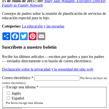
15 de
Junio
de 2015 | De:
Mary Jane Williams,
Executive Director
,
Family to Family Network
Consejos de padres sobre la reunión de planificación de servicios de
educación especial para tu hijo.
Categorías:
La educación y las escuelas
Share
Facebook
Twitter
Pinterest
Email
Suscríbete a nuestro boletín
Recibe los últimos artículos —escritos por padres y para los padres
— enviados directamente a tu buzón de correo electrónico.
Declaración sobre la privacidad y la seguridad del sitio web
Correo electrónico
*
Por favor incluye un
correo electrónico
Escoge una idioma
*
Inglés
Español
Por favor escoge una idioma