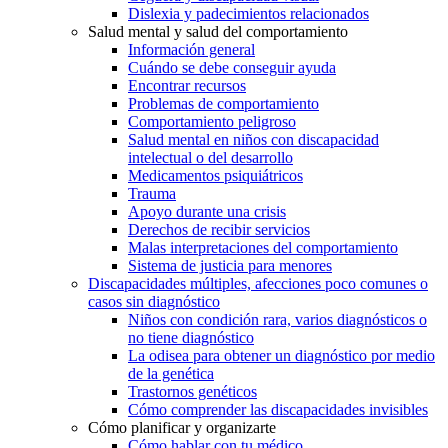
Dislexia y padecimientos relacionados
Salud mental y salud del comportamiento
Información general
Cuándo se debe conseguir ayuda
Encontrar recursos
Problemas de comportamiento
Comportamiento peligroso
Salud mental en niños con discapacidad
intelectual o del desarrollo
Medicamentos psiquiátricos
Trauma
Apoyo durante una crisis
Derechos de recibir servicios
Malas interpretaciones del comportamiento
Sistema de justicia para menores
Discapacidades múltiples, afecciones poco comunes o
casos sin diagnóstico
Niños con condición rara, varios diagnósticos o
no tiene diagnóstico
La odisea para obtener un diagnóstico por medio
de la genética
Trastornos genéticos
Cómo comprender las discapacidades invisibles
Cómo planificar y organizarte
Cómo hablar con tu médico