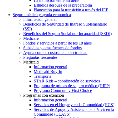
La transición entre escuelas
Estudios después de la preparatoria
Planeación para la transición a través del IEP
Seguro médico y ayuda económica
Información general
Beneficios de Seguridad de Ingreso Suplementario
(SSI)
Beneficios del Seguro Social por Incapacidad (SSDI)
Medicare
Fondos y servicios a partir de los 18 años
Subsidios y otras fuentes de fondos
Ayuda con los costos de la electricidad
Preguntas frecuentes
Medicaid
Información general
Medicaid Buy-In
Transporte
STAR Kids – coordinación de servicios
Programa de primas de seguro médico (HIPP)
Programa Community First Choice
Programas con exención
Información general
Servicios en el Hogar y en la Comunidad (HCS)
Servicios de Apoyo y Asistencia para Vivir en la
Comunidad (CLASS)