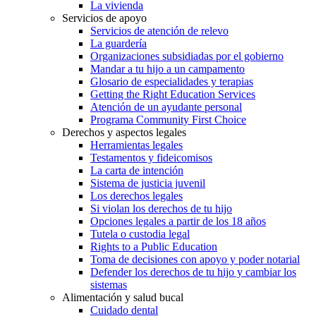
La vivienda
Servicios de apoyo
Servicios de atención de relevo
La guardería
Organizaciones subsidiadas por el gobierno
Mandar a tu hijo a un campamento
Glosario de especialidades y terapias
Getting the Right Education Services
Atención de un ayudante personal
Programa Community First Choice
Derechos y aspectos legales
Herramientas legales
Testamentos y fideicomisos
La carta de intención
Sistema de justicia juvenil
Los derechos legales
Si violan los derechos de tu hijo
Opciones legales a partir de los 18 años
Tutela o custodia legal
Rights to a Public Education
Toma de decisiones con apoyo y poder notarial
Defender los derechos de tu hijo y cambiar los
sistemas
Alimentación y salud bucal
Cuidado dental