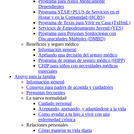
Programa para Niños Médicamente
Dependientes
Programa STAR+PLUS de Servicios en el
Hogar y en la Comunidad (HCBS)
Programa de Texas para Vivir en Casa (TxHmL)
Servicios de Empoderamiento Juvenil (YES)
Programa para Personas Sordociegas con
Discapacidades Múltiples (DMBD)
Beneficios y seguro médico
Información general
Apelando una decisión del seguro médico
Programa de primas de seguro médico (HIPP)
CHIP para niños con necesidades médicas
especiales
Apoyo para la familia
Información general
Consejos para padres de acogida y cuidadores
Preguntas frecuentes
La nueva normalidad
Cuidado personal
Aceptando, apenando, y adaptándose a la vida
Como ayudar a tu hijo a vivir con una
enfermedad crónica
Relaciones personales
Cómo manejar tu vida diaria