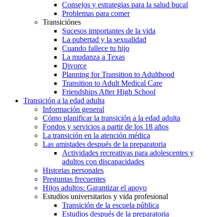
Consejos y estrategias para la salud bucal
Problemas para comer
Transiciónes
Sucesos importantes de la vida
La pubertad y la sexualidad
Cuando fallece tu hijo
La mudanza a Texas
Divorce
Planning for Transition to Adulthood
Transition to Adult Medical Care
Friendships After High School
Transición a la edad adulta
Información general
Cómo planificar la transición a la edad adulta
Fondos y servicios a partir de los 18 años
La transición en la atención médica
Las amistades después de la preparatoria
Actividades recreativas para adolescentes y
adultos con discapacidades
Historias personales
Preguntas frecuentes
Hijos adultos: Garantizar el apoyo
Estudios universitarios y vida profesional
Transición de la escuela pública
Estudios después de la preparatoria