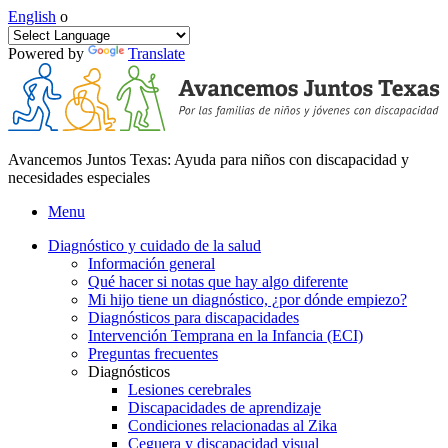
English
o
Powered by
Translate
Avancemos Juntos Texas: Ayuda para niños con discapacidad y
necesidades especiales
Menu
Diagnóstico y cuidado de la salud
Información general
Qué hacer si notas que hay algo diferente
Mi hijo tiene un diagnóstico, ¿por dónde empiezo?
Diagnósticos para discapacidades
Intervención Temprana en la Infancia (ECI)
Preguntas frecuentes
Diagnósticos
Lesiones cerebrales
Discapacidades de aprendizaje
Condiciones relacionadas al Zika
Ceguera y discapacidad visual