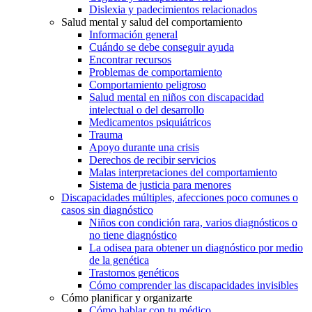
Dislexia y padecimientos relacionados
Salud mental y salud del comportamiento
Información general
Cuándo se debe conseguir ayuda
Encontrar recursos
Problemas de comportamiento
Comportamiento peligroso
Salud mental en niños con discapacidad
intelectual o del desarrollo
Medicamentos psiquiátricos
Trauma
Apoyo durante una crisis
Derechos de recibir servicios
Malas interpretaciones del comportamiento
Sistema de justicia para menores
Discapacidades múltiples, afecciones poco comunes o
casos sin diagnóstico
Niños con condición rara, varios diagnósticos o
no tiene diagnóstico
La odisea para obtener un diagnóstico por medio
de la genética
Trastornos genéticos
Cómo comprender las discapacidades invisibles
Cómo planificar y organizarte
Cómo hablar con tu médico