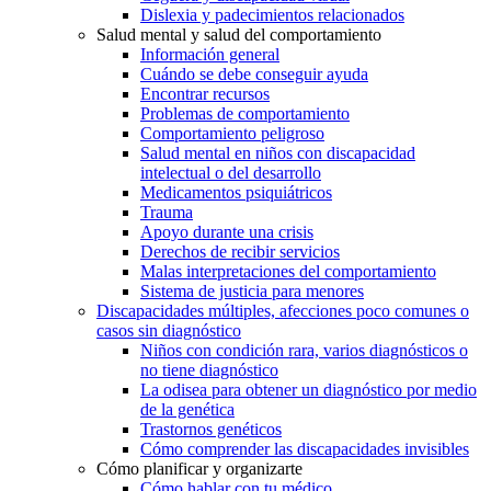
Dislexia y padecimientos relacionados
Salud mental y salud del comportamiento
Información general
Cuándo se debe conseguir ayuda
Encontrar recursos
Problemas de comportamiento
Comportamiento peligroso
Salud mental en niños con discapacidad
intelectual o del desarrollo
Medicamentos psiquiátricos
Trauma
Apoyo durante una crisis
Derechos de recibir servicios
Malas interpretaciones del comportamiento
Sistema de justicia para menores
Discapacidades múltiples, afecciones poco comunes o
casos sin diagnóstico
Niños con condición rara, varios diagnósticos o
no tiene diagnóstico
La odisea para obtener un diagnóstico por medio
de la genética
Trastornos genéticos
Cómo comprender las discapacidades invisibles
Cómo planificar y organizarte
Cómo hablar con tu médico