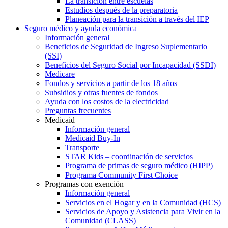
La transición entre escuelas
Estudios después de la preparatoria
Planeación para la transición a través del IEP
Seguro médico y ayuda económica
Información general
Beneficios de Seguridad de Ingreso Suplementario
(SSI)
Beneficios del Seguro Social por Incapacidad (SSDI)
Medicare
Fondos y servicios a partir de los 18 años
Subsidios y otras fuentes de fondos
Ayuda con los costos de la electricidad
Preguntas frecuentes
Medicaid
Información general
Medicaid Buy-In
Transporte
STAR Kids – coordinación de servicios
Programa de primas de seguro médico (HIPP)
Programa Community First Choice
Programas con exención
Información general
Servicios en el Hogar y en la Comunidad (HCS)
Servicios de Apoyo y Asistencia para Vivir en la
Comunidad (CLASS)