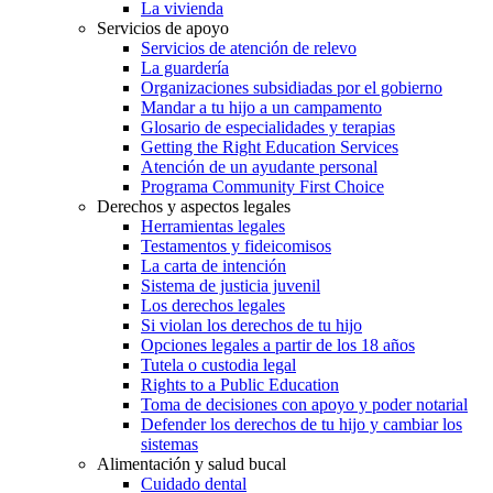
La vivienda
Servicios de apoyo
Servicios de atención de relevo
La guardería
Organizaciones subsidiadas por el gobierno
Mandar a tu hijo a un campamento
Glosario de especialidades y terapias
Getting the Right Education Services
Atención de un ayudante personal
Programa Community First Choice
Derechos y aspectos legales
Herramientas legales
Testamentos y fideicomisos
La carta de intención
Sistema de justicia juvenil
Los derechos legales
Si violan los derechos de tu hijo
Opciones legales a partir de los 18 años
Tutela o custodia legal
Rights to a Public Education
Toma de decisiones con apoyo y poder notarial
Defender los derechos de tu hijo y cambiar los
sistemas
Alimentación y salud bucal
Cuidado dental