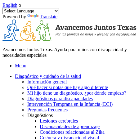
English
o
Powered by
Translate
Avancemos Juntos Texas: Ayuda para niños con discapacidad y
necesidades especiales
Menu
Diagnóstico y cuidado de la salud
Información general
Qué hacer si notas que hay algo diferente
Mi hijo tiene un diagnóstico, ¿por dónde empiezo?
Diagnósticos para discapacidades
Intervención Temprana en la Infancia (ECI)
Preguntas frecuentes
Diagnósticos
Lesiones cerebrales
Discapacidades de aprendizaje
Condiciones relacionadas al Zika
Ceguera y discapacidad visual