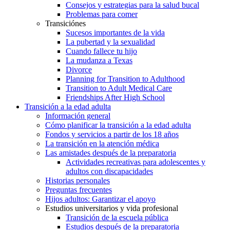
Consejos y estrategias para la salud bucal
Problemas para comer
Transiciónes
Sucesos importantes de la vida
La pubertad y la sexualidad
Cuando fallece tu hijo
La mudanza a Texas
Divorce
Planning for Transition to Adulthood
Transition to Adult Medical Care
Friendships After High School
Transición a la edad adulta
Información general
Cómo planificar la transición a la edad adulta
Fondos y servicios a partir de los 18 años
La transición en la atención médica
Las amistades después de la preparatoria
Actividades recreativas para adolescentes y
adultos con discapacidades
Historias personales
Preguntas frecuentes
Hijos adultos: Garantizar el apoyo
Estudios universitarios y vida profesional
Transición de la escuela pública
Estudios después de la preparatoria