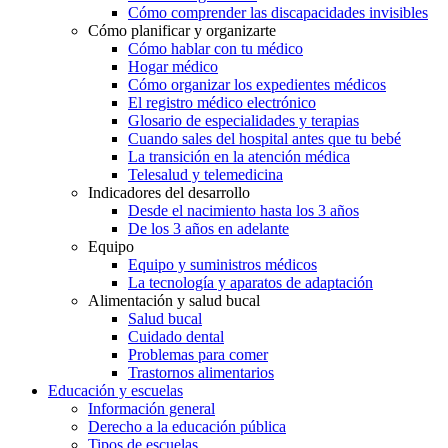
Cómo comprender las discapacidades invisibles
Cómo planificar y organizarte
Cómo hablar con tu médico
Hogar médico
Cómo organizar los expedientes médicos
El registro médico electrónico
Glosario de especialidades y terapias
Cuando sales del hospital antes que tu bebé
La transición en la atención médica
Telesalud y telemedicina
Indicadores del desarrollo
Desde el nacimiento hasta los 3 años
De los 3 años en adelante
Equipo
Equipo y suministros médicos
La tecnología y aparatos de adaptación
Alimentación y salud bucal
Salud bucal
Cuidado dental
Problemas para comer
Trastornos alimentarios
Educación y escuelas
Información general
Derecho a la educación pública
Tipos de escuelas