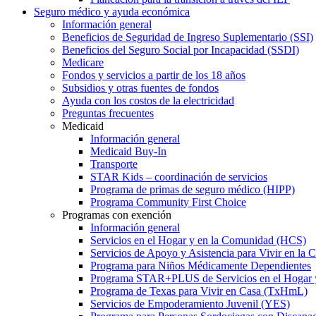
Seguro médico y ayuda económica
Información general
Beneficios de Seguridad de Ingreso Suplementario (SSI)
Beneficios del Seguro Social por Incapacidad (SSDI)
Medicare
Fondos y servicios a partir de los 18 años
Subsidios y otras fuentes de fondos
Ayuda con los costos de la electricidad
Preguntas frecuentes
Medicaid
Información general
Medicaid Buy-In
Transporte
STAR Kids – coordinación de servicios
Programa de primas de seguro médico (HIPP)
Programa Community First Choice
Programas con exención
Información general
Servicios en el Hogar y en la Comunidad (HCS)
Servicios de Apoyo y Asistencia para Vivir en l
Programa para Niños Médicamente Dependientes
Programa STAR+PLUS de Servicios en el Hogar
Programa de Texas para Vivir en Casa (TxHmL)
Servicios de Empoderamiento Juvenil (YES)