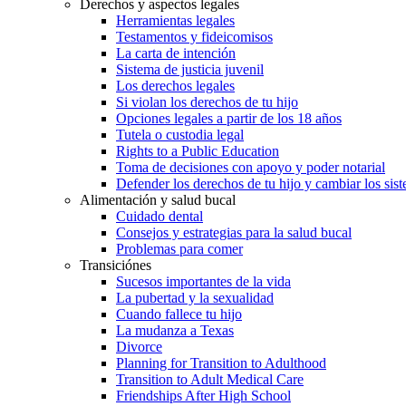
Derechos y aspectos legales
Herramientas legales
Testamentos y fideicomisos
La carta de intención
Sistema de justicia juvenil
Los derechos legales
Si violan los derechos de tu hijo
Opciones legales a partir de los 18 años
Tutela o custodia legal
Rights to a Public Education
Toma de decisiones con apoyo y poder notarial
Defender los derechos de tu hijo y cambiar los sis
Alimentación y salud bucal
Cuidado dental
Consejos y estrategias para la salud bucal
Problemas para comer
Transiciónes
Sucesos importantes de la vida
La pubertad y la sexualidad
Cuando fallece tu hijo
La mudanza a Texas
Divorce
Planning for Transition to Adulthood
Transition to Adult Medical Care
Friendships After High School