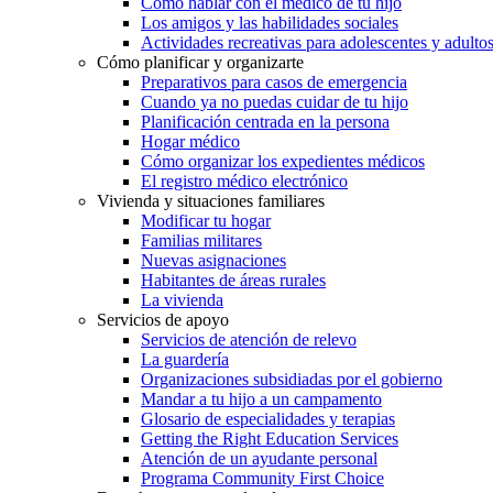
Cómo hablar con el médico de tu hijo
Los amigos y las habilidades sociales
Actividades recreativas para adolescentes y adulto
Cómo planificar y organizarte
Preparativos para casos de emergencia
Cuando ya no puedas cuidar de tu hijo
Planificación centrada en la persona
Hogar médico
Cómo organizar los expedientes médicos
El registro médico electrónico
Vivienda y situaciones familiares
Modificar tu hogar
Familias militares
Nuevas asignaciones
Habitantes de áreas rurales
La vivienda
Servicios de apoyo
Servicios de atención de relevo
La guardería
Organizaciones subsidiadas por el gobierno
Mandar a tu hijo a un campamento
Glosario de especialidades y terapias
Getting the Right Education Services
Atención de un ayudante personal
Programa Community First Choice