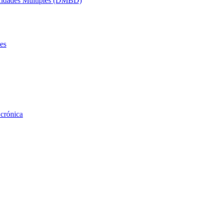
acidades Múltiples (DMBD)
es
 crónica