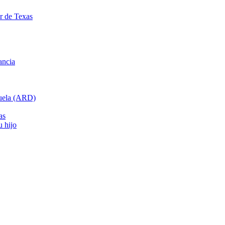
ar de Texas
ancia
cuela (ARD)
as
u hijo