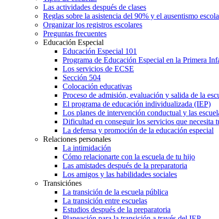
Las actividades después de clases
Reglas sobre la asistencia del 90% y el ausentismo escol
Organizar los registros escolares
Preguntas frecuentes
Educación Especial
Educación Especial 101
Programa de Educación Especial en la Primera Inf
Los servicios de ECSE
Sección 504
Colocación educativas
Proceso de admisión, evaluación y salida de la es
El programa de educación individualizada (IEP)
Los planes de intervención conductual y las escuel
Dificultad en conseguir los servicios que necesita t
La defensa y promoción de la educación especial
Relaciones personales
La intimidación
Cómo relacionarte con la escuela de tu hijo
Las amistades después de la preparatoria
Los amigos y las habilidades sociales
Transiciónes
La transición de la escuela pública
La transición entre escuelas
Estudios después de la preparatoria
Planeación para la transición a través del IEP