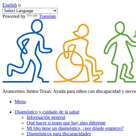
English
o
Powered by
Translate
Avancemos Juntos Texas: Ayuda para niños con discapacidad y neces
Menu
Diagnóstico y cuidado de la salud
Información general
Qué hacer si notas que hay algo diferente
Mi hijo tiene un diagnóstico, ¿por dónde empiezo?
Diagnósticos para discapacidades