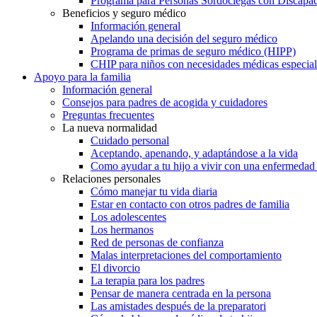
Programa para Personas Sordociegas con Discap
Beneficios y seguro médico
Información general
Apelando una decisión del seguro médico
Programa de primas de seguro médico (HIPP)
CHIP para niños con necesidades médicas especial
Apoyo para la familia
Información general
Consejos para padres de acogida y cuidadores
Preguntas frecuentes
La nueva normalidad
Cuidado personal
Aceptando, apenando, y adaptándose a la vida
Como ayudar a tu hijo a vivir con una enfermedad
Relaciones personales
Cómo manejar tu vida diaria
Estar en contacto con otros padres de familia
Los adolescentes
Los hermanos
Red de personas de confianza
Malas interpretaciones del comportamiento
El divorcio
La terapia para los padres
Pensar de manera centrada en la persona
Las amistades después de la preparatori