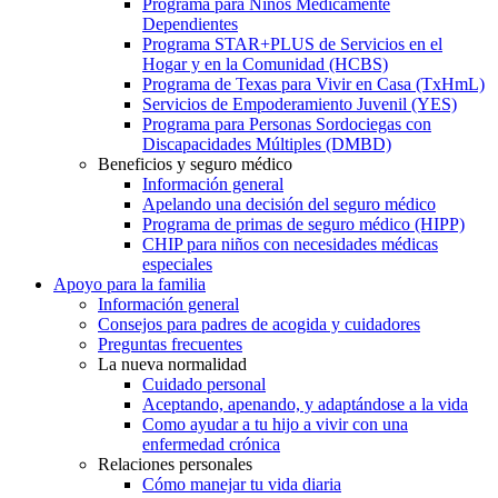
Programa para Niños Médicamente
Dependientes
Programa STAR+PLUS de Servicios en el
Hogar y en la Comunidad (HCBS)
Programa de Texas para Vivir en Casa (TxHmL)
Servicios de Empoderamiento Juvenil (YES)
Programa para Personas Sordociegas con
Discapacidades Múltiples (DMBD)
Beneficios y seguro médico
Información general
Apelando una decisión del seguro médico
Programa de primas de seguro médico (HIPP)
CHIP para niños con necesidades médicas
especiales
Apoyo para la familia
Información general
Consejos para padres de acogida y cuidadores
Preguntas frecuentes
La nueva normalidad
Cuidado personal
Aceptando, apenando, y adaptándose a la vida
Como ayudar a tu hijo a vivir con una
enfermedad crónica
Relaciones personales
Cómo manejar tu vida diaria