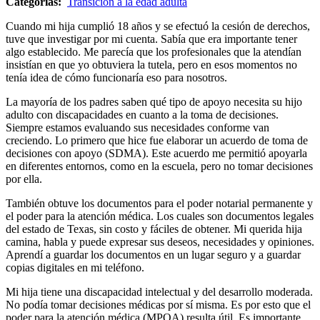
Categorías:
Transición a la edad adulta
Cuando mi hija cumplió 18 años y se efectuó la cesión de derechos,
tuve que investigar por mi cuenta. Sabía que era importante tener
algo establecido. Me parecía que los profesionales que la atendían
insistían en que yo obtuviera la tutela, pero en esos momentos no
tenía idea de cómo funcionaría eso para nosotros.
La mayoría de los padres saben qué tipo de apoyo necesita su hijo
adulto con discapacidades en cuanto a la toma de decisiones.
Siempre estamos evaluando sus necesidades conforme van
creciendo. Lo primero que hice fue elaborar un acuerdo de toma de
decisiones con apoyo (SDMA). Este acuerdo me permitió apoyarla
en diferentes entornos, como en la escuela, pero no tomar decisiones
por ella.
También obtuve los documentos para el poder notarial permanente y
el poder para la atención médica. Los cuales son documentos legales
del estado de Texas, sin costo y fáciles de obtener. Mi querida hija
camina, habla y puede expresar sus deseos, necesidades y opiniones.
Aprendí a guardar los documentos en un lugar seguro y a guardar
copias digitales en mi teléfono.
Mi hija tiene una discapacidad intelectual y del desarrollo moderada.
No podía tomar decisiones médicas por sí misma. Es por esto que el
poder para la atención médica (MPOA) resulta útil. Es importante