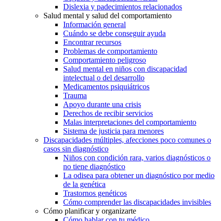
Dislexia y padecimientos relacionados
Salud mental y salud del comportamiento
Información general
Cuándo se debe conseguir ayuda
Encontrar recursos
Problemas de comportamiento
Comportamiento peligroso
Salud mental en niños con discapacidad
intelectual o del desarrollo
Medicamentos psiquiátricos
Trauma
Apoyo durante una crisis
Derechos de recibir servicios
Malas interpretaciones del comportamiento
Sistema de justicia para menores
Discapacidades múltiples, afecciones poco comunes o
casos sin diagnóstico
Niños con condición rara, varios diagnósticos o
no tiene diagnóstico
La odisea para obtener un diagnóstico por medio
de la genética
Trastornos genéticos
Cómo comprender las discapacidades invisibles
Cómo planificar y organizarte
Cómo hablar con tu médico