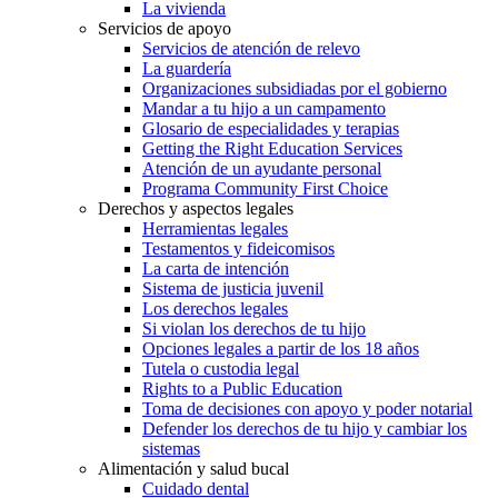
La vivienda
Servicios de apoyo
Servicios de atención de relevo
La guardería
Organizaciones subsidiadas por el gobierno
Mandar a tu hijo a un campamento
Glosario de especialidades y terapias
Getting the Right Education Services
Atención de un ayudante personal
Programa Community First Choice
Derechos y aspectos legales
Herramientas legales
Testamentos y fideicomisos
La carta de intención
Sistema de justicia juvenil
Los derechos legales
Si violan los derechos de tu hijo
Opciones legales a partir de los 18 años
Tutela o custodia legal
Rights to a Public Education
Toma de decisiones con apoyo y poder notarial
Defender los derechos de tu hijo y cambiar los
sistemas
Alimentación y salud bucal
Cuidado dental