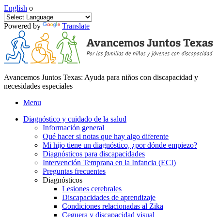
English
o
Powered by
Translate
Avancemos Juntos Texas: Ayuda para niños con discapacidad y
necesidades especiales
Menu
Diagnóstico y cuidado de la salud
Información general
Qué hacer si notas que hay algo diferente
Mi hijo tiene un diagnóstico, ¿por dónde empiezo?
Diagnósticos para discapacidades
Intervención Temprana en la Infancia (ECI)
Preguntas frecuentes
Diagnósticos
Lesiones cerebrales
Discapacidades de aprendizaje
Condiciones relacionadas al Zika
Ceguera y discapacidad visual