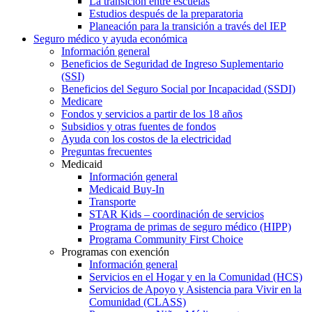
La transición entre escuelas
Estudios después de la preparatoria
Planeación para la transición a través del IEP
Seguro médico y ayuda económica
Información general
Beneficios de Seguridad de Ingreso Suplementario
(SSI)
Beneficios del Seguro Social por Incapacidad (SSDI)
Medicare
Fondos y servicios a partir de los 18 años
Subsidios y otras fuentes de fondos
Ayuda con los costos de la electricidad
Preguntas frecuentes
Medicaid
Información general
Medicaid Buy-In
Transporte
STAR Kids – coordinación de servicios
Programa de primas de seguro médico (HIPP)
Programa Community First Choice
Programas con exención
Información general
Servicios en el Hogar y en la Comunidad (HCS)
Servicios de Apoyo y Asistencia para Vivir en la
Comunidad (CLASS)