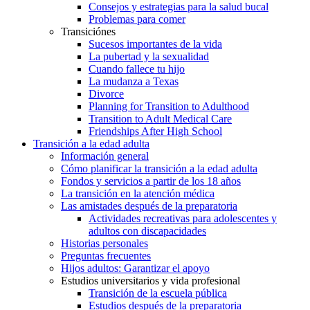
Consejos y estrategias para la salud bucal
Problemas para comer
Transiciónes
Sucesos importantes de la vida
La pubertad y la sexualidad
Cuando fallece tu hijo
La mudanza a Texas
Divorce
Planning for Transition to Adulthood
Transition to Adult Medical Care
Friendships After High School
Transición a la edad adulta
Información general
Cómo planificar la transición a la edad adulta
Fondos y servicios a partir de los 18 años
La transición en la atención médica
Las amistades después de la preparatoria
Actividades recreativas para adolescentes y
adultos con discapacidades
Historias personales
Preguntas frecuentes
Hijos adultos: Garantizar el apoyo
Estudios universitarios y vida profesional
Transición de la escuela pública
Estudios después de la preparatoria