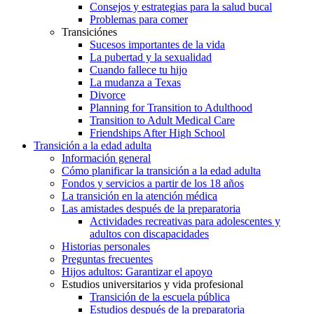
Consejos y estrategias para la salud bucal
Problemas para comer
Transiciónes
Sucesos importantes de la vida
La pubertad y la sexualidad
Cuando fallece tu hijo
La mudanza a Texas
Divorce
Planning for Transition to Adulthood
Transition to Adult Medical Care
Friendships After High School
Transición a la edad adulta
Información general
Cómo planificar la transición a la edad adulta
Fondos y servicios a partir de los 18 años
La transición en la atención médica
Las amistades después de la preparatoria
Actividades recreativas para adolescentes y
adultos con discapacidades
Historias personales
Preguntas frecuentes
Hijos adultos: Garantizar el apoyo
Estudios universitarios y vida profesional
Transición de la escuela pública
Estudios después de la preparatoria