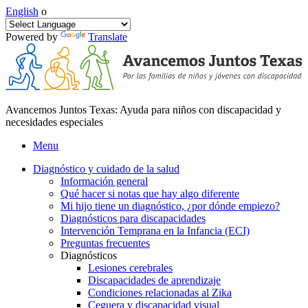
English
o
Powered by
Translate
Avancemos Juntos Texas: Ayuda para niños con discapacidad y
necesidades especiales
Menu
Diagnóstico y cuidado de la salud
Información general
Qué hacer si notas que hay algo diferente
Mi hijo tiene un diagnóstico, ¿por dónde empiezo?
Diagnósticos para discapacidades
Intervención Temprana en la Infancia (ECI)
Preguntas frecuentes
Diagnósticos
Lesiones cerebrales
Discapacidades de aprendizaje
Condiciones relacionadas al Zika
Ceguera y discapacidad visual