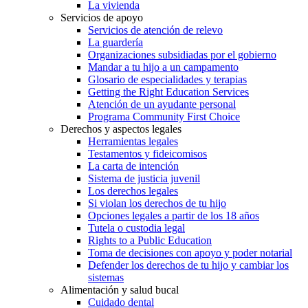
La vivienda
Servicios de apoyo
Servicios de atención de relevo
La guardería
Organizaciones subsidiadas por el gobierno
Mandar a tu hijo a un campamento
Glosario de especialidades y terapias
Getting the Right Education Services
Atención de un ayudante personal
Programa Community First Choice
Derechos y aspectos legales
Herramientas legales
Testamentos y fideicomisos
La carta de intención
Sistema de justicia juvenil
Los derechos legales
Si violan los derechos de tu hijo
Opciones legales a partir de los 18 años
Tutela o custodia legal
Rights to a Public Education
Toma de decisiones con apoyo y poder notarial
Defender los derechos de tu hijo y cambiar los
sistemas
Alimentación y salud bucal
Cuidado dental