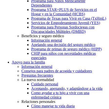
Programa para Niños Médicamente
Dependientes
Programa STAR+PLUS de Servicios en el
Hogar y en la Comunidad (HCBS)
Programa de Texas para Vivir en Casa (TxHmL)
Servicios de Empoderamiento Juvenil (YES)
Programa para Personas Sordociegas con
Discapacidades Múltiples (DMBD)
Beneficios y seguro médico
Información general
Apelando una decisión del seguro médico
Programa de primas de seguro médico (HIPP)
CHIP para niños con necesidades médicas
especiales
Apoyo para la familia
Información general
Consejos para padres de acogida y cuidadores
Preguntas frecuentes
La nueva normalidad
Cuidado personal
Aceptando, apenando, y adaptándose a la vida
Como ayudar a tu hijo a vivir con una
enfermedad crónica
Relaciones personales
Cómo manejar tu vida diaria