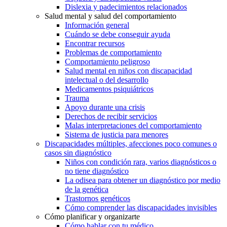
Dislexia y padecimientos relacionados
Salud mental y salud del comportamiento
Información general
Cuándo se debe conseguir ayuda
Encontrar recursos
Problemas de comportamiento
Comportamiento peligroso
Salud mental en niños con discapacidad
intelectual o del desarrollo
Medicamentos psiquiátricos
Trauma
Apoyo durante una crisis
Derechos de recibir servicios
Malas interpretaciones del comportamiento
Sistema de justicia para menores
Discapacidades múltiples, afecciones poco comunes o
casos sin diagnóstico
Niños con condición rara, varios diagnósticos o
no tiene diagnóstico
La odisea para obtener un diagnóstico por medio
de la genética
Trastornos genéticos
Cómo comprender las discapacidades invisibles
Cómo planificar y organizarte
Cómo hablar con tu médico