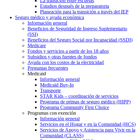
La transición entre escuelas
Estudios después de la preparatoria
Planeación para la transición a través del IEP
Seguro médico y ayuda económica
Información general
Beneficios de Seguridad de Ingreso Suplementario
(SSI)
Beneficios del Seguro Social por Incapacidad (SSDI)
Medicare
Fondos y servicios a partir de los 18 años
Subsidios y otras fuentes de fondos
Ayuda con los costos de la electricidad
Preguntas frecuentes
Medicaid
Información general
Medicaid Buy-In
Transporte
STAR Kids – coordinación de servicios
Programa de primas de seguro médico (HIPP)
Programa Community First Choice
Programas con exención
Información general
Servicios en el Hogar y en la Comunidad (HCS)
Servicios de Apoyo y Asistencia para Vivir en la
Comunidad (CLASS)