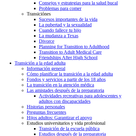
Consejos y estrategias para la salud bucal
Problemas para comer
Transiciónes
Sucesos importantes de la vida
La pubertad y la sexualidad
Cuando fallece tu hijo
La mudanza a Texas
Divorce
Planning for Transition to Adulthood
Transition to Adult Medical Care
Friendships After High School
Transición a la edad adulta
Información general
Cómo planificar la transición a la edad adulta
Fondos y servicios a partir de los 18 años
La transición en la atención médica
Las amistades después de la preparatoria
Actividades recreativas para adolescentes y
adultos con discapacidades
Historias personales
Preguntas frecuentes
Hijos adultos: Garantizar el apoyo
Estudios universitarios y vida profesional
Transición de la escuela pública
Estudios después de la preparatoria