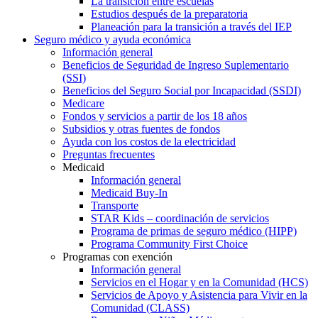
La transición entre escuelas
Estudios después de la preparatoria
Planeación para la transición a través del IEP
Seguro médico y ayuda económica
Información general
Beneficios de Seguridad de Ingreso Suplementario
(SSI)
Beneficios del Seguro Social por Incapacidad (SSDI)
Medicare
Fondos y servicios a partir de los 18 años
Subsidios y otras fuentes de fondos
Ayuda con los costos de la electricidad
Preguntas frecuentes
Medicaid
Información general
Medicaid Buy-In
Transporte
STAR Kids – coordinación de servicios
Programa de primas de seguro médico (HIPP)
Programa Community First Choice
Programas con exención
Información general
Servicios en el Hogar y en la Comunidad (HCS)
Servicios de Apoyo y Asistencia para Vivir en la
Comunidad (CLASS)