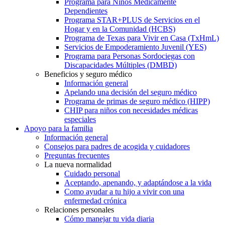
Programa para Niños Médicamente
Dependientes
Programa STAR+PLUS de Servicios en el
Hogar y en la Comunidad (HCBS)
Programa de Texas para Vivir en Casa (TxHmL)
Servicios de Empoderamiento Juvenil (YES)
Programa para Personas Sordociegas con
Discapacidades Múltiples (DMBD)
Beneficios y seguro médico
Información general
Apelando una decisión del seguro médico
Programa de primas de seguro médico (HIPP)
CHIP para niños con necesidades médicas
especiales
Apoyo para la familia
Información general
Consejos para padres de acogida y cuidadores
Preguntas frecuentes
La nueva normalidad
Cuidado personal
Aceptando, apenando, y adaptándose a la vida
Como ayudar a tu hijo a vivir con una
enfermedad crónica
Relaciones personales
Cómo manejar tu vida diaria