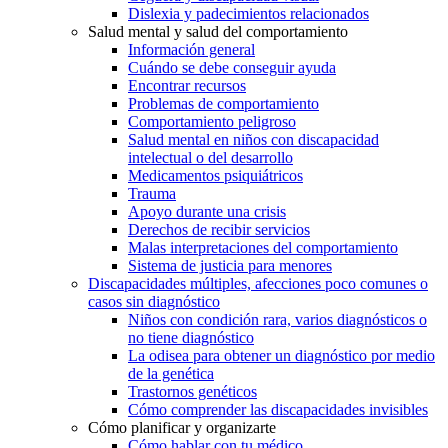
Dislexia y padecimientos relacionados
Salud mental y salud del comportamiento
Información general
Cuándo se debe conseguir ayuda
Encontrar recursos
Problemas de comportamiento
Comportamiento peligroso
Salud mental en niños con discapacidad
intelectual o del desarrollo
Medicamentos psiquiátricos
Trauma
Apoyo durante una crisis
Derechos de recibir servicios
Malas interpretaciones del comportamiento
Sistema de justicia para menores
Discapacidades múltiples, afecciones poco comunes o
casos sin diagnóstico
Niños con condición rara, varios diagnósticos o
no tiene diagnóstico
La odisea para obtener un diagnóstico por medio
de la genética
Trastornos genéticos
Cómo comprender las discapacidades invisibles
Cómo planificar y organizarte
Cómo hablar con tu médico