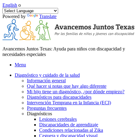
English
o
Powered by
Translate
Avancemos Juntos Texas: Ayuda para niños con discapacidad y
necesidades especiales
Menu
Diagnóstico y cuidado de la salud
Información general
Qué hacer si notas que hay algo diferente
Mi hijo tiene un diagnóstico, ¿por dónde empiezo?
Diagnósticos para discapacidades
Intervención Temprana en la Infancia (ECI)
Preguntas frecuentes
Diagnósticos
Lesiones cerebrales
Discapacidades de aprendizaje
Condiciones relacionadas al Zika
Ceguera y discapacidad visual