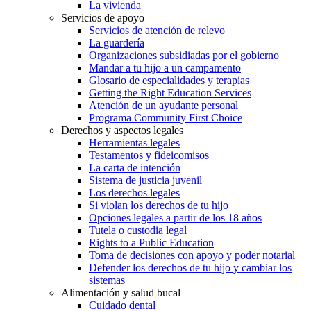
La vivienda
Servicios de apoyo
Servicios de atención de relevo
La guardería
Organizaciones subsidiadas por el gobierno
Mandar a tu hijo a un campamento
Glosario de especialidades y terapias
Getting the Right Education Services
Atención de un ayudante personal
Programa Community First Choice
Derechos y aspectos legales
Herramientas legales
Testamentos y fideicomisos
La carta de intención
Sistema de justicia juvenil
Los derechos legales
Si violan los derechos de tu hijo
Opciones legales a partir de los 18 años
Tutela o custodia legal
Rights to a Public Education
Toma de decisiones con apoyo y poder notarial
Defender los derechos de tu hijo y cambiar los
sistemas
Alimentación y salud bucal
Cuidado dental