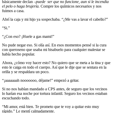
básicamente decían –
puede ser que no funcione, aun si le incendia
el pelo o haga brujería.
Compre los químicos necesarios y nos
fuimos a casa.
Abrí la caja y mi hijo ya sospechaba. “¿Me vas a lavar el cabello?”
“Si.”
“¿Con eso? ¡Huele a gas mami!”
No pude negar eso. Si olía así. En esos momentos pensé si la cura
con queroseno que usaba mi bisabuelo para cualquier malestar se
había hecho popular.
Ahora, ¿cómo voy hacer esto? No quiero que se meta a la tina y que
esto le caiga en todo el cuerpo. Así que le dije que se sentara en la
orilla y se respaldara un poco.
“¡aaaaaaah nooooooo, déjame!” empezó a gritar.
Si no nos habían mandado a CPS antes, de seguro que los vecinos
lo harían esa noche por tortura infantil. Seguro los vecinos estaban
escuchando todo.
“Mi amor, está bien. Te prometo que te voy a quitar esto muy
rápido.” Le mentí calmadamente.