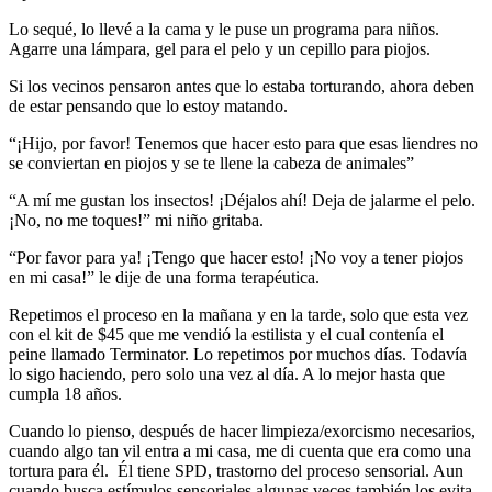
Lo sequé, lo llevé a la cama y le puse un programa para niños.
Agarre una lámpara, gel para el pelo y un cepillo para piojos.
Si los vecinos pensaron antes que lo estaba torturando, ahora deben
de estar pensando que lo estoy matando.
“¡Hijo, por favor! Tenemos que hacer esto para que esas liendres no
se conviertan en piojos y se te llene la cabeza de animales”
“A mí me gustan los insectos! ¡Déjalos ahí! Deja de jalarme el pelo.
¡No, no me toques!” mi niño gritaba.
“Por favor para ya! ¡Tengo que hacer esto! ¡No voy a tener piojos
en mi casa!” le dije de una forma terapéutica.
Repetimos el proceso en la mañana y en la tarde, solo que esta vez
con el kit de $45 que me vendió la estilista y el cual contenía el
peine llamado Terminator. Lo repetimos por muchos días. Todavía
lo sigo haciendo, pero solo una vez al día. A lo mejor hasta que
cumpla 18 años.
Cuando lo pienso, después de hacer limpieza/exorcismo necesarios,
cuando algo tan vil entra a mi casa, me di cuenta que era como una
tortura para él. Él tiene SPD, trastorno del proceso sensorial. Aun
cuando busca estímulos sensoriales algunas veces también los evita.