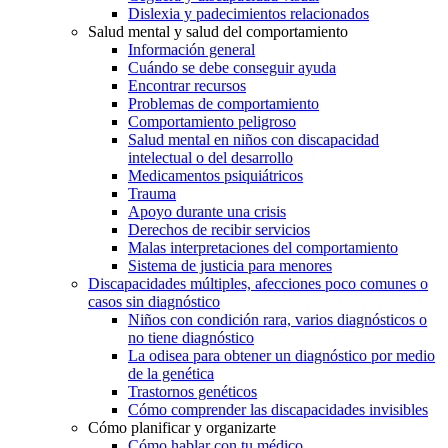
Dislexia y padecimientos relacionados
Salud mental y salud del comportamiento
Información general
Cuándo se debe conseguir ayuda
Encontrar recursos
Problemas de comportamiento
Comportamiento peligroso
Salud mental en niños con discapacidad
intelectual o del desarrollo
Medicamentos psiquiátricos
Trauma
Apoyo durante una crisis
Derechos de recibir servicios
Malas interpretaciones del comportamiento
Sistema de justicia para menores
Discapacidades múltiples, afecciones poco comunes o
casos sin diagnóstico
Niños con condición rara, varios diagnósticos o
no tiene diagnóstico
La odisea para obtener un diagnóstico por medio
de la genética
Trastornos genéticos
Cómo comprender las discapacidades invisibles
Cómo planificar y organizarte
Cómo hablar con tu médico