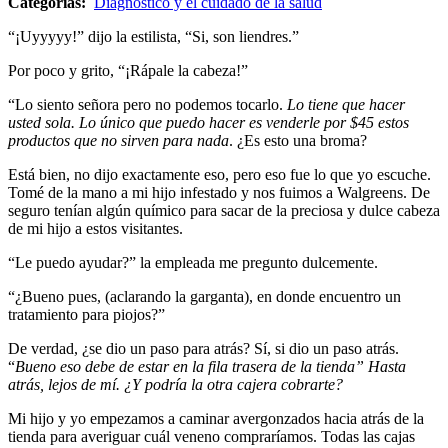
Categorías:
Diagnóstico y el cuidado de la salud
“¡Uyyyyy!” dijo la estilista, “Si, son liendres.”
Por poco y grito, “¡Rápale la cabeza!”
“Lo siento señora pero no podemos tocarlo.
Lo tiene que hacer
usted sola. Lo único que puedo hacer es venderle por $45 estos
productos que no sirven para nada
. ¿Es esto una broma?
Está bien, no dijo exactamente eso, pero eso fue lo que yo escuche.
Tomé de la mano a mi hijo infestado y nos fuimos a Walgreens. De
seguro tenían algún químico para sacar de la preciosa y dulce cabeza
de mi hijo a estos visitantes.
“Le puedo ayudar?” la empleada me pregunto dulcemente.
“¿Bueno pues, (aclarando la garganta), en donde encuentro un
tratamiento para piojos?”
De verdad, ¿se dio un paso para atrás? Sí, si dio un paso atrás.
“
Bueno eso debe de estar en la fila trasera de la tienda” Hasta
atrás, lejos de mí. ¿Y podría la otra cajera cobrarte?
Mi hijo y yo empezamos a caminar avergonzados hacia atrás de la
tienda para averiguar cuál veneno compraríamos. Todas las cajas