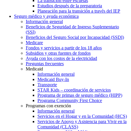
La transición entre escuelas
Estudios después de la preparatoria
Planeación para la transición a través del IEP
Seguro médico y ayuda económica
Información general
Beneficios de Seguridad de Ingreso Suplementario
(SSI)
Beneficios del Seguro Social por Incapacidad (SSDI)
Medicare
Fondos y servicios a partir de los 18 años
Subsidios y otras fuentes de fondos
Ayuda con los costos de la electricidad
Preguntas frecuentes
Medicaid
Información general
Medicaid Buy-In
Transporte
STAR Kids – coordinación de servicios
Programa de primas de seguro médico (HIPP)
Programa Community First Choice
Programas con exención
Información general
Servicios en el Hogar y en la Comunidad (HCS)
Servicios de Apoyo y Asistencia para Vivir en la
Comunidad (CLASS)