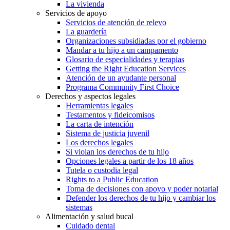
La vivienda
Servicios de apoyo
Servicios de atención de relevo
La guardería
Organizaciones subsidiadas por el gobierno
Mandar a tu hijo a un campamento
Glosario de especialidades y terapias
Getting the Right Education Services
Atención de un ayudante personal
Programa Community First Choice
Derechos y aspectos legales
Herramientas legales
Testamentos y fideicomisos
La carta de intención
Sistema de justicia juvenil
Los derechos legales
Si violan los derechos de tu hijo
Opciones legales a partir de los 18 años
Tutela o custodia legal
Rights to a Public Education
Toma de decisiones con apoyo y poder notarial
Defender los derechos de tu hijo y cambiar los
sistemas
Alimentación y salud bucal
Cuidado dental