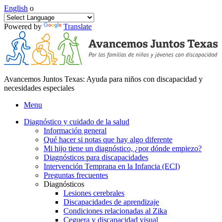
English
o
Powered by
Translate
Avancemos Juntos Texas: Ayuda para niños con discapacidad y
necesidades especiales
Menu
Diagnóstico y cuidado de la salud
Información general
Qué hacer si notas que hay algo diferente
Mi hijo tiene un diagnóstico, ¿por dónde empiezo?
Diagnósticos para discapacidades
Intervención Temprana en la Infancia (ECI)
Preguntas frecuentes
Diagnósticos
Lesiones cerebrales
Discapacidades de aprendizaje
Condiciones relacionadas al Zika
Ceguera y discapacidad visual