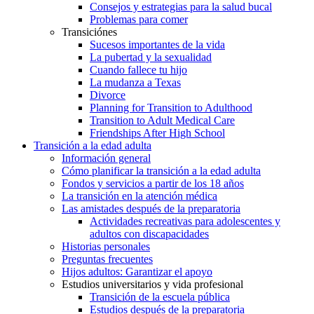
Consejos y estrategias para la salud bucal
Problemas para comer
Transiciónes
Sucesos importantes de la vida
La pubertad y la sexualidad
Cuando fallece tu hijo
La mudanza a Texas
Divorce
Planning for Transition to Adulthood
Transition to Adult Medical Care
Friendships After High School
Transición a la edad adulta
Información general
Cómo planificar la transición a la edad adulta
Fondos y servicios a partir de los 18 años
La transición en la atención médica
Las amistades después de la preparatoria
Actividades recreativas para adolescentes y
adultos con discapacidades
Historias personales
Preguntas frecuentes
Hijos adultos: Garantizar el apoyo
Estudios universitarios y vida profesional
Transición de la escuela pública
Estudios después de la preparatoria