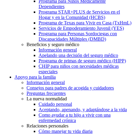
Programa para Niños Médicamente
Dependientes
Programa STAR+PLUS de Servicios en el
Hogar y en la Comunidad (HCBS)
Programa de Texas para Vivir en Casa (TxHmL)
Servicios de Empoderamiento Juvenil (YES)
Programa para Personas Sordociegas con
Discapacidades Múltiples (DMBD)
Beneficios y seguro médico
Información general
Apelando una decisión del seguro médico
Programa de primas de seguro médico (HIPP)
CHIP para niños con necesidades médicas
especiales
Apoyo para la familia
Información general
Consejos para padres de acogida y cuidadores
Preguntas frecuentes
La nueva normalidad
Cuidado personal
Aceptando, apenando, y adaptándose a la vida
Como ayudar a tu hijo a vivir con una
enfermedad crónica
Relaciones personales
Cómo manejar tu vida diaria