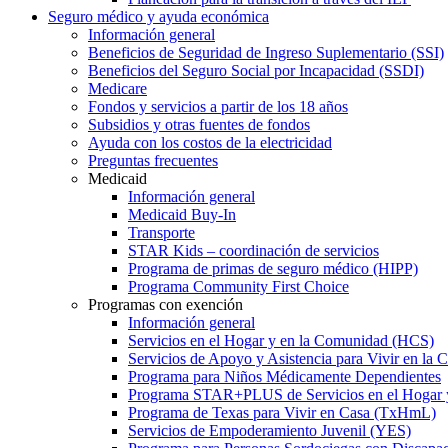
Seguro médico y ayuda económica
Información general
Beneficios de Seguridad de Ingreso Suplementario (SSI)
Beneficios del Seguro Social por Incapacidad (SSDI)
Medicare
Fondos y servicios a partir de los 18 años
Subsidios y otras fuentes de fondos
Ayuda con los costos de la electricidad
Preguntas frecuentes
Medicaid
Información general
Medicaid Buy-In
Transporte
STAR Kids – coordinación de servicios
Programa de primas de seguro médico (HIPP)
Programa Community First Choice
Programas con exención
Información general
Servicios en el Hogar y en la Comunidad (HCS)
Servicios de Apoyo y Asistencia para Vivir en l
Programa para Niños Médicamente Dependientes
Programa STAR+PLUS de Servicios en el Hogar
Programa de Texas para Vivir en Casa (TxHmL)
Servicios de Empoderamiento Juvenil (YES)