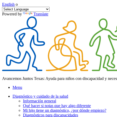
English
o
Powered by
Translate
Avancemos Juntos Texas: Ayuda para niños con discapacidad y neces
Menu
Diagnóstico y cuidado de la salud
Información general
Qué hacer si notas que hay algo diferente
Mi hijo tiene un diagnóstico, ¿por dónde empiezo?
Diagnósticos para discapacidades