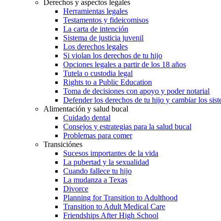
Derechos y aspectos legales
Herramientas legales
Testamentos y fideicomisos
La carta de intención
Sistema de justicia juvenil
Los derechos legales
Si violan los derechos de tu hijo
Opciones legales a partir de los 18 años
Tutela o custodia legal
Rights to a Public Education
Toma de decisiones con apoyo y poder notarial
Defender los derechos de tu hijo y cambiar los sis
Alimentación y salud bucal
Cuidado dental
Consejos y estrategias para la salud bucal
Problemas para comer
Transiciónes
Sucesos importantes de la vida
La pubertad y la sexualidad
Cuando fallece tu hijo
La mudanza a Texas
Divorce
Planning for Transition to Adulthood
Transition to Adult Medical Care
Friendships After High School