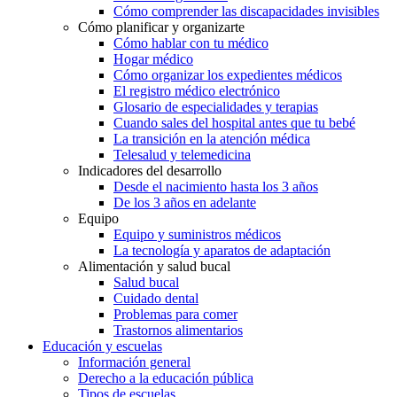
Cómo comprender las discapacidades invisibles
Cómo planificar y organizarte
Cómo hablar con tu médico
Hogar médico
Cómo organizar los expedientes médicos
El registro médico electrónico
Glosario de especialidades y terapias
Cuando sales del hospital antes que tu bebé
La transición en la atención médica
Telesalud y telemedicina
Indicadores del desarrollo
Desde el nacimiento hasta los 3 años
De los 3 años en adelante
Equipo
Equipo y suministros médicos
La tecnología y aparatos de adaptación
Alimentación y salud bucal
Salud bucal
Cuidado dental
Problemas para comer
Trastornos alimentarios
Educación y escuelas
Información general
Derecho a la educación pública
Tipos de escuelas