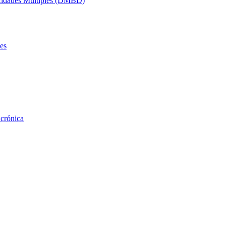
acidades Múltiples (DMBD)
es
 crónica