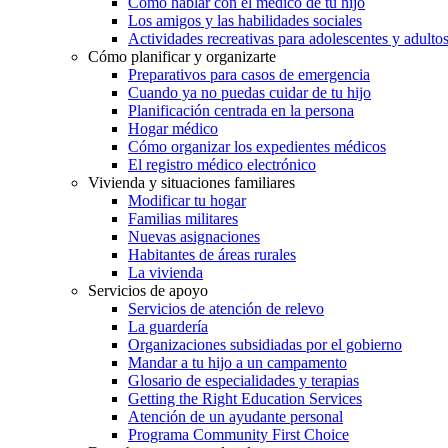
Cómo hablar con el médico de tu hijo
Los amigos y las habilidades sociales
Actividades recreativas para adolescentes y adulto
Cómo planificar y organizarte
Preparativos para casos de emergencia
Cuando ya no puedas cuidar de tu hijo
Planificación centrada en la persona
Hogar médico
Cómo organizar los expedientes médicos
El registro médico electrónico
Vivienda y situaciones familiares
Modificar tu hogar
Familias militares
Nuevas asignaciones
Habitantes de áreas rurales
La vivienda
Servicios de apoyo
Servicios de atención de relevo
La guardería
Organizaciones subsidiadas por el gobierno
Mandar a tu hijo a un campamento
Glosario de especialidades y terapias
Getting the Right Education Services
Atención de un ayudante personal
Programa Community First Choice