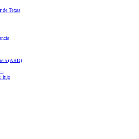
ar de Texas
ancia
cuela (ARD)
as
u hijo