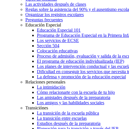
Las actividades después de clases
Reglas sobre la asistencia del 90% y el ausentismo escol
Organizar los registros escolares
Preguntas frecuentes
Educación Especial
Educación Especial 101
Programa de Educación Especial en la Primera Inf
Los servicios de ECSE
Sección 504
Colocación educativas
Proceso de admisión, evaluación y salida de la es
El programa de educación individualizada (IEP)
Los planes de intervención conductual y las escuel
Dificultad en conseguir los servicios que necesita t
La defensa y promoción de la educación especial
Relaciones personales
La intimidación
Cómo relacionarte con la escuela de tu hijo
Las amistades después de la preparatoria
Los amigos y las habilidades sociales
Transiciónes
La transición de la escuela pública
La transición entre escuelas
Estudios después de la preparatoria
Planeación para la transición a través del IEP