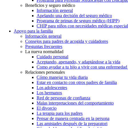
Programa para Personas Sordociegas con Discap
Beneficios y seguro médico
Información general
Apelando una decisión del seguro médico
Programa de primas de seguro médico (HIPP)
CHIP para niños con necesidades médicas especial
Apoyo para la familia
Información general
Consejos para padres de acogida y cuidadores
Preguntas frecuentes
La nueva normalidad
Cuidado personal
Aceptando, apenando, y adaptándose a la vida
Como ayudar a tu hijo a vivir con una enfermedad
Relaciones personales
Cómo manejar tu vida diaria
Estar en contacto con otros padres de familia
Los adolescentes
Los hermanos
Red de personas de confianza
Malas interpretaciones del comportamiento
El divorcio
La terapia para los padres
Pensar de manera centrada en la persona
Las amistades después de la preparatori