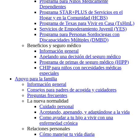
Programa para Niños Médicamente
Dependientes
Programa STAR+PLUS de Servicios en el
Hogar y en la Comunidad (HCBS)
Programa de Texas para Vivir en Casa (TxHmL)
Servicios de Empoderamiento Juvenil (YES)
Programa para Personas Sordociegas con
Discapacidades Múltiples (DMBD)
Beneficios y seguro médico
Información general
Apelando una decisión del seguro médico
Programa de primas de seguro médico (HIPP)
CHIP para niños con necesidades médicas
especiales
Apoyo para la familia
Información general
Consejos para padres de acogida y cuidadores
Preguntas frecuentes
La nueva normalidad
Cuidado personal
Aceptando, apenando, y adaptándose a la vida
Como ayudar a tu hijo a vivir con una
enfermedad crónica
Relaciones personales
Cómo manejar tu vida diaria