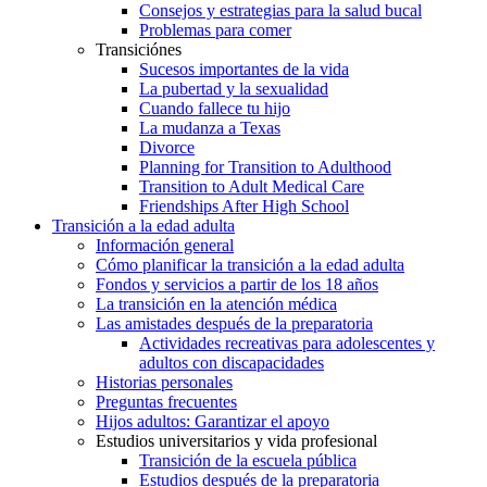
Consejos y estrategias para la salud bucal
Problemas para comer
Transiciónes
Sucesos importantes de la vida
La pubertad y la sexualidad
Cuando fallece tu hijo
La mudanza a Texas
Divorce
Planning for Transition to Adulthood
Transition to Adult Medical Care
Friendships After High School
Transición a la edad adulta
Información general
Cómo planificar la transición a la edad adulta
Fondos y servicios a partir de los 18 años
La transición en la atención médica
Las amistades después de la preparatoria
Actividades recreativas para adolescentes y
adultos con discapacidades
Historias personales
Preguntas frecuentes
Hijos adultos: Garantizar el apoyo
Estudios universitarios y vida profesional
Transición de la escuela pública
Estudios después de la preparatoria