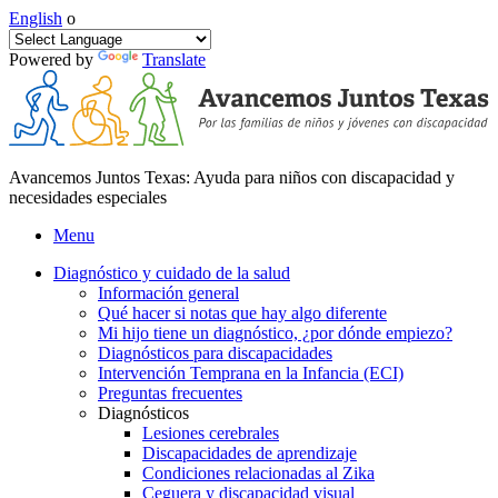
English
o
Powered by
Translate
Avancemos Juntos Texas: Ayuda para niños con discapacidad y
necesidades especiales
Menu
Diagnóstico y cuidado de la salud
Información general
Qué hacer si notas que hay algo diferente
Mi hijo tiene un diagnóstico, ¿por dónde empiezo?
Diagnósticos para discapacidades
Intervención Temprana en la Infancia (ECI)
Preguntas frecuentes
Diagnósticos
Lesiones cerebrales
Discapacidades de aprendizaje
Condiciones relacionadas al Zika
Ceguera y discapacidad visual