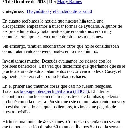
26 de
Octubre
de 2018 | De:
Marty Barnes
Categorías:
Diagnóstico y el cuidado de la salud
En cuanto recibimos la noticia que nuestra hija tenía una
discapacidad empezamos a buscar formas de ayudarla. Algunos de
los procedimientos y tratamientos que encontramos eran muy
comunes. Siempre estuvieron dentro de nuestros planes.
Sin embargo, también encontramos otros que no se consideraban
como tratamientos convencionales en lo más mínimo.
Investigamos mucho. Después evaluamos los riesgos con los
posibles beneficios. Una vez que decidimos que queríamos que se le
practicara uno de estos tratamientos no convencionales a Casey, el
siguiente paso era saber cómo lo íbamos hacer.
En el primer año tratamos cosas que casi no fueran riesgosas.
Tratamos
la oxigenoterapia hiperbárica (HBOT)
. El internet
encontramos muchos comentarios positivos de familias que tenían
un bebé como la nuestra. Puesto que este era un tratamiento nuevo y
no estaba probado en aquellos tiempos, tuvimos que pagarlo de
nuestro bolsillo.
Hicimos una ronda de 40 sesiones. Como Casey tenía 6 meses en
ese tiempo su sesión duraba 60 minutos. Íbamos 5 días a la semana.