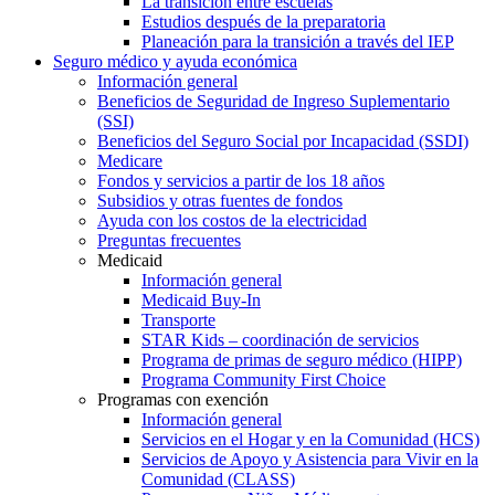
La transición entre escuelas
Estudios después de la preparatoria
Planeación para la transición a través del IEP
Seguro médico y ayuda económica
Información general
Beneficios de Seguridad de Ingreso Suplementario
(SSI)
Beneficios del Seguro Social por Incapacidad (SSDI)
Medicare
Fondos y servicios a partir de los 18 años
Subsidios y otras fuentes de fondos
Ayuda con los costos de la electricidad
Preguntas frecuentes
Medicaid
Información general
Medicaid Buy-In
Transporte
STAR Kids – coordinación de servicios
Programa de primas de seguro médico (HIPP)
Programa Community First Choice
Programas con exención
Información general
Servicios en el Hogar y en la Comunidad (HCS)
Servicios de Apoyo y Asistencia para Vivir en la
Comunidad (CLASS)