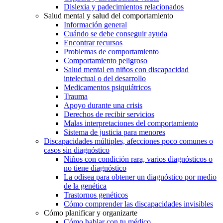
Dislexia y padecimientos relacionados
Salud mental y salud del comportamiento
Información general
Cuándo se debe conseguir ayuda
Encontrar recursos
Problemas de comportamiento
Comportamiento peligroso
Salud mental en niños con discapacidad
intelectual o del desarrollo
Medicamentos psiquiátricos
Trauma
Apoyo durante una crisis
Derechos de recibir servicios
Malas interpretaciones del comportamiento
Sistema de justicia para menores
Discapacidades múltiples, afecciones poco comunes o
casos sin diagnóstico
Niños con condición rara, varios diagnósticos o
no tiene diagnóstico
La odisea para obtener un diagnóstico por medio
de la genética
Trastornos genéticos
Cómo comprender las discapacidades invisibles
Cómo planificar y organizarte
Cómo hablar con tu médico