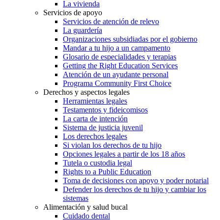
La vivienda
Servicios de apoyo
Servicios de atención de relevo
La guardería
Organizaciones subsidiadas por el gobierno
Mandar a tu hijo a un campamento
Glosario de especialidades y terapias
Getting the Right Education Services
Atención de un ayudante personal
Programa Community First Choice
Derechos y aspectos legales
Herramientas legales
Testamentos y fideicomisos
La carta de intención
Sistema de justicia juvenil
Los derechos legales
Si violan los derechos de tu hijo
Opciones legales a partir de los 18 años
Tutela o custodia legal
Rights to a Public Education
Toma de decisiones con apoyo y poder notarial
Defender los derechos de tu hijo y cambiar los
sistemas
Alimentación y salud bucal
Cuidado dental