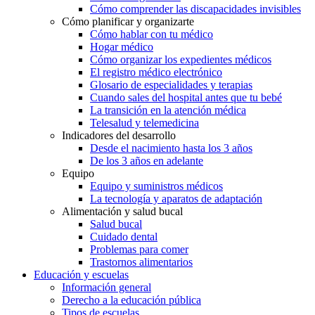
Cómo comprender las discapacidades invisibles
Cómo planificar y organizarte
Cómo hablar con tu médico
Hogar médico
Cómo organizar los expedientes médicos
El registro médico electrónico
Glosario de especialidades y terapias
Cuando sales del hospital antes que tu bebé
La transición en la atención médica
Telesalud y telemedicina
Indicadores del desarrollo
Desde el nacimiento hasta los 3 años
De los 3 años en adelante
Equipo
Equipo y suministros médicos
La tecnología y aparatos de adaptación
Alimentación y salud bucal
Salud bucal
Cuidado dental
Problemas para comer
Trastornos alimentarios
Educación y escuelas
Información general
Derecho a la educación pública
Tipos de escuelas