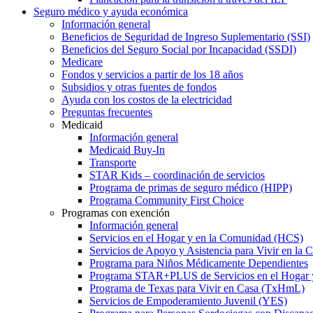
Seguro médico y ayuda económica
Información general
Beneficios de Seguridad de Ingreso Suplementario (SSI)
Beneficios del Seguro Social por Incapacidad (SSDI)
Medicare
Fondos y servicios a partir de los 18 años
Subsidios y otras fuentes de fondos
Ayuda con los costos de la electricidad
Preguntas frecuentes
Medicaid
Información general
Medicaid Buy-In
Transporte
STAR Kids – coordinación de servicios
Programa de primas de seguro médico (HIPP)
Programa Community First Choice
Programas con exención
Información general
Servicios en el Hogar y en la Comunidad (HCS)
Servicios de Apoyo y Asistencia para Vivir en l
Programa para Niños Médicamente Dependientes
Programa STAR+PLUS de Servicios en el Hogar
Programa de Texas para Vivir en Casa (TxHmL)
Servicios de Empoderamiento Juvenil (YES)