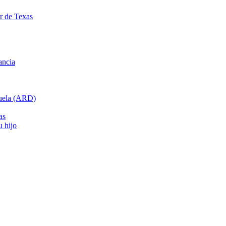
ar de Texas
ancia
cuela (ARD)
as
u hijo