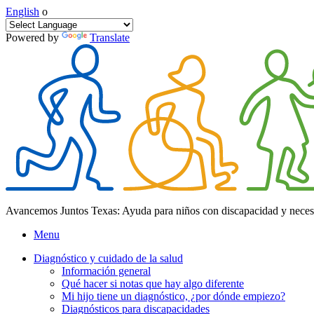
English
o
Powered by
Translate
Avancemos Juntos Texas: Ayuda para niños con discapacidad y neces
Menu
Diagnóstico y cuidado de la salud
Información general
Qué hacer si notas que hay algo diferente
Mi hijo tiene un diagnóstico, ¿por dónde empiezo?
Diagnósticos para discapacidades