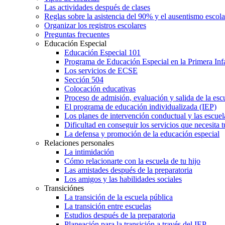
Las actividades después de clases
Reglas sobre la asistencia del 90% y el ausentismo escol
Organizar los registros escolares
Preguntas frecuentes
Educación Especial
Educación Especial 101
Programa de Educación Especial en la Primera Inf
Los servicios de ECSE
Sección 504
Colocación educativas
Proceso de admisión, evaluación y salida de la es
El programa de educación individualizada (IEP)
Los planes de intervención conductual y las escuel
Dificultad en conseguir los servicios que necesita t
La defensa y promoción de la educación especial
Relaciones personales
La intimidación
Cómo relacionarte con la escuela de tu hijo
Las amistades después de la preparatoria
Los amigos y las habilidades sociales
Transiciónes
La transición de la escuela pública
La transición entre escuelas
Estudios después de la preparatoria
Planeación para la transición a través del IEP