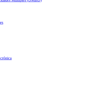
acidades Múltiples (DMBD)
es
 crónica