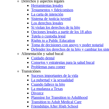
Derechos y aspectos legales
Herramientas legales
Testamentos y fideicomisos
La carta de intención
Sistema de justicia juvenil
Los derechos legales
Si violan los derechos de tu hijo
Opciones legales a partir de los 18 años
Tutela o custodia legal
Rights to a Public Education
Toma de decisiones con apoyo y poder notarial
Defender los derechos de tu hijo y cambiar los sis
Alimentación y salud bucal
Cuidado dental
Consejos y estrategias para la salud bucal
Problemas para comer
Transiciónes
Sucesos importantes de la vida
La pubertad y la sexualidad
Cuando fallece tu hijo
La mudanza a Texas
Divorce
Planning for Transition to Adulthood
Transition to Adult Medical Care
Friendships After High School