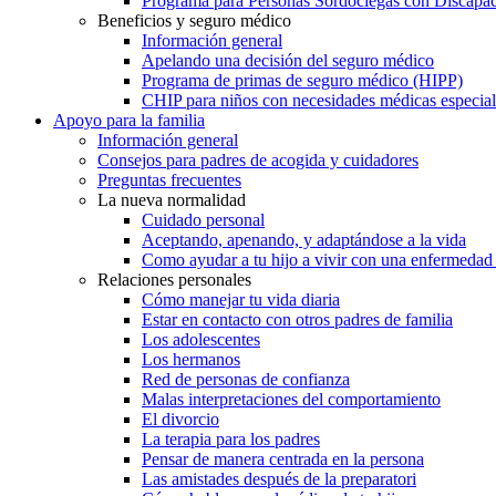
Programa para Personas Sordociegas con Discap
Beneficios y seguro médico
Información general
Apelando una decisión del seguro médico
Programa de primas de seguro médico (HIPP)
CHIP para niños con necesidades médicas especial
Apoyo para la familia
Información general
Consejos para padres de acogida y cuidadores
Preguntas frecuentes
La nueva normalidad
Cuidado personal
Aceptando, apenando, y adaptándose a la vida
Como ayudar a tu hijo a vivir con una enfermedad
Relaciones personales
Cómo manejar tu vida diaria
Estar en contacto con otros padres de familia
Los adolescentes
Los hermanos
Red de personas de confianza
Malas interpretaciones del comportamiento
El divorcio
La terapia para los padres
Pensar de manera centrada en la persona
Las amistades después de la preparatori