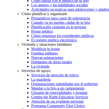
Cómo hablar con el médico de tu hijo
Los amigos y las habilidades sociales
Actividades recreativas para adolescentes y adulto
Cómo planificar y organizarte
Preparativos para casos de emergencia
Cuando ya no puedas cuidar de tu hijo
Planificación centrada en la persona
Hogar médico
Cómo organizar los expedientes médicos
El registro médico electrónico
Vivienda y situaciones familiares
Modificar tu hogar
Familias militares
Nuevas asignaciones
Habitantes de áreas rurales
La vivienda
Servicios de apoyo
Servicios de atención de relevo
La guardería
Organizaciones subsidiadas por el gobierno
Mandar a tu hijo a un campamento
Glosario de especialidades y terapias
Getting the Right Education Services
Atención de un ayudante personal
Programa Community First Choice