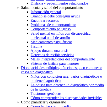
Dislexia y padecimientos relacionados
Salud mental y salud del comportamiento
Información general
Cuándo se debe conseguir ayuda
Encontrar recursos
Problemas de comportamiento
Comportamiento peligroso
Salud mental en niños con discapacidad
intelectual o del desarrollo
Medicamentos psiquiátricos
Trauma
Apoyo durante una crisis
Derechos de recibir servicios
Malas interpretaciones del comportamiento
Sistema de justicia para menores
Discapacidades múltiples, afecciones poco comunes o
casos sin diagnóstico
Niños con condición rara, varios diagnósticos o
no tiene diagnóstico
La odisea para obtener un diagnóstico por medio
de la genética
Trastornos genéticos
Cómo comprender las discapacidades invisibles
Cómo planificar y organizarte
Cómo hablar con tu médico