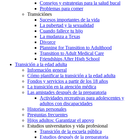
Consejos y estrategias para la salud bucal
Problemas para comer
Transiciónes
Sucesos importantes de la vida
La pubertad y la sexualidad
Cuando fallece tu hijo
La mudanza a Texas
Divorce
Planning for Transition to Adulthood
Transition to Adult Medical Care
Friendships After High School
Transición a la edad adulta
Información general
Cómo planificar la transición a la edad adulta
Fondos y servicios a partir de los 18 años
La transición en la atención médica
Las amistades después de la preparatoria
Actividades recreativas para adolescentes y
adultos con discapacidades
Historias personales
Preguntas frecuentes
Hijos adultos: Garantizar el apoyo
Estudios universitarios y vida profesional
Transición de la escuela pública
Estudios después de la preparatoria