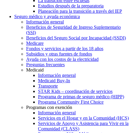
La transición entre escuelas
Estudios después de la preparatoria
Planeación para la transición a través del IEP
Seguro médico y ayuda económica
Información general
Beneficios de Seguridad de Ingreso Suplementario
(SSI)
Beneficios del Seguro Social por Incapacidad (SSDI)
Medicare
Fondos y servicios a partir de los 18 años
Subsidios y otras fuentes de fondos
Ayuda con los costos de la electricidad
Preguntas frecuentes
Medicaid
Información general
Medicaid Buy-In
Transporte
STAR Kids – coordinación de servicios
Programa de primas de seguro médico (HIPP)
Programa Community First Choice
Programas con exención
Información general
Servicios en el Hogar y en la Comunidad (HCS)
Servicios de Apoyo y Asistencia para Vivir en la
Comunidad (CLASS)