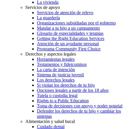
La vivienda
Servicios de apoyo
Servicios de atención de relevo
La guardería
Organizaciones subsidiadas por el gobierno
Mandar a tu hijo a un campamento
Glosario de especialidades y terapias
Getting the Right Education Services
Atención de un ayudante personal
Programa Community First Choice
Derechos y aspectos legales
Herramientas legales
Testamentos y fideicomisos
La carta de intención
Sistema de justicia juvenil
Los derechos legales
Si violan los derechos de tu hijo
Opciones legales a partir de los 18 años
Tutela o custodia legal
Rights to a Public Education
Toma de decisiones con apoyo y poder notarial
Defender los derechos de tu hijo y cambiar los
sistemas
Alimentación y salud bucal
Cuidado dental