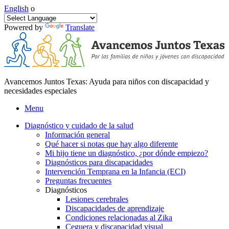
English
o
Powered by
Translate
Avancemos Juntos Texas: Ayuda para niños con discapacidad y
necesidades especiales
Menu
Diagnóstico y cuidado de la salud
Información general
Qué hacer si notas que hay algo diferente
Mi hijo tiene un diagnóstico, ¿por dónde empiezo?
Diagnósticos para discapacidades
Intervención Temprana en la Infancia (ECI)
Preguntas frecuentes
Diagnósticos
Lesiones cerebrales
Discapacidades de aprendizaje
Condiciones relacionadas al Zika
Ceguera y discapacidad visual