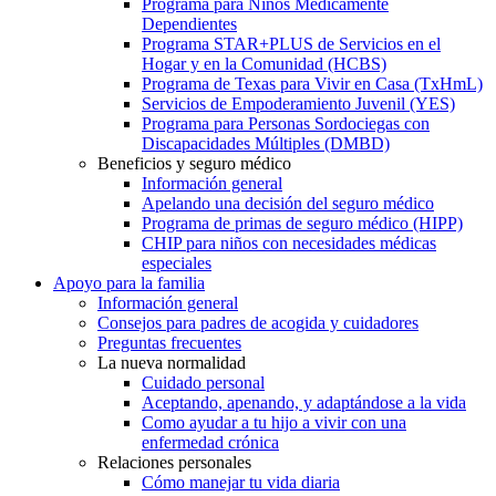
Programa para Niños Médicamente
Dependientes
Programa STAR+PLUS de Servicios en el
Hogar y en la Comunidad (HCBS)
Programa de Texas para Vivir en Casa (TxHmL)
Servicios de Empoderamiento Juvenil (YES)
Programa para Personas Sordociegas con
Discapacidades Múltiples (DMBD)
Beneficios y seguro médico
Información general
Apelando una decisión del seguro médico
Programa de primas de seguro médico (HIPP)
CHIP para niños con necesidades médicas
especiales
Apoyo para la familia
Información general
Consejos para padres de acogida y cuidadores
Preguntas frecuentes
La nueva normalidad
Cuidado personal
Aceptando, apenando, y adaptándose a la vida
Como ayudar a tu hijo a vivir con una
enfermedad crónica
Relaciones personales
Cómo manejar tu vida diaria