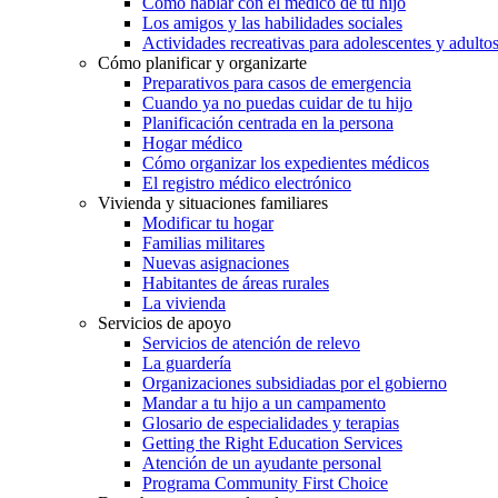
Cómo hablar con el médico de tu hijo
Los amigos y las habilidades sociales
Actividades recreativas para adolescentes y adulto
Cómo planificar y organizarte
Preparativos para casos de emergencia
Cuando ya no puedas cuidar de tu hijo
Planificación centrada en la persona
Hogar médico
Cómo organizar los expedientes médicos
El registro médico electrónico
Vivienda y situaciones familiares
Modificar tu hogar
Familias militares
Nuevas asignaciones
Habitantes de áreas rurales
La vivienda
Servicios de apoyo
Servicios de atención de relevo
La guardería
Organizaciones subsidiadas por el gobierno
Mandar a tu hijo a un campamento
Glosario de especialidades y terapias
Getting the Right Education Services
Atención de un ayudante personal
Programa Community First Choice