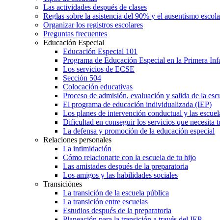
Las actividades después de clases
Reglas sobre la asistencia del 90% y el ausentismo escol
Organizar los registros escolares
Preguntas frecuentes
Educación Especial
Educación Especial 101
Programa de Educación Especial en la Primera Inf
Los servicios de ECSE
Sección 504
Colocación educativas
Proceso de admisión, evaluación y salida de la es
El programa de educación individualizada (IEP)
Los planes de intervención conductual y las escuel
Dificultad en conseguir los servicios que necesita t
La defensa y promoción de la educación especial
Relaciones personales
La intimidación
Cómo relacionarte con la escuela de tu hijo
Las amistades después de la preparatoria
Los amigos y las habilidades sociales
Transiciónes
La transición de la escuela pública
La transición entre escuelas
Estudios después de la preparatoria
Planeación para la transición a través del IEP