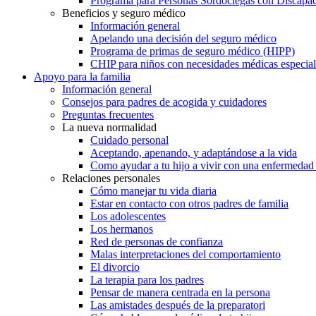
Programa para Personas Sordociegas con Discap
Beneficios y seguro médico
Información general
Apelando una decisión del seguro médico
Programa de primas de seguro médico (HIPP)
CHIP para niños con necesidades médicas especial
Apoyo para la familia
Información general
Consejos para padres de acogida y cuidadores
Preguntas frecuentes
La nueva normalidad
Cuidado personal
Aceptando, apenando, y adaptándose a la vida
Como ayudar a tu hijo a vivir con una enfermedad
Relaciones personales
Cómo manejar tu vida diaria
Estar en contacto con otros padres de familia
Los adolescentes
Los hermanos
Red de personas de confianza
Malas interpretaciones del comportamiento
El divorcio
La terapia para los padres
Pensar de manera centrada en la persona
Las amistades después de la preparatori