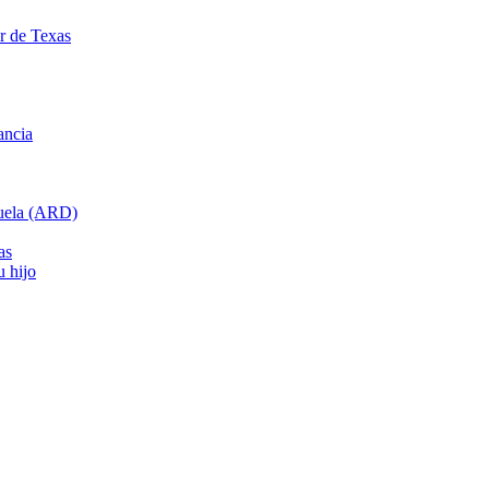
ar de Texas
ancia
cuela (ARD)
as
u hijo