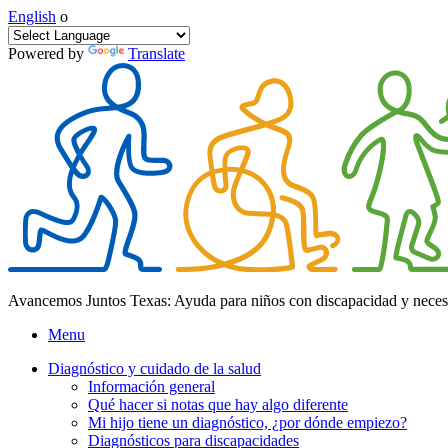
English
o
Powered by
Translate
Avancemos Juntos Texas: Ayuda para niños con discapacidad y neces
Menu
Diagnóstico y cuidado de la salud
Información general
Qué hacer si notas que hay algo diferente
Mi hijo tiene un diagnóstico, ¿por dónde empiezo?
Diagnósticos para discapacidades