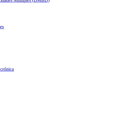
acidades Múltiples (DMBD)
es
 crónica