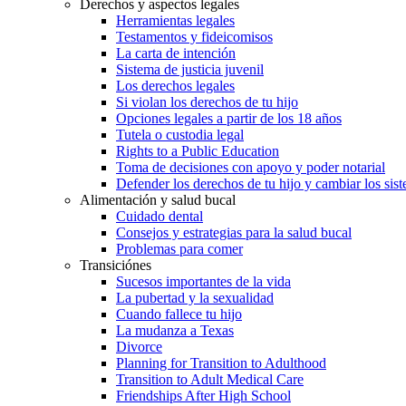
Derechos y aspectos legales
Herramientas legales
Testamentos y fideicomisos
La carta de intención
Sistema de justicia juvenil
Los derechos legales
Si violan los derechos de tu hijo
Opciones legales a partir de los 18 años
Tutela o custodia legal
Rights to a Public Education
Toma de decisiones con apoyo y poder notarial
Defender los derechos de tu hijo y cambiar los sis
Alimentación y salud bucal
Cuidado dental
Consejos y estrategias para la salud bucal
Problemas para comer
Transiciónes
Sucesos importantes de la vida
La pubertad y la sexualidad
Cuando fallece tu hijo
La mudanza a Texas
Divorce
Planning for Transition to Adulthood
Transition to Adult Medical Care
Friendships After High School