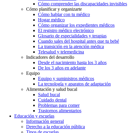
Cómo comprender las discapacidades invisibles
Cómo planificar y organizarte
Cómo hablar con tu médico
Hogar médico
Cómo organizar los expedientes médicos
El registro médico electrónico
Glosario de especialidades y terapias
Cuando sales del hospital antes que tu bebé
La transición en la atención médica
Telesalud y telemedicina
Indicadores del desarrollo
Desde el nacimiento hasta los 3 años
De los 3 años en adelante
Equipo
Equipo y suministros médicos
La tecnología y aparatos de adaptación
Alimentación y salud bucal
Salud bucal
Cuidado dental
Problemas para comer
Trastornos alimentarios
Educación y escuelas
Información general
Derecho a la educación pública
Tipos de escuelas