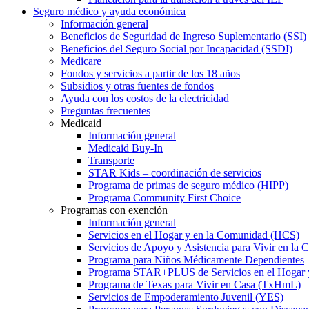
Seguro médico y ayuda económica
Información general
Beneficios de Seguridad de Ingreso Suplementario (SSI)
Beneficios del Seguro Social por Incapacidad (SSDI)
Medicare
Fondos y servicios a partir de los 18 años
Subsidios y otras fuentes de fondos
Ayuda con los costos de la electricidad
Preguntas frecuentes
Medicaid
Información general
Medicaid Buy-In
Transporte
STAR Kids – coordinación de servicios
Programa de primas de seguro médico (HIPP)
Programa Community First Choice
Programas con exención
Información general
Servicios en el Hogar y en la Comunidad (HCS)
Servicios de Apoyo y Asistencia para Vivir en l
Programa para Niños Médicamente Dependientes
Programa STAR+PLUS de Servicios en el Hogar
Programa de Texas para Vivir en Casa (TxHmL)
Servicios de Empoderamiento Juvenil (YES)