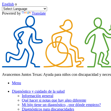
English
o
Powered by
Translate
Avancemos Juntos Texas: Ayuda para niños con discapacidad y neces
Menu
Diagnóstico y cuidado de la salud
Información general
Qué hacer si notas que hay algo diferente
Mi hijo tiene un diagnóstico, ¿por dónde empiezo?
Diagnósticos para discapacidades