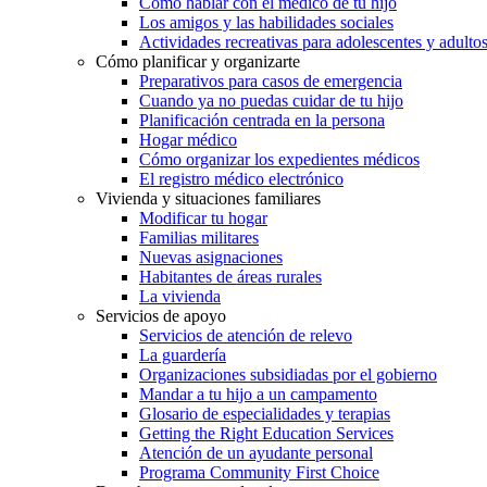
Cómo hablar con el médico de tu hijo
Los amigos y las habilidades sociales
Actividades recreativas para adolescentes y adulto
Cómo planificar y organizarte
Preparativos para casos de emergencia
Cuando ya no puedas cuidar de tu hijo
Planificación centrada en la persona
Hogar médico
Cómo organizar los expedientes médicos
El registro médico electrónico
Vivienda y situaciones familiares
Modificar tu hogar
Familias militares
Nuevas asignaciones
Habitantes de áreas rurales
La vivienda
Servicios de apoyo
Servicios de atención de relevo
La guardería
Organizaciones subsidiadas por el gobierno
Mandar a tu hijo a un campamento
Glosario de especialidades y terapias
Getting the Right Education Services
Atención de un ayudante personal
Programa Community First Choice