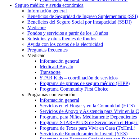
Seguro médico y ayuda económica
Información general
Beneficios de Seguridad de Ingreso Suplementario (SSI)
Beneficios del Seguro Social por Incapacidad (SSDI)
Medicare
Fondos y servicios a partir de los 18 años
Subsidios y otras fuentes de fondos
Ayuda con los costos de la electricidad
Preguntas frecuentes
Medicaid
Información general
Medicaid Buy-In
Transporte
STAR Kids – coordinación de servicios
Programa de primas de seguro médico (HIPP)
Programa Community First Choice
Programas con exención
Información general
Servicios en el Hogar y en la Comunidad (HCS)
Servicios de Apoyo y Asistencia para Vivir en l
Programa para Niños Médicamente Dependientes
Programa STAR+PLUS de Servicios en el Hogar
Programa de Texas para Vivir en Casa (TxHmL)
Servicios de Empoderamiento Juvenil (YES)