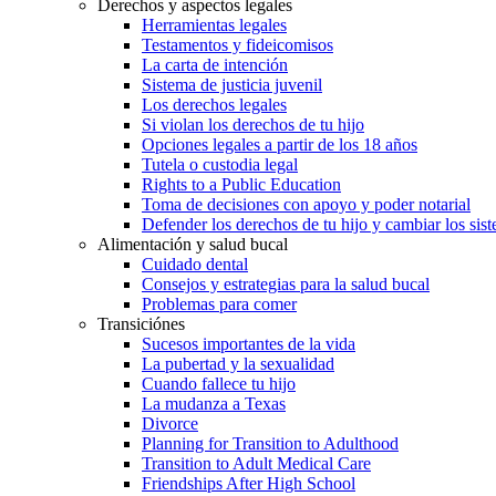
Derechos y aspectos legales
Herramientas legales
Testamentos y fideicomisos
La carta de intención
Sistema de justicia juvenil
Los derechos legales
Si violan los derechos de tu hijo
Opciones legales a partir de los 18 años
Tutela o custodia legal
Rights to a Public Education
Toma de decisiones con apoyo y poder notarial
Defender los derechos de tu hijo y cambiar los sis
Alimentación y salud bucal
Cuidado dental
Consejos y estrategias para la salud bucal
Problemas para comer
Transiciónes
Sucesos importantes de la vida
La pubertad y la sexualidad
Cuando fallece tu hijo
La mudanza a Texas
Divorce
Planning for Transition to Adulthood
Transition to Adult Medical Care
Friendships After High School