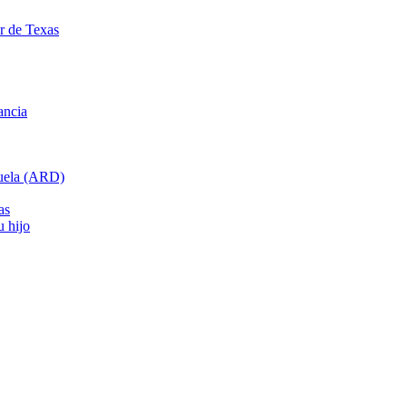
ar de Texas
ancia
cuela (ARD)
as
u hijo