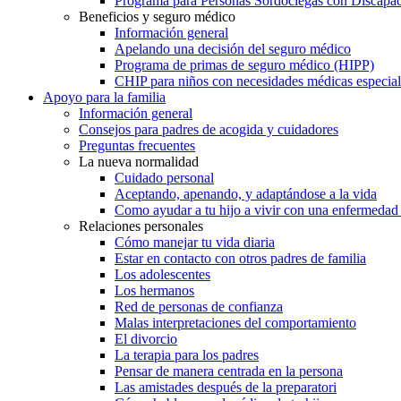
Programa para Personas Sordociegas con Discap
Beneficios y seguro médico
Información general
Apelando una decisión del seguro médico
Programa de primas de seguro médico (HIPP)
CHIP para niños con necesidades médicas especial
Apoyo para la familia
Información general
Consejos para padres de acogida y cuidadores
Preguntas frecuentes
La nueva normalidad
Cuidado personal
Aceptando, apenando, y adaptándose a la vida
Como ayudar a tu hijo a vivir con una enfermedad
Relaciones personales
Cómo manejar tu vida diaria
Estar en contacto con otros padres de familia
Los adolescentes
Los hermanos
Red de personas de confianza
Malas interpretaciones del comportamiento
El divorcio
La terapia para los padres
Pensar de manera centrada en la persona
Las amistades después de la preparatori