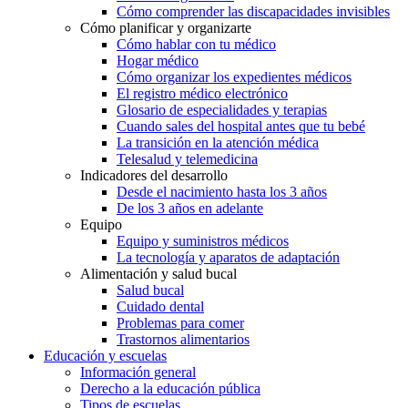
Cómo comprender las discapacidades invisibles
Cómo planificar y organizarte
Cómo hablar con tu médico
Hogar médico
Cómo organizar los expedientes médicos
El registro médico electrónico
Glosario de especialidades y terapias
Cuando sales del hospital antes que tu bebé
La transición en la atención médica
Telesalud y telemedicina
Indicadores del desarrollo
Desde el nacimiento hasta los 3 años
De los 3 años en adelante
Equipo
Equipo y suministros médicos
La tecnología y aparatos de adaptación
Alimentación y salud bucal
Salud bucal
Cuidado dental
Problemas para comer
Trastornos alimentarios
Educación y escuelas
Información general
Derecho a la educación pública
Tipos de escuelas