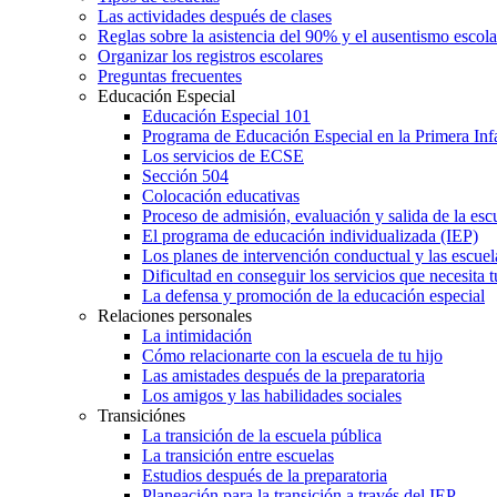
Las actividades después de clases
Reglas sobre la asistencia del 90% y el ausentismo escol
Organizar los registros escolares
Preguntas frecuentes
Educación Especial
Educación Especial 101
Programa de Educación Especial en la Primera Inf
Los servicios de ECSE
Sección 504
Colocación educativas
Proceso de admisión, evaluación y salida de la es
El programa de educación individualizada (IEP)
Los planes de intervención conductual y las escuel
Dificultad en conseguir los servicios que necesita t
La defensa y promoción de la educación especial
Relaciones personales
La intimidación
Cómo relacionarte con la escuela de tu hijo
Las amistades después de la preparatoria
Los amigos y las habilidades sociales
Transiciónes
La transición de la escuela pública
La transición entre escuelas
Estudios después de la preparatoria
Planeación para la transición a través del IEP