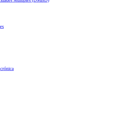
acidades Múltiples (DMBD)
es
 crónica