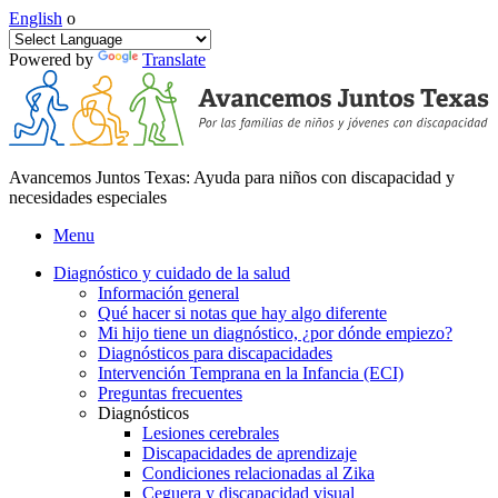
English
o
Powered by
Translate
Avancemos Juntos Texas: Ayuda para niños con discapacidad y
necesidades especiales
Menu
Diagnóstico y cuidado de la salud
Información general
Qué hacer si notas que hay algo diferente
Mi hijo tiene un diagnóstico, ¿por dónde empiezo?
Diagnósticos para discapacidades
Intervención Temprana en la Infancia (ECI)
Preguntas frecuentes
Diagnósticos
Lesiones cerebrales
Discapacidades de aprendizaje
Condiciones relacionadas al Zika
Ceguera y discapacidad visual