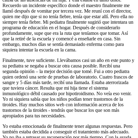
Recuerdo un incidente específico donde el maestro finalmente me
llamó después de vomitar por tercera vez. Me reuní con el director,
quien me dijo que si no tenía fiebre, tenía que estar allí. Pero ella no
siempre tenía fiebre. Mi pediatra finalmente sugirió que intentara un
programa de educación en el hogar. Después de considerarlo
profundamente, supe que era la ruta que teníamos que tomar. Así
que la retiré de la escuela y comencé a enseñarle en casa. Sin
embargo, muchos días se sentía demasiado enferma como para
siquiera intentar la escuela en la cama.
Finalmente, tuve suficiente. Llevábamos casi un año en este punto y
su pediatra se negaba a buscar otra causa posible. Recibí una
segunda opinión – la mejor decisión que tomé. Fui a otro pediatra
quien ordenó una serie de pruebas de laboratorio. Cuatro frascos de
sangre y 5 días más tarde, recibí una llamada. Estaba aterrorizada
que tuviera cáncer. Resulta que mi hija tiene el sistema
inmunológico débil causado por hipotiroidismo. No veía eso venir.
Yo ni siquiera sabía que los niños podían tener trastornos de la
tiroides. Hay muchos sitios web con información acerca de los
trastornos de la tiroides - tendrás que buscar los que son más
apropiados para tus necesidades.
Yo estaba emocionada de finalmente tener algunas respuestas. Pero
también estaba decidida a conseguir el tratamiento más adecuado.
Yo no iba a retrasar su recuperación por más tiempo. Con la ayuda