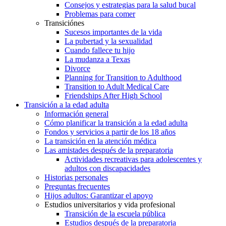
Consejos y estrategias para la salud bucal
Problemas para comer
Transiciónes
Sucesos importantes de la vida
La pubertad y la sexualidad
Cuando fallece tu hijo
La mudanza a Texas
Divorce
Planning for Transition to Adulthood
Transition to Adult Medical Care
Friendships After High School
Transición a la edad adulta
Información general
Cómo planificar la transición a la edad adulta
Fondos y servicios a partir de los 18 años
La transición en la atención médica
Las amistades después de la preparatoria
Actividades recreativas para adolescentes y
adultos con discapacidades
Historias personales
Preguntas frecuentes
Hijos adultos: Garantizar el apoyo
Estudios universitarios y vida profesional
Transición de la escuela pública
Estudios después de la preparatoria