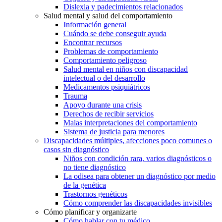
Dislexia y padecimientos relacionados
Salud mental y salud del comportamiento
Información general
Cuándo se debe conseguir ayuda
Encontrar recursos
Problemas de comportamiento
Comportamiento peligroso
Salud mental en niños con discapacidad
intelectual o del desarrollo
Medicamentos psiquiátricos
Trauma
Apoyo durante una crisis
Derechos de recibir servicios
Malas interpretaciones del comportamiento
Sistema de justicia para menores
Discapacidades múltiples, afecciones poco comunes o
casos sin diagnóstico
Niños con condición rara, varios diagnósticos o
no tiene diagnóstico
La odisea para obtener un diagnóstico por medio
de la genética
Trastornos genéticos
Cómo comprender las discapacidades invisibles
Cómo planificar y organizarte
Cómo hablar con tu médico