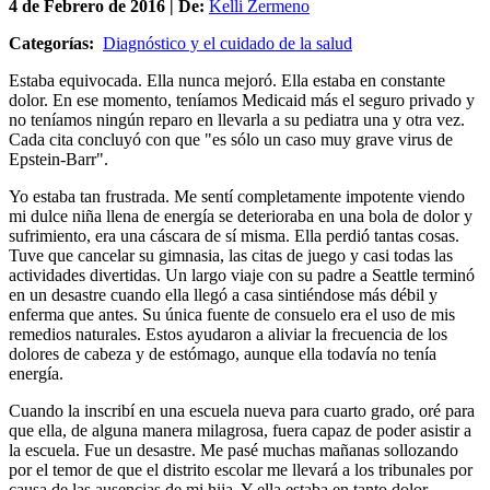
4 de
Febrero
de 2016 | De:
Kelli Zermeno
Categorías:
Diagnóstico y el cuidado de la salud
Estaba equivocada. Ella nunca mejoró. Ella estaba en constante
dolor. En ese momento, teníamos Medicaid más el seguro privado y
no teníamos ningún reparo en llevarla a su pediatra una y otra vez.
Cada cita concluyó con que "es sólo un caso muy grave virus de
Epstein-Barr".
Yo estaba tan frustrada. Me sentí completamente impotente viendo
mi dulce niña llena de energía se deterioraba en una bola de dolor y
sufrimiento, era una cáscara de sí misma. Ella perdió tantas cosas.
Tuve que cancelar su gimnasia, las citas de juego y casi todas las
actividades divertidas. Un largo viaje con su padre a Seattle terminó
en un desastre cuando ella llegó a casa sintiéndose más débil y
enferma que antes. Su única fuente de consuelo era el uso de mis
remedios naturales. Estos ayudaron a aliviar la frecuencia de los
dolores de cabeza y de estómago, aunque ella todavía no tenía
energía.
Cuando la inscribí en una escuela nueva para cuarto grado, oré para
que ella, de alguna manera milagrosa, fuera capaz de poder asistir a
la escuela. Fue un desastre. Me pasé muchas mañanas sollozando
por el temor de que el distrito escolar me llevará a los tribunales por
causa de las ausencias de mi hija. Y ella estaba en tanto dolor.