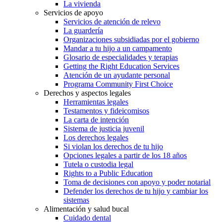
La vivienda
Servicios de apoyo
Servicios de atención de relevo
La guardería
Organizaciones subsidiadas por el gobierno
Mandar a tu hijo a un campamento
Glosario de especialidades y terapias
Getting the Right Education Services
Atención de un ayudante personal
Programa Community First Choice
Derechos y aspectos legales
Herramientas legales
Testamentos y fideicomisos
La carta de intención
Sistema de justicia juvenil
Los derechos legales
Si violan los derechos de tu hijo
Opciones legales a partir de los 18 años
Tutela o custodia legal
Rights to a Public Education
Toma de decisiones con apoyo y poder notarial
Defender los derechos de tu hijo y cambiar los
sistemas
Alimentación y salud bucal
Cuidado dental