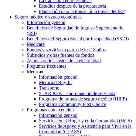
La transición entre escuelas
Estudios después de la preparatoria
Planeación para la transición a través del IEP
Seguro médico y ayuda económica
Información general
Beneficios de Seguridad de Ingreso Suplementario
(SSI)
Beneficios del Seguro Social por Incapacidad (SSDI)
Medicare
Fondos y servicios a partir de los 18 años
Subsidios y otras fuentes de fondos
Ayuda con los costos de la electricidad
Preguntas frecuentes
Medicaid
Información general
Medicaid Buy-In
Transporte
STAR Kids – coordinación de servicios
Programa de primas de seguro médico (HIPP)
Programa Community First Choice
Programas con exención
Información general
Servicios en el Hogar y en la Comunidad (HCS)
Servicios de Apoyo y Asistencia para Vivir en la
Comunidad (CLASS)