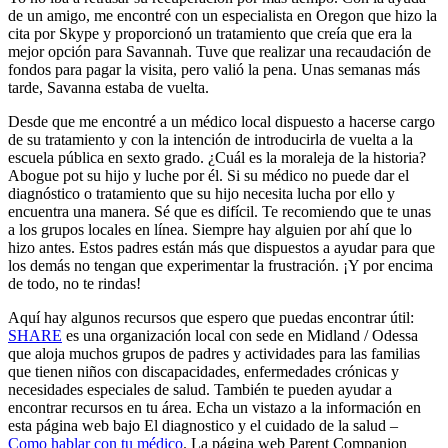
de un amigo, me encontré con un especialista en Oregon que hizo la
cita por Skype y proporcionó un tratamiento que creía que era la
mejor opción para Savannah. Tuve que realizar una recaudación de
fondos para pagar la visita, pero valió la pena. Unas semanas más
tarde, Savanna estaba de vuelta.
Desde que me encontré a un médico local dispuesto a hacerse cargo
de su tratamiento y con la intención de introducirla de vuelta a la
escuela pública en sexto grado. ¿Cuál es la moraleja de la historia?
Abogue pot su hijo y luche por él. Si su médico no puede dar el
diagnóstico o tratamiento que su hijo necesita lucha por ello y
encuentra una manera. Sé que es difícil. Te recomiendo que te unas
a los grupos locales en línea. Siempre hay alguien por ahí que lo
hizo antes. Estos padres están más que dispuestos a ayudar para que
los demás no tengan que experimentar la frustración. ¡Y por encima
de todo, no te rindas!
Aquí hay algunos recursos que espero que puedas encontrar útil:
SHARE
es una organización local con sede en Midland / Odessa
que aloja muchos grupos de padres y actividades para las familias
que tienen niños con discapacidades, enfermedades crónicas y
necesidades especiales de salud. También te pueden ayudar a
encontrar recursos en tu área. Echa un vistazo a la información en
esta página web bajo El diagnostico y el cuidado de la salud –
Como hablar con tu médico
. La página web Parent Companion