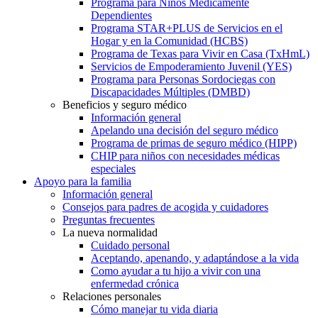
Programa para Niños Médicamente
Dependientes
Programa STAR+PLUS de Servicios en el
Hogar y en la Comunidad (HCBS)
Programa de Texas para Vivir en Casa (TxHmL)
Servicios de Empoderamiento Juvenil (YES)
Programa para Personas Sordociegas con
Discapacidades Múltiples (DMBD)
Beneficios y seguro médico
Información general
Apelando una decisión del seguro médico
Programa de primas de seguro médico (HIPP)
CHIP para niños con necesidades médicas
especiales
Apoyo para la familia
Información general
Consejos para padres de acogida y cuidadores
Preguntas frecuentes
La nueva normalidad
Cuidado personal
Aceptando, apenando, y adaptándose a la vida
Como ayudar a tu hijo a vivir con una
enfermedad crónica
Relaciones personales
Cómo manejar tu vida diaria