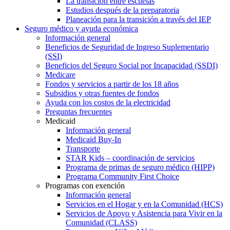
La transición entre escuelas
Estudios después de la preparatoria
Planeación para la transición a través del IEP
Seguro médico y ayuda económica
Información general
Beneficios de Seguridad de Ingreso Suplementario
(SSI)
Beneficios del Seguro Social por Incapacidad (SSDI)
Medicare
Fondos y servicios a partir de los 18 años
Subsidios y otras fuentes de fondos
Ayuda con los costos de la electricidad
Preguntas frecuentes
Medicaid
Información general
Medicaid Buy-In
Transporte
STAR Kids – coordinación de servicios
Programa de primas de seguro médico (HIPP)
Programa Community First Choice
Programas con exención
Información general
Servicios en el Hogar y en la Comunidad (HCS)
Servicios de Apoyo y Asistencia para Vivir en la
Comunidad (CLASS)