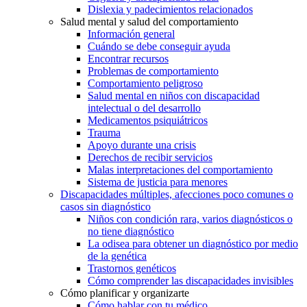
Dislexia y padecimientos relacionados
Salud mental y salud del comportamiento
Información general
Cuándo se debe conseguir ayuda
Encontrar recursos
Problemas de comportamiento
Comportamiento peligroso
Salud mental en niños con discapacidad
intelectual o del desarrollo
Medicamentos psiquiátricos
Trauma
Apoyo durante una crisis
Derechos de recibir servicios
Malas interpretaciones del comportamiento
Sistema de justicia para menores
Discapacidades múltiples, afecciones poco comunes o
casos sin diagnóstico
Niños con condición rara, varios diagnósticos o
no tiene diagnóstico
La odisea para obtener un diagnóstico por medio
de la genética
Trastornos genéticos
Cómo comprender las discapacidades invisibles
Cómo planificar y organizarte
Cómo hablar con tu médico