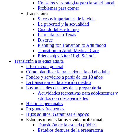
Consejos y estrategias para la salud bucal
Problemas para comer
Transiciónes
Sucesos importantes de la vida
La pubertad y la sexualidad
Cuando fallece tu hijo
La mudanza a Texas
Divorce
Planning for Transition to Adulthood
Transition to Adult Medical Care
Friendships After High School
Transición a la edad adulta
Información general
Cómo planificar la transición a la edad adulta
Fondos y servicios a partir de los 18 años
La transición en la atención médica
Las amistades después de la preparatoria
Actividades recreativas para adolescentes y
adultos con discapacidades
Historias personales
Preguntas frecuentes
Hijos adultos: Garantizar el apoyo
Estudios universitarios y vida profesional
Transición de la escuela pública
Estudios después de la preparatoria