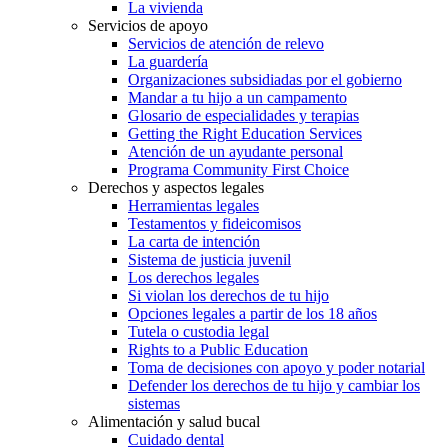
La vivienda
Servicios de apoyo
Servicios de atención de relevo
La guardería
Organizaciones subsidiadas por el gobierno
Mandar a tu hijo a un campamento
Glosario de especialidades y terapias
Getting the Right Education Services
Atención de un ayudante personal
Programa Community First Choice
Derechos y aspectos legales
Herramientas legales
Testamentos y fideicomisos
La carta de intención
Sistema de justicia juvenil
Los derechos legales
Si violan los derechos de tu hijo
Opciones legales a partir de los 18 años
Tutela o custodia legal
Rights to a Public Education
Toma de decisiones con apoyo y poder notarial
Defender los derechos de tu hijo y cambiar los
sistemas
Alimentación y salud bucal
Cuidado dental