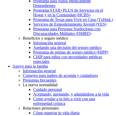
Programa para Niños Médicamente
Dependientes
Programa STAR+PLUS de Servicios en el
Hogar y en la Comunidad (HCBS)
Programa de Texas para Vivir en Casa (TxHmL)
Servicios de Empoderamiento Juvenil (YES)
Programa para Personas Sordociegas con
Discapacidades Múltiples (DMBD)
Beneficios y seguro médico
Información general
Apelando una decisión del seguro médico
Programa de primas de seguro médico (HIPP)
CHIP para niños con necesidades médicas
especiales
Apoyo para la familia
Información general
Consejos para padres de acogida y cuidadores
Preguntas frecuentes
La nueva normalidad
Cuidado personal
Aceptando, apenando, y adaptándose a la vida
Como ayudar a tu hijo a vivir con una
enfermedad crónica
Relaciones personales
Cómo manejar tu vida diaria