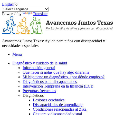
English
o
Powered by
Translate
Avancemos Juntos Texas: Ayuda para niños con discapacidad y
necesidades especiales
Menu
Diagnóstico y cuidado de la salud
Información general
Qué hacer si notas que hay algo diferente
Mi hijo tiene un diagnóstico, ¿por dónde empiezo?
Diagnósticos para discapacidades
Intervención Temprana en la Infancia (ECI)
Preguntas frecuentes
Diagnósticos
Lesiones cerebrales
Discapacidades de aprendizaje
Condiciones relacionadas al Zika
Ceguera y discapacidad visual