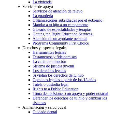
La vivienda
Servicios de apoyo
Servicios de atención de relevo
La guardería
Organizaciones subsidiadas por el gobierno
Mandar a tu hijo a un campamento
Glosario de especialidades y terapias
Getting the Right Education Services
Atención de un ayudante personal
Programa Community First Choice
Derechos y aspectos legales
Herramientas legales
Testamentos y fideicomisos
La carta de intención
Sistema de justicia juvenil
Los derechos legales
Si violan los derechos de tu hijo
Opciones legales a partir de los 18 años
Tutela o custodia legal
Rights to a Public Education
Toma de decisiones con apoyo y poder notarial
Defender los derechos de tu hijo y cambiar los
sistemas
Alimentación y salud bucal
Cuidado dental