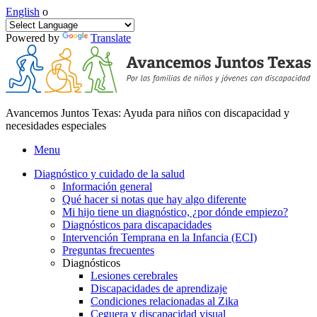
English
o
Powered by
Translate
Avancemos Juntos Texas: Ayuda para niños con discapacidad y
necesidades especiales
Menu
Diagnóstico y cuidado de la salud
Información general
Qué hacer si notas que hay algo diferente
Mi hijo tiene un diagnóstico, ¿por dónde empiezo?
Diagnósticos para discapacidades
Intervención Temprana en la Infancia (ECI)
Preguntas frecuentes
Diagnósticos
Lesiones cerebrales
Discapacidades de aprendizaje
Condiciones relacionadas al Zika
Ceguera y discapacidad visual