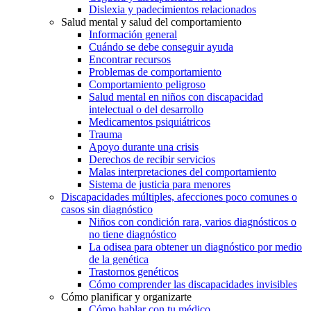
Dislexia y padecimientos relacionados
Salud mental y salud del comportamiento
Información general
Cuándo se debe conseguir ayuda
Encontrar recursos
Problemas de comportamiento
Comportamiento peligroso
Salud mental en niños con discapacidad
intelectual o del desarrollo
Medicamentos psiquiátricos
Trauma
Apoyo durante una crisis
Derechos de recibir servicios
Malas interpretaciones del comportamiento
Sistema de justicia para menores
Discapacidades múltiples, afecciones poco comunes o
casos sin diagnóstico
Niños con condición rara, varios diagnósticos o
no tiene diagnóstico
La odisea para obtener un diagnóstico por medio
de la genética
Trastornos genéticos
Cómo comprender las discapacidades invisibles
Cómo planificar y organizarte
Cómo hablar con tu médico