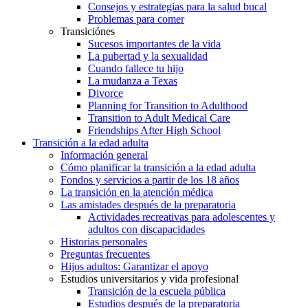
Consejos y estrategias para la salud bucal
Problemas para comer
Transiciónes
Sucesos importantes de la vida
La pubertad y la sexualidad
Cuando fallece tu hijo
La mudanza a Texas
Divorce
Planning for Transition to Adulthood
Transition to Adult Medical Care
Friendships After High School
Transición a la edad adulta
Información general
Cómo planificar la transición a la edad adulta
Fondos y servicios a partir de los 18 años
La transición en la atención médica
Las amistades después de la preparatoria
Actividades recreativas para adolescentes y
adultos con discapacidades
Historias personales
Preguntas frecuentes
Hijos adultos: Garantizar el apoyo
Estudios universitarios y vida profesional
Transición de la escuela pública
Estudios después de la preparatoria