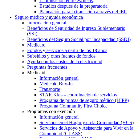
La transición entre escuelas
Estudios después de la preparatoria
Planeación para la transición a través del IEP
Seguro médico y ayuda económica
Información general
Beneficios de Seguridad de Ingreso Suplementario
(SSI)
Beneficios del Seguro Social por Incapacidad (SSDI)
Medicare
Fondos y servicios a partir de los 18 años
Subsidios y otras fuentes de fondos
Ayuda con los costos de la electricidad
Preguntas frecuentes
Medicaid
Información general
Medicaid Buy-In
Transporte
STAR Kids – coordinación de servicios
Programa de primas de seguro médico (HIPP)
Programa Community First Choice
Programas con exención
Información general
Servicios en el Hogar y en la Comunidad (HCS)
Servicios de Apoyo y Asistencia para Vivir en la
Comunidad (CLASS)