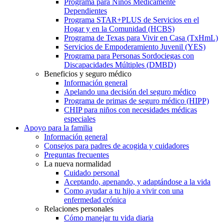
Programa para Niños Médicamente
Dependientes
Programa STAR+PLUS de Servicios en el
Hogar y en la Comunidad (HCBS)
Programa de Texas para Vivir en Casa (TxHmL)
Servicios de Empoderamiento Juvenil (YES)
Programa para Personas Sordociegas con
Discapacidades Múltiples (DMBD)
Beneficios y seguro médico
Información general
Apelando una decisión del seguro médico
Programa de primas de seguro médico (HIPP)
CHIP para niños con necesidades médicas
especiales
Apoyo para la familia
Información general
Consejos para padres de acogida y cuidadores
Preguntas frecuentes
La nueva normalidad
Cuidado personal
Aceptando, apenando, y adaptándose a la vida
Como ayudar a tu hijo a vivir con una
enfermedad crónica
Relaciones personales
Cómo manejar tu vida diaria