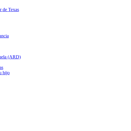
ar de Texas
ancia
cuela (ARD)
as
u hijo