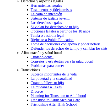
Derechos y aspectos legales
Herramientas legales
Testamentos y fideicomisos
La carta de intención
Sistema de justicia juvenil
Los derechos legales
Si violan los derechos de tu hijo
Opciones legales a partir de los 18 años
Tutela o custodia legal
Rights to a Public Education
Toma de decisiones con apoyo y poder notarial
Defender los derechos de tu hijo y cambiar los sis
Alimentación y salud bucal
Cuidado dental
Consejos y estrategias para la salud bucal
Problemas para comer
Transiciónes
Sucesos importantes de la vida
La pubertad y la sexualidad
Cuando fallece tu hijo
La mudanza a Texas
Divorce
Planning for Transition to Adulthood
Transition to Adult Medical Care
Friendships After High School