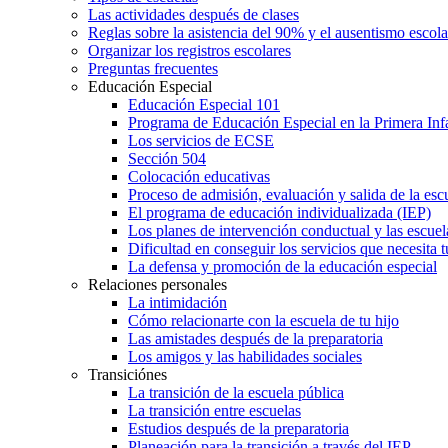
Las actividades después de clases
Reglas sobre la asistencia del 90% y el ausentismo escol
Organizar los registros escolares
Preguntas frecuentes
Educación Especial
Educación Especial 101
Programa de Educación Especial en la Primera Inf
Los servicios de ECSE
Sección 504
Colocación educativas
Proceso de admisión, evaluación y salida de la es
El programa de educación individualizada (IEP)
Los planes de intervención conductual y las escuel
Dificultad en conseguir los servicios que necesita t
La defensa y promoción de la educación especial
Relaciones personales
La intimidación
Cómo relacionarte con la escuela de tu hijo
Las amistades después de la preparatoria
Los amigos y las habilidades sociales
Transiciónes
La transición de la escuela pública
La transición entre escuelas
Estudios después de la preparatoria
Planeación para la transición a través del IEP