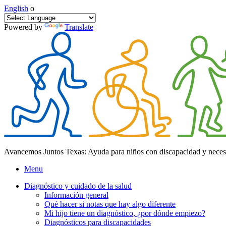
English
o
Powered by
Translate
Avancemos Juntos Texas: Ayuda para niños con discapacidad y neces
Menu
Diagnóstico y cuidado de la salud
Información general
Qué hacer si notas que hay algo diferente
Mi hijo tiene un diagnóstico, ¿por dónde empiezo?
Diagnósticos para discapacidades