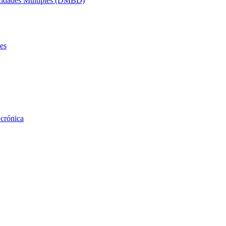
acidades Múltiples (DMBD)
es
 crónica