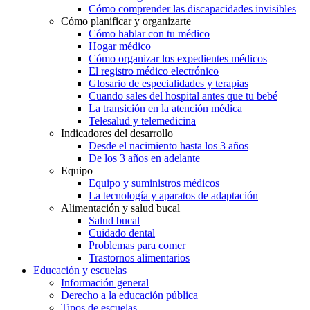
Cómo comprender las discapacidades invisibles
Cómo planificar y organizarte
Cómo hablar con tu médico
Hogar médico
Cómo organizar los expedientes médicos
El registro médico electrónico
Glosario de especialidades y terapias
Cuando sales del hospital antes que tu bebé
La transición en la atención médica
Telesalud y telemedicina
Indicadores del desarrollo
Desde el nacimiento hasta los 3 años
De los 3 años en adelante
Equipo
Equipo y suministros médicos
La tecnología y aparatos de adaptación
Alimentación y salud bucal
Salud bucal
Cuidado dental
Problemas para comer
Trastornos alimentarios
Educación y escuelas
Información general
Derecho a la educación pública
Tipos de escuelas