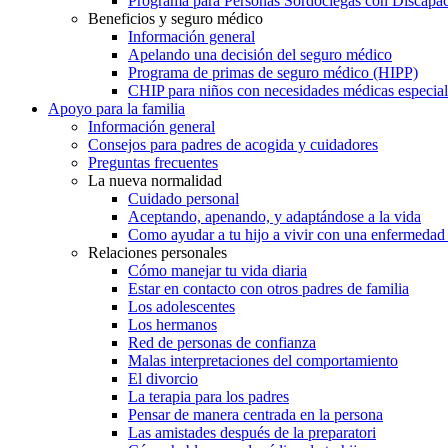
Programa para Personas Sordociegas con Discap
Beneficios y seguro médico
Información general
Apelando una decisión del seguro médico
Programa de primas de seguro médico (HIPP)
CHIP para niños con necesidades médicas especial
Apoyo para la familia
Información general
Consejos para padres de acogida y cuidadores
Preguntas frecuentes
La nueva normalidad
Cuidado personal
Aceptando, apenando, y adaptándose a la vida
Como ayudar a tu hijo a vivir con una enfermedad
Relaciones personales
Cómo manejar tu vida diaria
Estar en contacto con otros padres de familia
Los adolescentes
Los hermanos
Red de personas de confianza
Malas interpretaciones del comportamiento
El divorcio
La terapia para los padres
Pensar de manera centrada en la persona
Las amistades después de la preparatori