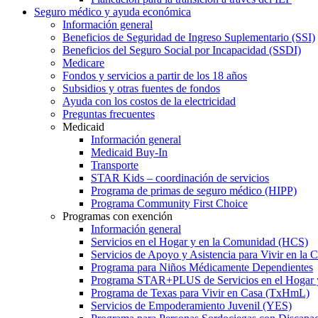
Seguro médico y ayuda económica
Información general
Beneficios de Seguridad de Ingreso Suplementario (SSI)
Beneficios del Seguro Social por Incapacidad (SSDI)
Medicare
Fondos y servicios a partir de los 18 años
Subsidios y otras fuentes de fondos
Ayuda con los costos de la electricidad
Preguntas frecuentes
Medicaid
Información general
Medicaid Buy-In
Transporte
STAR Kids – coordinación de servicios
Programa de primas de seguro médico (HIPP)
Programa Community First Choice
Programas con exención
Información general
Servicios en el Hogar y en la Comunidad (HCS)
Servicios de Apoyo y Asistencia para Vivir en l
Programa para Niños Médicamente Dependientes
Programa STAR+PLUS de Servicios en el Hogar
Programa de Texas para Vivir en Casa (TxHmL)
Servicios de Empoderamiento Juvenil (YES)