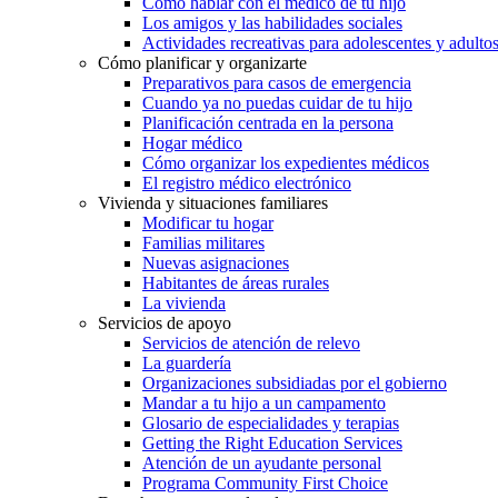
Cómo hablar con el médico de tu hijo
Los amigos y las habilidades sociales
Actividades recreativas para adolescentes y adulto
Cómo planificar y organizarte
Preparativos para casos de emergencia
Cuando ya no puedas cuidar de tu hijo
Planificación centrada en la persona
Hogar médico
Cómo organizar los expedientes médicos
El registro médico electrónico
Vivienda y situaciones familiares
Modificar tu hogar
Familias militares
Nuevas asignaciones
Habitantes de áreas rurales
La vivienda
Servicios de apoyo
Servicios de atención de relevo
La guardería
Organizaciones subsidiadas por el gobierno
Mandar a tu hijo a un campamento
Glosario de especialidades y terapias
Getting the Right Education Services
Atención de un ayudante personal
Programa Community First Choice